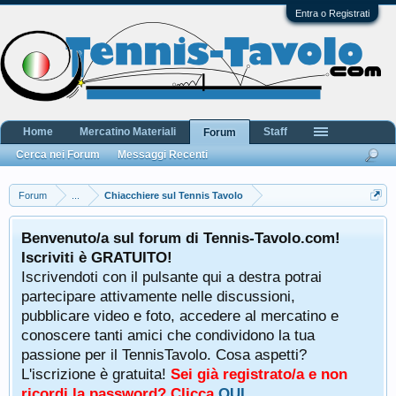
Entra o Registrati
Home
Mercatino Materiali
Staff
Forum
Cerca nei Forum
Messaggi Recenti
Forum
...
Chiacchiere sul Tennis Tavolo
Benvenuto/a sul forum di Tennis-Tavolo.com!
Iscriviti è GRATUITO!
Iscrivendoti con il pulsante qui a destra potrai
partecipare attivamente nelle discussioni,
pubblicare video e foto, accedere al mercatino e
conoscere tanti amici che condividono la tua
passione per il TennisTavolo. Cosa aspetti?
L'iscrizione è gratuita!
Sei già registrato/a e non
ricordi la password? Clicca
QUI
.