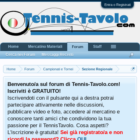
Entra o Registrati
Home
Mercatino Materiali
Staff
Forum
Cerca nei Forum
Messaggi Recenti
Home
Forum
Campionati e Tornei
Sezione Regionale
Benvenuto/a sul forum di Tennis-Tavolo.com!
Iscriviti è GRATUITO!
Iscrivendoti con il pulsante qui a destra potrai
partecipare attivamente nelle discussioni,
pubblicare video e foto, accedere al mercatino e
conoscere tanti amici che condividono la tua
passione per il TennisTavolo. Cosa aspetti?
L'iscrizione è gratuita!
Sei già registrato/a e non
ricordi la password? Clicca
QUI
.