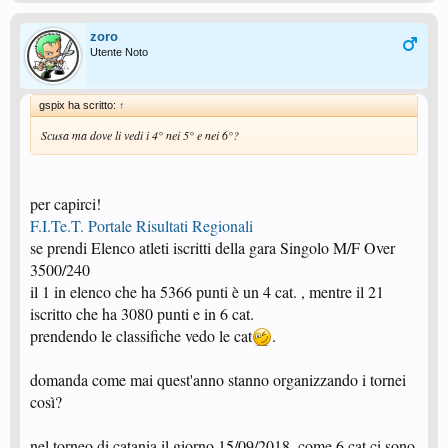
zoro
Utente Noto
gspix ha scritto:
↑
Scusa ma dove li vedi i 4° nei 5° e nei 6°?
per capirci!
F.I.Te.T. Portale Risultati Regionali
se prendi Elenco atleti iscritti della gara Singolo M/F Over
3500/240
il 1 in elenco che ha 5366 punti è un 4 cat. , mentre il 21
iscritto che ha 3080 punti e in 6 cat.
prendendo le classifiche vedo le cat
.
domanda come mai quest'anno stanno organizzando i tornei
così?
nel torneo di catania il giorno 15/09/2018, come 6 cat ci sono