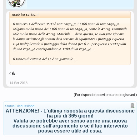
anche superiori di circa due categoria alla nostra, quest'anno.?
gspix ha scritto:
↑
Il numero 1 dell'Over 3500 è una ragazza, i 5300 punti di una ragazza
valgono molto meno dei 5300 punti di un ragazzo, come la 4° ctg. Femminile
vale molto meno della 4° ctg. Maschile.....detto questo, se vuoi fare giocare
le donne insieme agli uomini devi cercare di equiparare i punteggi e questo
si fa moltiplicando il punteggio della donna per 0.7 , per questo i 5300 puliti
di una ragazza corrispondono a 3700 di un ragazzo...
Il torneo di catania del 15 è un giovanile....
Ok
14 Set 2018
(Per rispondere devi entrare o registrarti.)
Status Discussione:
ATTENZIONE! - L'ultima risposta a questa discussione
ha più di 365 giorni!
Valuta se potrebbe aver senso aprire una nuova
discussione sull'argomento o se il tuo intervento
possa essere utile ad essa.