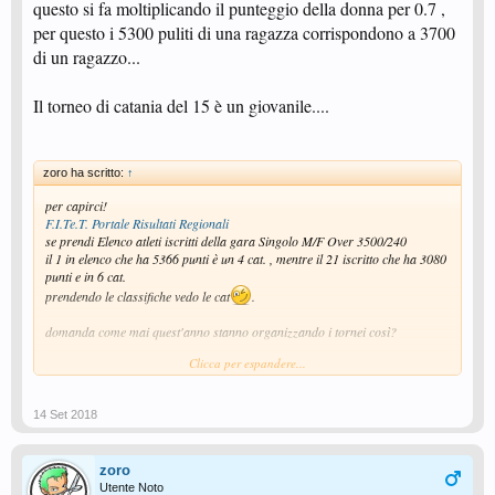
questo si fa moltiplicando il punteggio della donna per 0.7 ,
per questo i 5300 puliti di una ragazza corrispondono a 3700
di un ragazzo...
Il torneo di catania del 15 è un giovanile....
zoro ha scritto:
↑
per capirci!
F.I.Te.T. Portale Risultati Regionali
se prendi Elenco atleti iscritti della gara Singolo M/F Over 3500/240
il 1 in elenco che ha 5366 punti è un 4 cat. , mentre il 21 iscritto che ha 3080
punti e in 6 cat.
prendendo le classifiche vedo le cat
.
domanda come mai quest'anno stanno organizzando i tornei così?
Clicca per espandere...
nel torneo di catania il giorno 15/09/2018, come 6 cat ci sono iscritti solo 10
atleti.
14 Set 2018
all'open del'8/09/2018 c'erano 56 atleti.
ed era solo un open.
domanda! avremo meno iscritti per iscritti, non giocheremo solo con i 6cat(
zoro
parlo di me ed i ragazzi che alleno) o dovremo affrontare persone ed atleti
Utente Noto