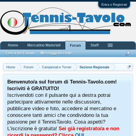
Entra o Registrati
Home
Mercatino Materiali
Staff
Forum
Cerca nei Forum
Messaggi Recenti
Home
Forum
Campionati e Tornei
Sezione Regionale
Benvenuto/a sul forum di Tennis-Tavolo.com!
Iscriviti è GRATUITO!
Iscrivendoti con il pulsante qui a destra potrai
partecipare attivamente nelle discussioni,
pubblicare video e foto, accedere al mercatino e
conoscere tanti amici che condividono la tua
passione per il TennisTavolo. Cosa aspetti?
L'iscrizione è gratuita!
Sei già registrato/a e non
ricordi la password? Clicca
QUI
.