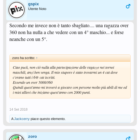
gspix
Utente Noto
Secondo me invece non è tanto sbagliato.... una ragazza over
360 non ha nulla a che vedere con un 4° maschio... e forse
neanche con un 5°.
zoro ha scritto:
↑
Ciao puck, non ciò nulla alla partecipazione delle ragazze nei tornei
maschili, anzi ben venga. Il mio stupore è stato trovarmi un 4 cat dove
c'erano tutti i 6@ cat iscritti.
Essendo un over 5000/360
Quindi quest'anno mi troverò a giocare con persone molto più abili di me ed
i miei allievi che iniziano quest'anno con 2000 punti.
14 Set 2018
A
Jackcerry
piace questo elemento.
zoro