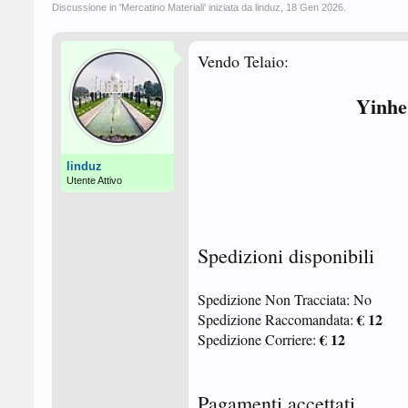
Discussione in '
Mercatino Materiali
' iniziata da
linduz
,
18 Gen 2026
.
Vendo Telaio:
Yinhe
linduz
Utente Attivo
Spedizioni disponibili
Spedizione Non Tracciata: No
€ 12
Spedizione Raccomandata:
€ 12
Spedizione Corriere:
Pagamenti accettati