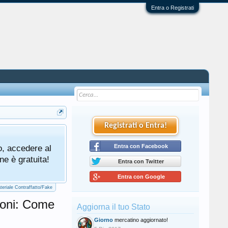
Entra o Registrati
Registrati o Entra!
Tutti gli utenti che partecipano al mercat
o, accedere al
cliccando qui di seguito:
Entra con Facebook
Regolamento Me
ne è gratuita!
Entra con Twitter
Entra con Google
teriale Contraffatto/Fake
ioni: Come
Aggiorna il tuo Stato
Giorno
mercatino aggiornato!