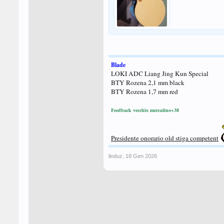
Blade
LOKI ADC Liang Jing Kun Special
BTY Rozena 2,1 mm black
BTY Rozena 1,7 mm red
Feedback vecchio mercatino+38
Presidente onorario old stiga competent
linduz
,
18 Gen 2026