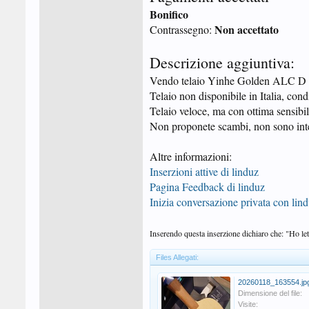
Bonifico
Non accettato
Contrassegno:
Descrizione aggiuntiva:
Vendo telaio Yinhe Golden ALC D 71
Telaio non disponibile in Italia, cond
Telaio veloce, ma con ottima sensibili
Non proponete scambi, non sono inte
Altre informazioni:
Inserzioni attive di linduz
Pagina Feedback di linduz
Inizia conversazione privata con lin
Inserendo questa inserzione dichiaro che: "Ho lett
Files Allegati:
20260118_163554.jp
Dimensione del file:
Visite: