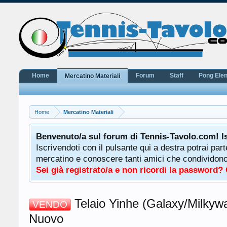
Home
Forum
Staff
Pong Ele
Mercatino Materiali
Home
Mercatino Materiali
potrà
Benvenuto/a sul forum di Tennis-Tavolo.com! I
uale
Iscrivendoti con il pulsante qui a destra potrai par
 ha a
mercatino e conoscere tanti amici che condividono l
Sei già registrato/a e non ricordi la password?
Telaio Yinhe (Galaxy/Milkyw
VENDO
Nuovo