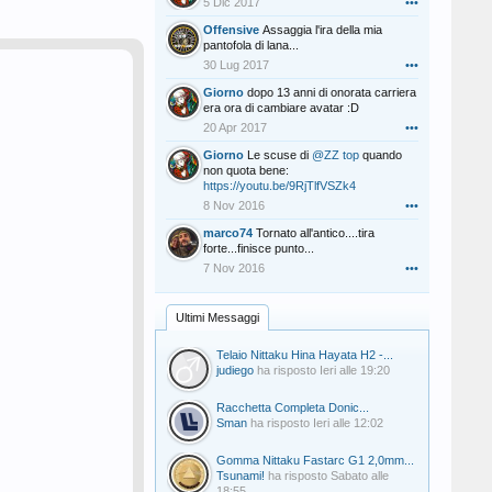
5 Dic 2017
•••
Offensive
Assaggia l'ira della mia
pantofola di lana...
30 Lug 2017
•••
Giorno
dopo 13 anni di onorata carriera
era ora di cambiare avatar :D
20 Apr 2017
•••
Giorno
Le scuse di
@ZZ top
quando
non quota bene:
https://youtu.be/9RjTlfVSZk4
8 Nov 2016
•••
marco74
Tornato all'antico....tira
forte...finisce punto...
7 Nov 2016
•••
Ultimi Messaggi
Telaio Nittaku Hina Hayata H2 -...
judiego
ha risposto
Ieri alle 19:20
Racchetta Completa Donic...
Sman
ha risposto
Ieri alle 12:02
Gomma Nittaku Fastarc G1 2,0mm...
Tsunami!
ha risposto
Sabato alle
18:55