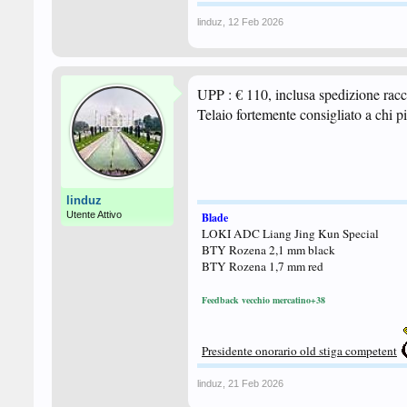
linduz
,
12 Feb 2026
UPP : € 110, inclusa spedizione racc
Telaio fortemente consigliato a chi pi
linduz
Utente Attivo
Blade
LOKI ADC Liang Jing Kun Special
BTY Rozena 2,1 mm black
BTY Rozena 1,7 mm red
Feedback vecchio mercatino+38
Presidente onorario old stiga competent
linduz
,
21 Feb 2026