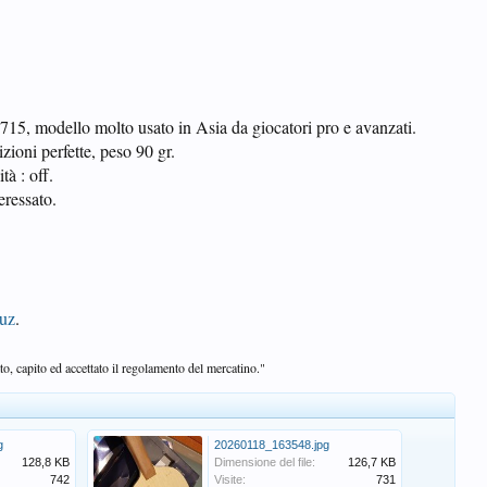
5, modello molto usato in Asia da giocatori pro e avanzati.
izioni perfette, peso 90 gr.
tà : off.
ressato.
duz
.
o, capito ed accettato il regolamento del mercatino."
g
20260118_163548.jpg
128,8 KB
Dimensione del file:
126,7 KB
742
Visite:
731