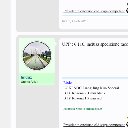
Presidente onorario old stiga competent
linduz
,
4 Feb 2026
UPP : € 110, inclusa spedizione racc
linduz
Utente Attivo
Blade
LOKI ADC Liang Jing Kun Special
BTY Rozena 2,1 mm black
BTY Rozena 1,7 mm red
Feedback vecchio mercatino+38
Presidente onorario old stiga competent