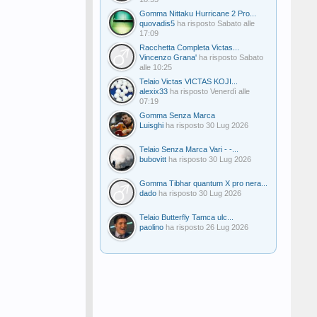
Gomma Nittaku Hurricane 2 Pro...
quovadis5
ha risposto
Sabato alle
17:09
Racchetta Completa Victas...
Vincenzo Grana'
ha risposto
Sabato
alle 10:25
Telaio Victas VICTAS KOJI...
alexix33
ha risposto
Venerdì alle
07:19
Gomma Senza Marca
Luisghi
ha risposto
30 Lug 2026
Telaio Senza Marca Vari - -...
bubovitt
ha risposto
30 Lug 2026
Gomma Tibhar quantum X pro nera...
dado
ha risposto
30 Lug 2026
Telaio Butterfly Tamca ulc...
paolino
ha risposto
26 Lug 2026