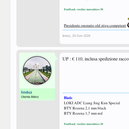
Feedback vecchio mercatino+38
Presidente onorario old stiga competent
linduz
,
29 Gen 2026
UP : € 110, inclusa spedizione racco
linduz
Utente Attivo
Blade
LOKI ADC Liang Jing Kun Special
BTY Rozena 2,1 mm black
BTY Rozena 1,7 mm red
Feedback vecchio mercatino+38