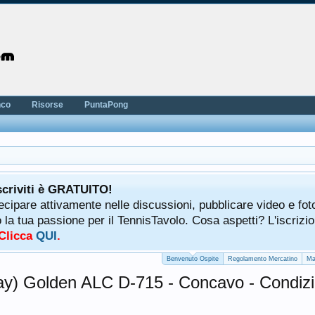
nco
Risorse
PuntaPong
scriviti è GRATUITO!
tecipare attivamente nelle discussioni, pubblicare video e fot
a tua passione per il TennisTavolo. Cosa aspetti? L'iscrizio
 Clicca
QUI
.
Benvenuto Ospite
Regolamento Mercatino
Ma
ay) Golden ALC D-715 - Concavo - Condiz