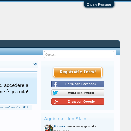
Entra o Registrati
Registrati o Entra!
Tutti gli utenti che partecipano al mercat
o, accedere al
cliccando qui di seguito:
Entra con Facebook
Regolamento Me
ne è gratuita!
Entra con Twitter
Entra con Google
teriale Contraffatto/Fake
Aggiorna il tuo Stato
Giorno
mercatino aggiornato!