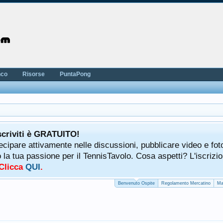
nco
Risorse
PuntaPong
scriviti è GRATUITO!
tecipare attivamente nelle discussioni, pubblicare video e fot
a tua passione per il TennisTavolo. Cosa aspetti? L'iscrizio
 Clicca
QUI
.
Benvenuto Ospite
Regolamento Mercatino
Ma