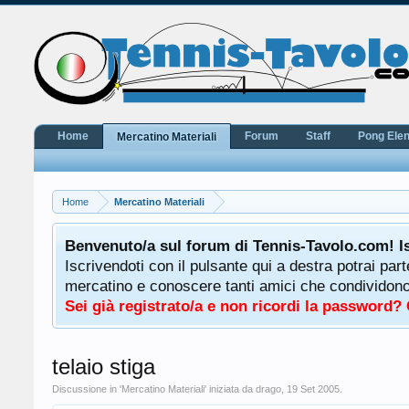
Home
Forum
Staff
Pong Ele
Mercatino Materiali
Home
Mercatino Materiali
potrà
Benvenuto/a sul forum di Tennis-Tavolo.com! I
uale
Iscrivendoti con il pulsante qui a destra potrai par
 ha a
mercatino e conoscere tanti amici che condividono l
Sei già registrato/a e non ricordi la password?
telaio stiga
Discussione in '
Mercatino Materiali
' iniziata da
drago
,
19 Set 2005
.