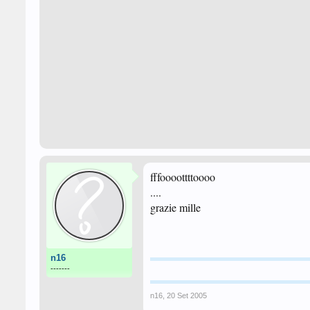
fffoooottttoooo
....
grazie mille
n16
-------
n16
,
20 Set 2005