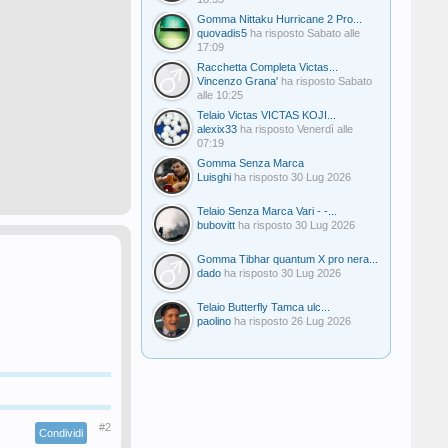
Gomma Nittaku Hurricane 2 Pro...
quovadis5
ha risposto
Sabato alle
17:09
Racchetta Completa Victas...
Vincenzo Grana'
ha risposto
Sabato
alle 10:25
Telaio Victas VICTAS KOJI...
alexix33
ha risposto
Venerdì alle
07:19
Gomma Senza Marca
Luisghi
ha risposto
30 Lug 2026
Telaio Senza Marca Vari - -...
bubovitt
ha risposto
30 Lug 2026
Gomma Tibhar quantum X pro nera...
dado
ha risposto
30 Lug 2026
Telaio Butterfly Tamca ulc...
paolino
ha risposto
26 Lug 2026
#2
Condividi