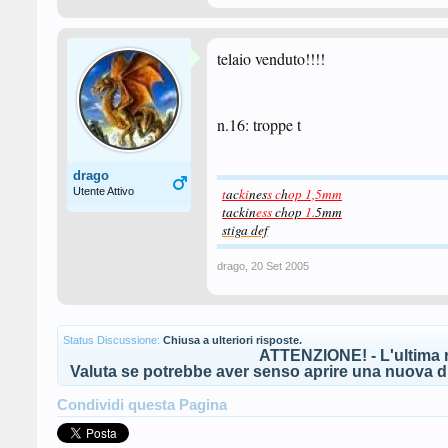
telaio venduto!!!!
n.16: troppe t
drago
Utente Attivo
t
ac
ki
nes
s c
h
op 1,5mm
tackin
ess
chop
1.
5mm
stiga def
drago
,
20 Set 2005
Status Discussione:
Chiusa a ulteriori risposte.
ATTENZIONE! - L'ultima r
Valuta se potrebbe aver senso aprire una nuova di
Condividi questa Pagina