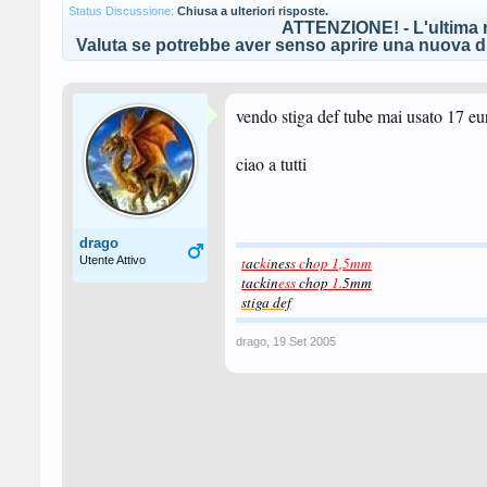
Status Discussione:
Chiusa a ulteriori risposte.
ATTENZIONE! - L'ultima r
Valuta se potrebbe aver senso aprire una nuova di
vendo stiga def tube mai usato 17 eu
ciao a tutti
drago
Utente Attivo
t
ac
ki
nes
s c
h
op 1,5mm
tackin
ess
chop
1.
5mm
stiga def
drago
,
19 Set 2005