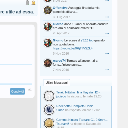
5 Dic 2017
•••
Offensive
Assaggia l'ira della mia
e utile ad essa.
pantofola di lana...
30 Lug 2017
•••
Giorno
dopo 13 anni di onorata carriera
era ora di cambiare avatar :D
20 Apr 2017
•••
Giorno
Le scuse di
@ZZ top
quando
non quota bene:
https://youtu.be/9RjTlfVSZk4
8 Nov 2016
•••
marco74
Tornato all'antico....tira
forte...finisce punto...
7 Nov 2016
•••
Ultimi Messaggi
#1
Condividi
Telaio Nittaku Hina Hayata H2 -...
judiego
ha risposto
Ieri alle 19:20
Racchetta Completa Donic...
Sman
ha risposto
Ieri alle 12:02
Gomma Nittaku Fastarc G1 2,0mm...
Tsunami!
ha risposto
Sabato alle
18:55