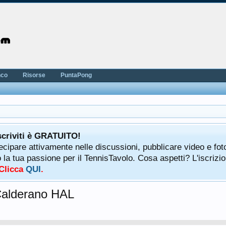
nco
Risorse
PuntaPong
scriviti è GRATUITO!
tecipare attivamente nelle discussioni, pubblicare video e fot
a tua passione per il TennisTavolo. Cosa aspetti? L'iscrizio
 Clicca
QUI
.
 Calderano HAL