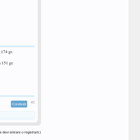
174 gr.
 151 gr.
#2
Condividi
 devi entrare o registrarti.)