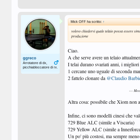
Mick OFF ha scritto:
↑
volevo chiedervi quale telaio possa essere si
produzione
Ciao.
A che serve avere un telaio attualme
ggreco
Arrotatore di dx,
I telai durano svariati anni, i miglior
picchiabloccatore di rx.
1 cercane uno uguale di seconda ma
2 fattelo clonare da
@Claudio Barbie
--- Me
Altra cosa: possibile che Xiom non a
Infine, ci sono modelli cinesi che va
729 Blue ALC (simile a Viscaria)
729 Yellow ALC (simile a Innerforc
Un po' più costosi, ma sempre meno 