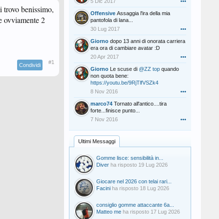
5 Dic 2017
•••
i trovo benissimo,
Offensive
Assaggia l'ira della mia
e ovviamente 2
pantofola di lana...
30 Lug 2017
•••
Giorno
dopo 13 anni di onorata carriera
era ora di cambiare avatar :D
20 Apr 2017
•••
#1
Condividi
Giorno
Le scuse di
@ZZ top
quando
non quota bene:
https://youtu.be/9RjTlfVSZk4
8 Nov 2016
•••
marco74
Tornato all'antico....tira
forte...finisce punto...
7 Nov 2016
•••
Ultimi Messaggi
Gomme lisce: sensibilità in...
Diver
ha risposto
19 Lug 2026
Giocare nel 2026 con telai rari...
Facini
ha risposto
18 Lug 2026
consiglio gomme attaccante 6a...
Matteo me
ha risposto
17 Lug 2026