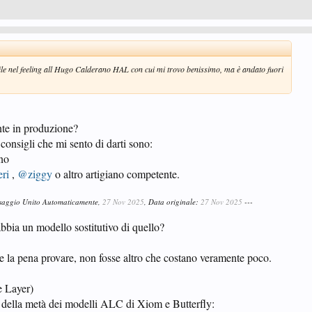
mile nel feeling all Hugo Calderano HAL con cui mi trovo benissimo, ma è andato fuori
nte in produzione?
i consigli che mi sento di darti sono:
no
ri
,
@ziggy
o altro artigiano competente.
ssaggio Unito Automaticamente,
27 Nov 2025
, Data originale:
27 Nov 2025
---
bbia un modello sostitutivo di quello?
le la pena provare, non fosse altro che costano veramente poco.
e Layer)
della metà dei modelli ALC di Xiom e Butterfly: