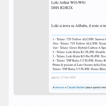
Loki Arthur W01/W81
DHS B2/B2X
Loki si trova su Alibaba, il resto si
1 - Telaio: 729 Yellow ALC/FH: Sanwei 
1bis - Telaio: 729 Yellow ALC/FH: Xiom 
1ter - Telaio: Gewo Hybrid Carbon A Sp
2 - Telaio: Loki Kirin K1 FL/FH: Double
3 - Telaio: Loki Kirin K5-Pro FL/FH: X
4 - Telaio: TSP Balsa 5.5 FL/FH: Donic B
Prima di passare al Lato Oscuro della For
Telaio: TSP Balsa 5.5 FL/FH: Donic Blu
ggreco
,
27 Nov 2025
A
skevros
e
Claudio Barbieri
piace questo mes