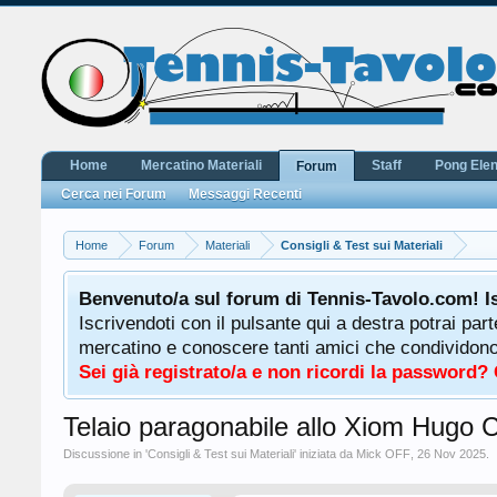
Home
Mercatino Materiali
Staff
Pong Ele
Forum
Cerca nei Forum
Messaggi Recenti
Home
Forum
Materiali
Consigli & Test sui Materiali
Benvenuto/a sul forum di Tennis-Tavolo.com! I
Iscrivendoti con il pulsante qui a destra potrai par
mercatino e conoscere tanti amici che condividono l
Sei già registrato/a e non ricordi la password?
Telaio paragonabile allo Xiom Hugo
Discussione in '
Consigli & Test sui Materiali
' iniziata da
Mick OFF
,
26 Nov 2025
.