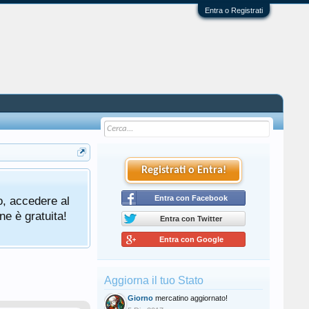
Entra o Registrati
Registrati o Entra!
o, accedere al
Entra con Facebook
ne è gratuita!
Entra con Twitter
Entra con Google
Aggiorna il tuo Stato
Giorno
mercatino aggiornato!