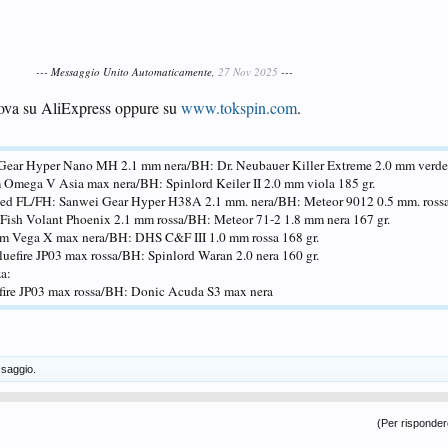
--- Messaggio Unito Automaticamente,
27 Nov 2025
---
 trova su AliExpress oppure su
www.tokspin.com
.
Gear Hyper Nano MH 2.1 mm nera/BH: Dr. Neubauer Killer Extreme 2.0 mm verde 
Omega V Asia max nera/BH: Spinlord Keiler II 2.0 mm viola 185 gr.
eed FL/FH: Sanwei Gear Hyper H38A 2.1 mm. nera/BH: Meteor 9012 0.5 mm. rossa
 Fish Volant Phoenix 2.1 mm rossa/BH: Meteor 71-2 1.8 mm nera 167 gr.
iom Vega X max nera/BH: DHS C&F III 1.0 mm rossa 168 gr.
luefire JP03 max rossa/BH: Spinlord Waran 2.0 nera 160 gr.
za:
efire JP03 max rossa/BH: Donic Acuda S3 max nera
saggio.
(Per rispondere