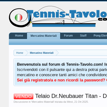
Home
Forum
Staff
Pong Ele
Mercatino Materiali
Home
Mercatino Materiali
potrà
Benvenuto/a sul forum di Tennis-Tavolo.com! I
uale
Iscrivendoti con il pulsante qui a destra potrai par
 ha a
mercatino e conoscere tanti amici che condividono l
Sei già registrato/a e non ricordi la password?
Telaio Dr.Neubauer Titan - Dr
VENDO
Discussione in '
Mercatino Materiali
' iniziata da
West
,
21 Ott 2025
.