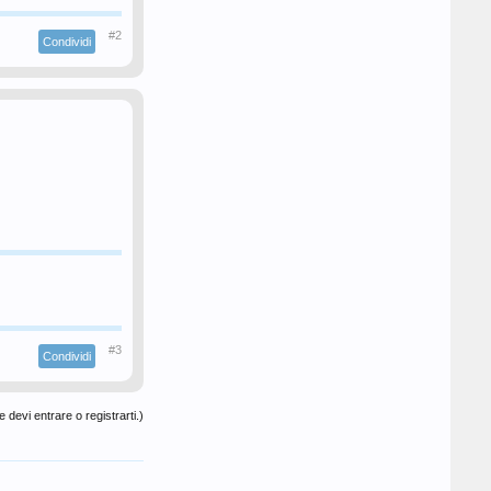
#2
Condividi
#3
Condividi
 devi entrare o registrarti.)