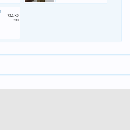
g
72,1 KB
230