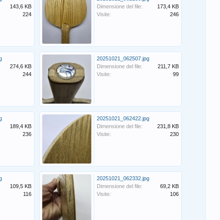
143,6 KB
Dimensione del file:
173,4 KB
224
Visite:
246
g
20251021_062507.jpg
274,6 KB
Dimensione del file:
211,7 KB
244
Visite:
99
g
20251021_062422.jpg
189,4 KB
Dimensione del file:
231,8 KB
236
Visite:
230
g
20251021_062332.jpg
109,5 KB
Dimensione del file:
69,2 KB
116
Visite:
106