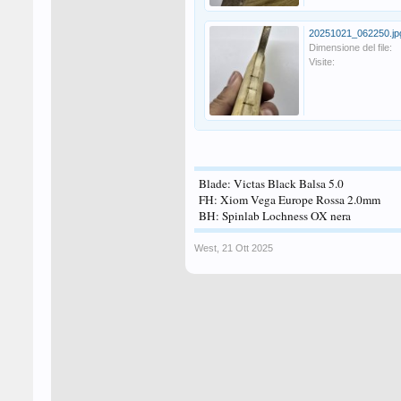
20251021_062250.jp
Dimensione del file:
Visite:
Blade: Victas Black Balsa 5.0
FH: Xiom Vega Europe Rossa 2.0mm
BH: Spinlab Lochness OX nera
West
,
21 Ott 2025