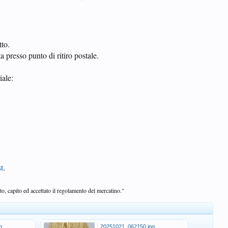
to.
 presso punto di ritiro postale.
iale:
t
.
o, capito ed accettato il regolamento del mercatino."
g
20251021_062150.jpg