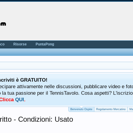
nco
Risorse
PuntaPong
scriviti è GRATUITO!
tecipare attivamente nelle discussioni, pubblicare video e fot
a tua passione per il TennisTavolo. Cosa aspetti? L'iscrizio
 Clicca
QUI
.
Benvenuto Ospite
Regolamento Mercatino
Ma
itto - Condizioni: Usato