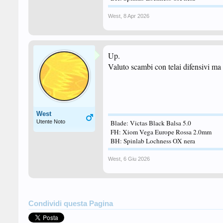
West
,
8 Apr 2026
Up.
Valuto scambi con telai difensivi ma
West
Utente Noto
Blade: Victas Black Balsa 5.0
FH: Xiom Vega Europe Rossa 2.0mm
BH: Spinlab Lochness OX nera
West
,
6 Giu 2026
Condividi questa Pagina