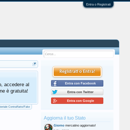
Entra o Registrati
Registrati o Entra!
Tutti gli utenti che partecipano al mercat
o, accedere al
cliccando qui di seguito:
Entra con Facebook
Regolamento Me
ne è gratuita!
Entra con Twitter
Entra con Google
teriale Contraffatto/Fake
Aggiorna il tuo Stato
Giorno
mercatino aggiornato!