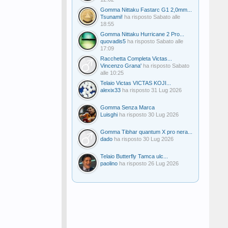
Gomma Nittaku Fastarc G1 2,0mm...
Tsunami!
ha risposto
Sabato alle
18:55
Gomma Nittaku Hurricane 2 Pro...
quovadis5
ha risposto
Sabato alle
17:09
Racchetta Completa Victas...
Vincenzo Grana'
ha risposto
Sabato
alle 10:25
Telaio Victas VICTAS KOJI...
alexix33
ha risposto
31 Lug 2026
Gomma Senza Marca
Luisghi
ha risposto
30 Lug 2026
Gomma Tibhar quantum X pro nera...
dado
ha risposto
30 Lug 2026
Telaio Butterfly Tamca ulc...
paolino
ha risposto
26 Lug 2026