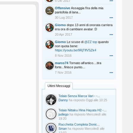
5 Dic 2017
•••
Offensive
Assaggia l'ira della mia
pantofola di lana...
30 Lug 2017
•••
Giorno
dopo 13 anni di onorata carriera
era ora di cambiare avatar :D
20 Apr 2017
•••
Giorno
Le scuse di
@ZZ top
quando
non quota bene:
https://youtu.be/9RjTlfVSZk4
8 Nov 2016
•••
marco74
Tornato all'antico....tira
forte...finisce punto...
7 Nov 2016
•••
Ultimi Messaggi
Telaio Senza Marca Vari - -...
Danny
ha risposto
Oggi alle 10:25
Telaio Nittaku Hina Hayata H2 -...
judiego
ha risposto
Mercoledì alle
19:20
Racchetta Completa Donic...
Sman
ha risposto
Mercoledì alle
12:02