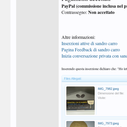
PayPal (commissione inclusa nel p
Non accettato
Contrassegno:
Altre informazioni:
Inserzioni attive di sandro carro
Pagina Feedback di sandro carro
Inizia conversazione privata con san
Inserendo questa inserzione dichiaro che: "Ho lett
Files Allegati:
IMG_7982.jpeg
Dimensione del file:
Visite:
IMG_7973.jpeg