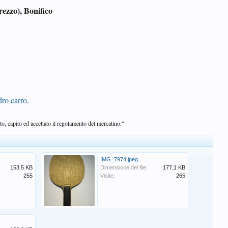
rezzo), Bonifico
dro carro
.
o, capito ed accettato il regolamento del mercatino."
IMG_7974.jpeg
153,5 KB
Dimensione del file:
177,1 KB
255
Visite:
265