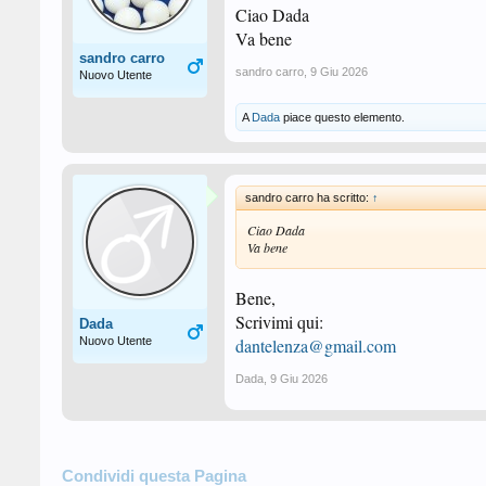
Ciao Dada
Va bene
sandro carro
sandro carro
,
9 Giu 2026
Nuovo Utente
A
Dada
piace questo elemento.
sandro carro ha scritto:
↑
Ciao Dada
Va bene
Bene,
Scrivimi qui:
Dada
Nuovo Utente
dantelenza@gmail.com
Dada
,
9 Giu 2026
Condividi questa Pagina