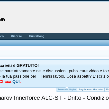
nco
Risorse
PuntaPong
scriviti è GRATUITO!
tecipare attivamente nelle discussioni, pubblicare video e fot
a tua passione per il TennisTavolo. Cosa aspetti? L'iscrizio
 Clicca
QUI
.
Benvenuto Ospite
Regolamento Mercatino
Ma
charov Innerforce ALC-ST - Dritto - Condizi