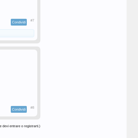
#7
Condividi
#8
Condividi
 devi entrare o registrarti.)