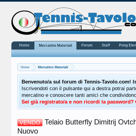
Home
Forum
Staff
Pong Ele
Mercatino Materiali
Home
Mercatino Materiali
potrà
Benvenuto/a sul forum di Tennis-Tavolo.com! I
uale
Iscrivendoti con il pulsante qui a destra potrai par
 ha a
mercatino e conoscere tanti amici che condividono l
Sei già registrato/a e non ricordi la password?
Telaio Butterfly Dimitrij Ovt
VENDO
Nuovo