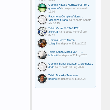
Gomma Nittaku Hurricane 2 Pro...
quovadis5
ha risposto
Sabato alle
17:09
Racchetta Completa Victas...
Vincenzo Grana'
ha risposto
Sabato
alle 10:25
Telaio Victas VICTAS KOJI...
alexix33
ha risposto
Venerdì alle
07:19
Gomma Senza Marca
Luisghi
ha risposto
30 Lug 2026
Telaio Senza Marca Vari - -...
bubovitt
ha risposto
30 Lug 2026
Gomma Tibhar quantum X pro nera...
dado
ha risposto
30 Lug 2026
Telaio Butterfly Tamca ulc...
paolino
ha risposto
26 Lug 2026