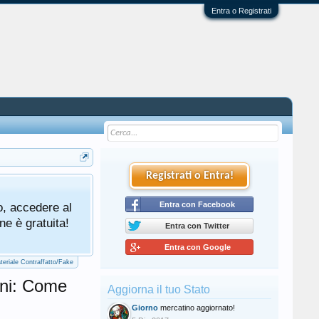
Entra o Registrati
Registrati o Entra!
Tutti gli utenti che partecipano al mercat
o, accedere al
cliccando qui di seguito:
Entra con Facebook
Regolamento Me
ne è gratuita!
Entra con Twitter
Entra con Google
teriale Contraffatto/Fake
oni: Come
Aggiorna il tuo Stato
Giorno
mercatino aggiornato!