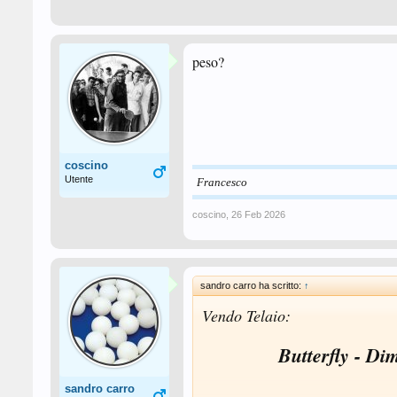
peso?
coscino
Utente
Francesco
coscino
,
26 Feb 2026
sandro carro ha scritto:
↑
Vendo Telaio:
Butterfly - Di
sandro carro