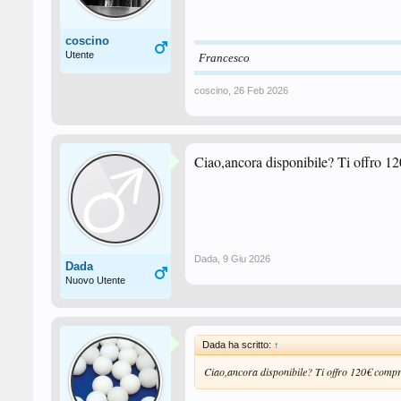
coscino
Utente
Francesco
coscino
,
26 Feb 2026
Ciao,ancora disponibile? Ti offro 1
Dada
,
9 Giu 2026
Dada
Nuovo Utente
Dada ha scritto:
↑
Ciao,ancora disponibile? Ti offro 120€ compr