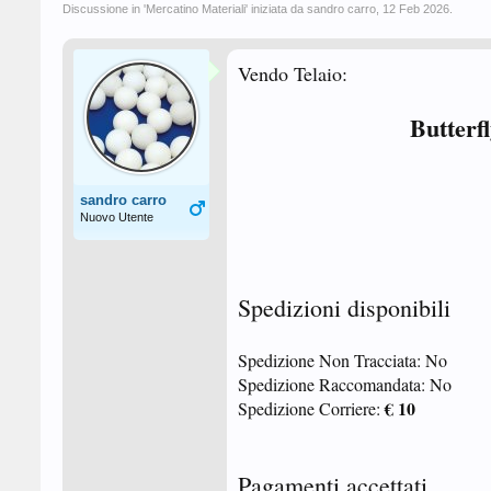
Discussione in '
Mercatino Materiali
' iniziata da
sandro carro
,
12 Feb 2026
.
Vendo Telaio:
Butterf
sandro carro
Nuovo Utente
Spedizioni disponibili
Spedizione Non Tracciata: No
Spedizione Raccomandata: No
€ 10
Spedizione Corriere:
Pagamenti accettati