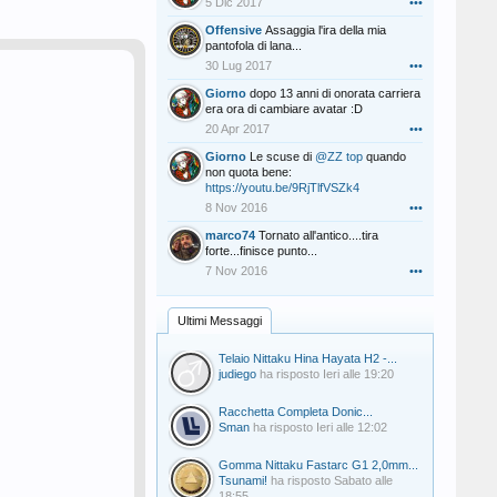
5 Dic 2017
•••
Offensive
Assaggia l'ira della mia
pantofola di lana...
30 Lug 2017
•••
Giorno
dopo 13 anni di onorata carriera
era ora di cambiare avatar :D
20 Apr 2017
•••
Giorno
Le scuse di
@ZZ top
quando
non quota bene:
https://youtu.be/9RjTlfVSZk4
8 Nov 2016
•••
marco74
Tornato all'antico....tira
forte...finisce punto...
7 Nov 2016
•••
Ultimi Messaggi
Telaio Nittaku Hina Hayata H2 -...
judiego
ha risposto
Ieri alle 19:20
Racchetta Completa Donic...
Sman
ha risposto
Ieri alle 12:02
Gomma Nittaku Fastarc G1 2,0mm...
Tsunami!
ha risposto
Sabato alle
18:55