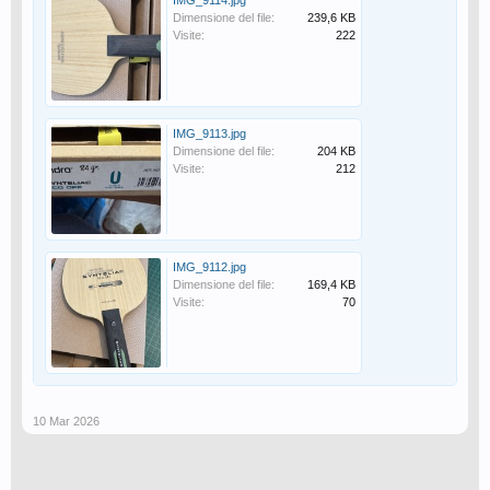
IMG_9114.jpg
Dimensione del file:
239,6 KB
Visite:
222
IMG_9113.jpg
Dimensione del file:
204 KB
Visite:
212
IMG_9112.jpg
Dimensione del file:
169,4 KB
Visite:
70
10 Mar 2026