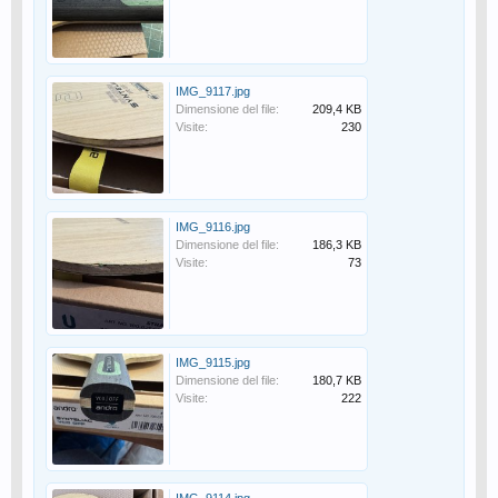
IMG_9117.jpg
Dimensione del file:
209,4 KB
Visite:
230
IMG_9116.jpg
Dimensione del file:
186,3 KB
Visite:
73
IMG_9115.jpg
Dimensione del file:
180,7 KB
Visite:
222