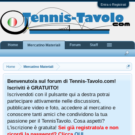
Entra o Registrati
Home
Forum
Staff
Mercatino Materiali
Home
Mercatino Materiali
Benvenuto/a sul forum di Tennis-Tavolo.com!
Iscriviti è GRATUITO!
Iscrivendoti con il pulsante qui a destra potrai
partecipare attivamente nelle discussioni,
pubblicare video e foto, accedere al mercatino e
conoscere tanti amici che condividono la tua
passione per il TennisTavolo. Cosa aspetti?
L'iscrizione è gratuita!
Sei già registrato/a e non
ricordi la password? Clicca
QUI
.