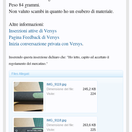
Peso 84 grammi.
Non valuto scambi in quanto ho un esubero di materiale.
Altre informazioni:
Inserzioni attive di Versys
Pagina Feedback di Versys
Inizia conversazione privata con Versys
.
Inserendo questa inserzione dichiaro che: "Ho letto, capito ed accettato il
regolamento del mercatino."
Files Allegati:
IMG_9119.jpg
Dimensione del file:
245,2 KB
Visite:
224
IMG_9118.jpg
Dimensione del file:
263,6 KB
Visite:
225