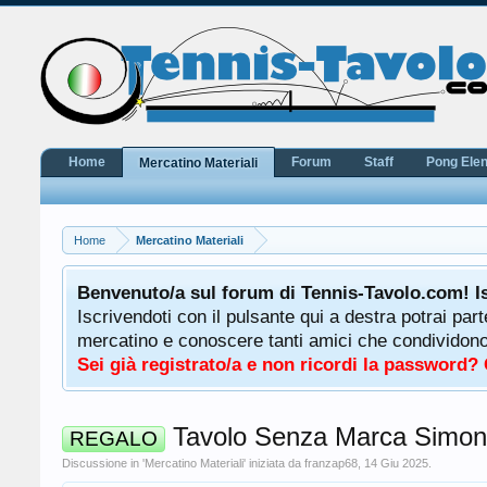
Home
Forum
Staff
Pong Ele
Mercatino Materiali
Home
Mercatino Materiali
potrà
Benvenuto/a sul forum di Tennis-Tavolo.com! I
uale
Iscrivendoti con il pulsante qui a destra potrai par
 ha a
mercatino e conoscere tanti amici che condividono l
Sei già registrato/a e non ricordi la password?
Tavolo Senza Marca Simoni
REGALO
Discussione in '
Mercatino Materiali
' iniziata da
franzap68
,
14 Giu 2025
.