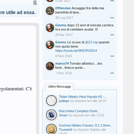
5 Dic 2017
•••
Offensive
Assaggia l'ira della mia
e utile ad essa.
pantofola di lana...
30 Lug 2017
•••
Giorno
dopo 13 anni di onorata carriera
era ora di cambiare avatar :D
20 Apr 2017
•••
Giorno
Le scuse di
@ZZ top
quando
non quota bene:
https://youtu.be/9RjTlfVSZk4
8 Nov 2016
•••
marco74
Tornato all'antico....tira
forte...finisce punto...
7 Nov 2016
•••
Ultimi Messaggi
regolamentari. C'è
Telaio Nittaku Hina Hayata H2 -...
judiego
ha risposto
Ieri alle 19:20
Racchetta Completa Donic...
Sman
ha risposto
Ieri alle 12:02
Gomma Nittaku Fastarc G1 2,0mm...
Tsunami!
ha risposto
Sabato alle
18:55