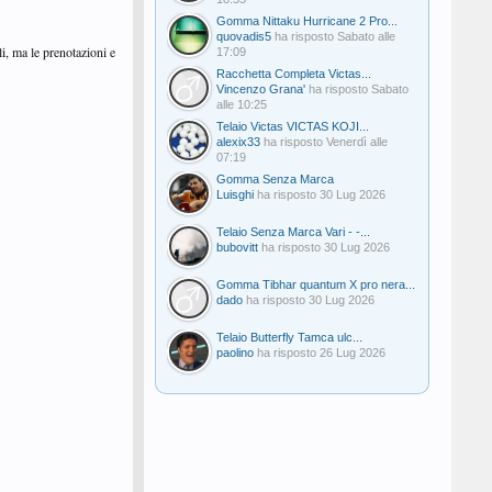
Gomma Nittaku Hurricane 2 Pro...
quovadis5
ha risposto
Sabato alle
li, ma le prenotazioni e
17:09
Racchetta Completa Victas...
Vincenzo Grana'
ha risposto
Sabato
alle 10:25
Telaio Victas VICTAS KOJI...
alexix33
ha risposto
Venerdì alle
07:19
Gomma Senza Marca
Luisghi
ha risposto
30 Lug 2026
Telaio Senza Marca Vari - -...
bubovitt
ha risposto
30 Lug 2026
Gomma Tibhar quantum X pro nera...
dado
ha risposto
30 Lug 2026
Telaio Butterfly Tamca ulc...
paolino
ha risposto
26 Lug 2026