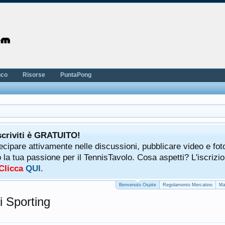
nco
Risorse
PuntaPong
scriviti è GRATUITO!
tecipare attivamente nelle discussioni, pubblicare video e fot
a tua passione per il TennisTavolo. Cosa aspetti? L'iscrizio
 Clicca
QUI
.
Benvenuto Ospite
Regolamento Mercatino
Ma
 Sporting