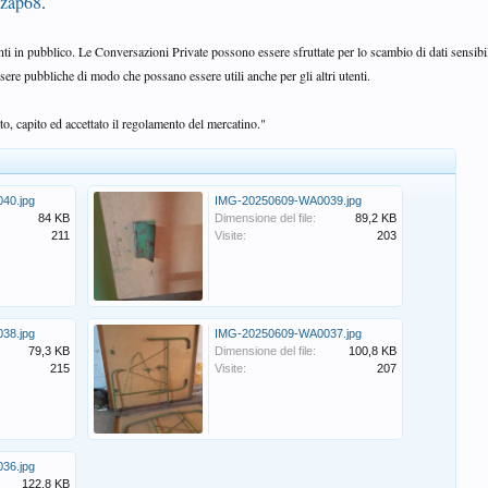
nzap68
.
anti in pubblico. Le Conversazioni Private possono essere sfruttate per lo scambio di dati sensibi
sere pubbliche di modo che possano essere utili anche per gli altri utenti.
o, capito ed accettato il regolamento del mercatino."
40.jpg
IMG-20250609-WA0039.jpg
84 KB
Dimensione del file:
89,2 KB
211
Visite:
203
38.jpg
IMG-20250609-WA0037.jpg
79,3 KB
Dimensione del file:
100,8 KB
215
Visite:
207
36.jpg
122,8 KB