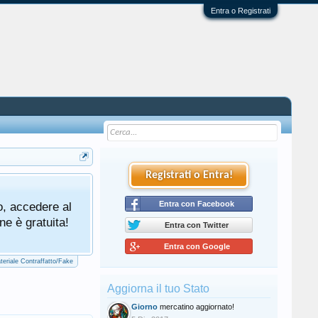
Entra o Registrati
Registrati o Entra!
Tutti gli utenti che partecipano al mercat
o, accedere al
cliccando qui di seguito:
Entra con Facebook
Regolamento Me
ne è gratuita!
Entra con Twitter
Entra con Google
teriale Contraffatto/Fake
Aggiorna il tuo Stato
Giorno
mercatino aggiornato!