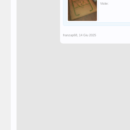
Visite:
franzap68
,
14 Giu 2025