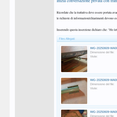
Inizia conversazione privata con fra
Ricordate che la trattativa deve essere portata av
le richieste di informazioni/chiarimenti devono es
Inserendo questa inserzione dichiaro che: "Ho lett
Files Allegati:
IMG-20250609-WA00
Dimensione del file:
Visite:
IMG-20250609-WA00
Dimensione del file:
Visite:
IMG-20250609-WA00
Dimensione del file: