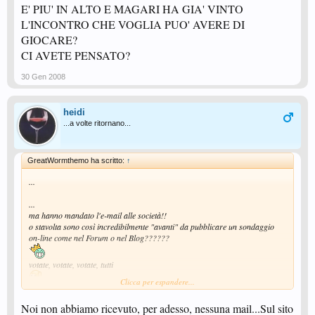
E' PIU' IN ALTO E MAGARI HA GIA' VINTO
L'INCONTRO CHE VOGLIA PUO' AVERE DI
GIOCARE?
CI AVETE PENSATO?
30 Gen 2008
heidi
...a volte ritornano...
GreatWormthemo ha scritto:
↑
...
...
ma hanno mandato l'e-mail alle società!!
o stavolta sono così incredibilmente "avanti" da pubblicare un sondaggio
on-line come nel Forum o nel Blog??????
votate, votate, votate, tutti
Clicca per espandere...
Noi non abbiamo ricevuto, per adesso, nessuna mail...Sul sito