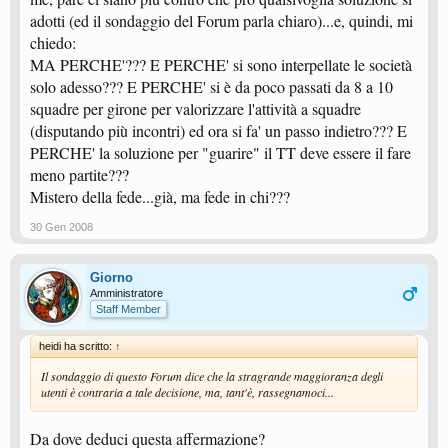
adotti (ed il sondaggio del Forum parla chiaro)...e, quindi, mi
chiedo:
MA PERCHE'??? E PERCHE' si sono interpellate le società
solo adesso??? E PERCHE' si è da poco passati da 8 a 10
squadre per girone per valorizzare l'attività a squadre
(disputando più incontri) ed ora si fa' un passo indietro??? E
PERCHE' la soluzione per "guarire" il TT deve essere il fare
meno partite???
Mistero della fede...già, ma fede in chi???
30 Gen 2008
Giorno
Amministratore
Staff Member
heidi ha scritto:
↑
Il sondaggio di questo Forum dice che la stragrande maggioranza degli
utenti è contraria a tale decisione, ma, tant'è, rassegnamoci...
Da dove deduci questa affermazione?