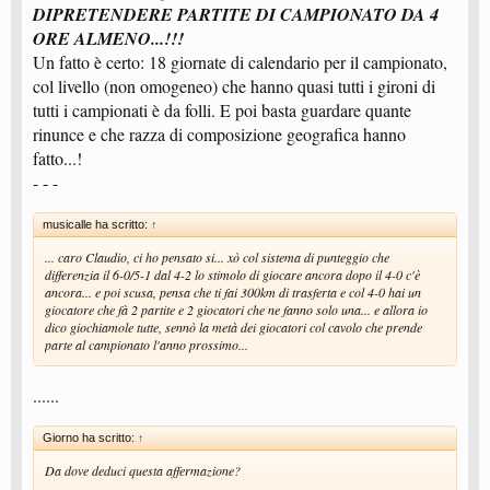
DIPRETENDERE PARTITE DI CAMPIONATO DA 4
ORE ALMENO...!!!
Un fatto è certo: 18 giornate di calendario per il campionato,
col livello (non omogeneo) che hanno quasi tutti i gironi di
tutti i campionati è da folli. E poi basta guardare quante
rinunce e che razza di composizione geografica hanno
fatto...!
- - -
musicalle ha scritto:
↑
... caro Claudio, ci ho pensato si... xò col sistema di punteggio che
differenzia il 6-0/5-1 dal 4-2 lo stimolo di giocare ancora dopo il 4-0 c'è
ancora... e poi scusa, pensa che ti fai 300km di trasferta e col 4-0 hai un
giocatore che fà 2 partite e 2 giocatori che ne fanno solo una... e allora io
dico giochiamole tutte, sennò la metà dei giocatori col cavolo che prende
parte al campionato l'anno prossimo...
......
Giorno ha scritto:
↑
Da dove deduci questa affermazione?