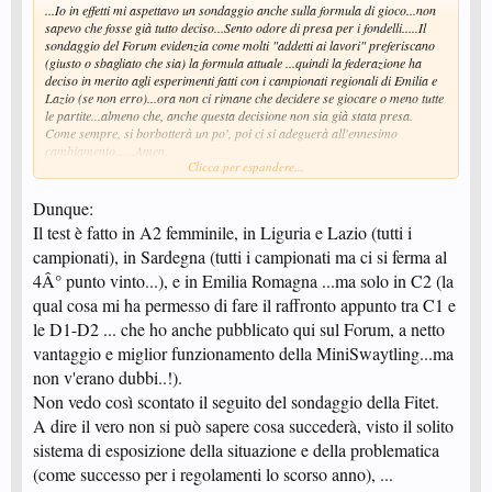
...Io in effetti mi aspettavo un sondaggio anche sulla formula di gioco...non
sapevo che fosse già tutto deciso...Sento odore di presa per i fondelli.....Il
sondaggio del Forum evidenzia come molti "addetti ai lavori" preferiscano
(giusto o sbagliato che sia) la formula attuale ...quindi la federazione ha
deciso in merito agli esperimenti fatti con i campionati regionali di Emilia e
Lazio (se non erro)...ora non ci rimane che decidere se giocare o meno tutte
le partite...almeno che, anche questa decisione non sia già stata presa.
Come sempre, si borbotterà un po', poi ci si adeguerà all'ennesimo
cambiamento......Amen.
Clicca per espandere...
P.S.: Azz, vedo ora che è arrivata la mail della federazione per il
sondaggio...troppo bbbuoni.
Dunque:
Il test è fatto in A2 femminile, in Liguria e Lazio (tutti i
campionati), in Sardegna (tutti i campionati ma ci si ferma al
4Â° punto vinto...), e in Emilia Romagna ...ma solo in C2 (la
qual cosa mi ha permesso di fare il raffronto appunto tra C1 e
le D1-D2 ... che ho anche pubblicato qui sul Forum, a netto
vantaggio e miglior funzionamento della MiniSwaytling...ma
non v'erano dubbi..!).
Non vedo così scontato il seguito del sondaggio della Fitet.
A dire il vero non si può sapere cosa succederà, visto il solito
sistema di esposizione della situazione e della problematica
(come successo per i regolamenti lo scorso anno), ...