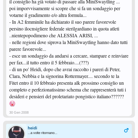
il consiglio ha già votato di passare alla MiniSwaytling ...
poi imporvvisamente si scopre che si fa un sondaggio per
votarne il gradimento e/o altra formula...
- In A2 femminile ha dichiarato il suo parere favorevole
persino ilocnsigliere federale sterilgardiano in quota atleti
..nientepopodimeno che ALESSIA ARISI, ...
- nelle regioni dove siprova la MiniSwaytling hanno dato tutti
parere favorevole...
- esce un sondaggio da andarsi a cercare, stampare e reinviare
per fax...il tutto entro il 5 febbraio....(???)
- di un po' Heidi, dopo che avrai raccolto i pareri di Peter,
Clara, Nebbia e la signorina Rottermayer.... secondo te la
Fitet entro il 10 febbraio presenta alk prossimo consiglio un
completo e perfezionatissimo schema che rappresenterà tuti i
desideri e pensieri del proletariato pongistico italiano??????
30 Gen 2008
heidi
...a volte ritornano...