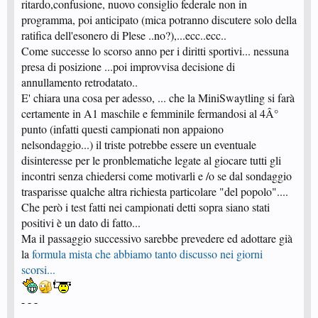
ritardo,confusione, nuovo consiglio federale non in
programma, poi anticipato (mica potranno discutere solo della
ratifica dell'esonero di Plese ..no?),...ecc..ecc..
Come successe lo scorso anno per i diritti sportivi... nessuna
presa di posizione ...poi improvvisa decisione di
annullamento retrodatato..
E' chiara una cosa per adesso, ... che la MiniSwaytling si farà
certamente in A1 maschile e femminile fermandosi al 4Â°
punto (infatti questi campionati non appaiono
nelsondaggio...) il triste potrebbe essere un eventuale
disinteresse per le pronblematiche legate al giocare tutti gli
incontri senza chiedersi come motivarli e /o se dal sondaggio
trasparisse qualche altra richiesta particolare "del popolo"....
Che però i test fatti nei campionati detti sopra siano stati
positivi è un dato di fatto...
Ma il passaggio successivo sarebbe prevedere ed adottare già
la
formula mista che abbiamo tanto discusso nei giorni
scorsi...
- - -