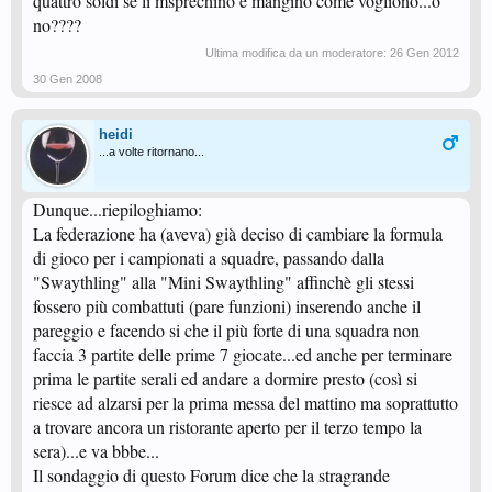
quattro soldi se li msprechino e mangino come vogliono...o
no????
Ultima modifica da un moderatore:
26 Gen 2012
30 Gen 2008
heidi
...a volte ritornano...
Dunque...riepiloghiamo:
La federazione ha (aveva) già deciso di cambiare la formula
di gioco per i campionati a squadre, passando dalla
"Swaythling" alla "Mini Swaythling" affinchè gli stessi
fossero più combattuti (pare funzioni) inserendo anche il
pareggio e facendo si che il più forte di una squadra non
faccia 3 partite delle prime 7 giocate...ed anche per terminare
prima le partite serali ed andare a dormire presto (così si
riesce ad alzarsi per la prima messa del mattino ma soprattutto
a trovare ancora un ristorante aperto per il terzo tempo la
sera)...e va bbbe...
Il sondaggio di questo Forum dice che la stragrande