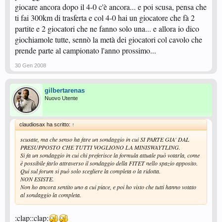
giocare ancora dopo il 4-0 c'è ancora... e poi scusa, pensa che
ti fai 300km di trasferta e col 4-0 hai un giocatore che fà 2
partite e 2 giocatori che ne fanno solo una... e allora io dico
giochiamole tutte, sennò la metà dei giocatori col cavolo che
prende parte al campionato l'anno prossimo...
30 Gen 2008
gilbertarenas
Nuovo Utente
claudiosax ha scritto:
↑
scusate, ma che senso ha fare un sondaggio in cui SI PARTE GIA' DAL
PRESUPPOSTO CHE TUTTI VOGLIONO LA MINISWAYTLING.
Si fa un sondaggio in cui chi preferisce la formula attuale può votarla, come
è possibile farlo attraverso il sondaggio della FITET nello spazio apposito.
Qui sul forum si può solo scegliere la completa o la ridotta.
NON ESISTE.
Non ho ancora sentito uno a cui piace, e poi ho visto che tutti hanno votato
al sondaggio la completa.
:clap::clap: