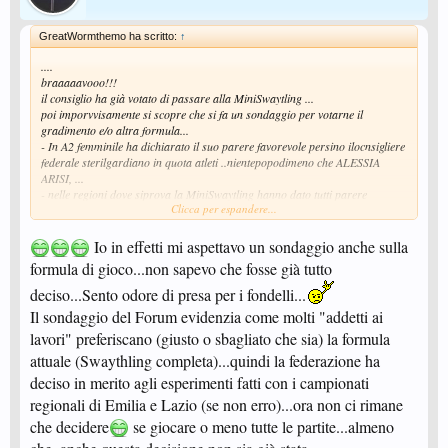
GreatWormthemo ha scritto:
↑
....
braaaaavooo!!!
il consiglio ha già votato di passare alla MiniSwaytling ...
poi imporvvisamente si scopre che si fa un sondaggio per votarne il
gradimento e/o altra formula...
- In A2 femminile ha dichiarato il suo parere favorevole persino ilocnsigliere
federale sterilgardiano in quota atleti ..nientepopodimeno che ALESSIA
ARISI, ...
- nelle regioni dove siprova la MiniSwaytling hanno dato tutti parere
Clicca per espandere...
favorevole...
- esce un sondaggio da andarsi a cercare, stampare e reinviare per fax...il
tutto entro il 5 febbraio....(???)
Io in effetti mi aspettavo un sondaggio anche sulla
- di un po' Heidi, dopo che avrai raccolto i pareri di Peter, Clara, Nebbia e
formula di gioco...non sapevo che fosse già tutto
la signorina Rottermayer.... secondo te la Fitet entro il 10 febbraio presenta
alk prossimo consiglio un completo e perfezionatissimo schema che
deciso...Sento odore di presa per i fondelli...
rappresenterà tuti i desideri e pensieri del proletariato pongistico
Il sondaggio del Forum evidenzia come molti "addetti ai
italiano??????
lavori" preferiscano (giusto o sbagliato che sia) la formula
attuale (Swaythling completa)...quindi la federazione ha
deciso in merito agli esperimenti fatti con i campionati
regionali di Emilia e Lazio (se non erro)...ora non ci rimane
che decidere
se giocare o meno tutte le partite...almeno