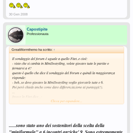
30 Gen 2008
Capostipite
Professionauta
GreatWormthemo ha scritto:
↑
Il sondaggio del forum è uguale a quello Fitet..e cioè:
- visto che si canbia in MiniSwaytling, volete giocare tutte le partite o
fermarvi a 4?
questo è quello che dice il sondaggio del Forum e quindi la maggioranza
risponde:
- beh..se devo giocare la MiniSwaytling voglio giorcarle tutte e 6.
Poi però chiede anche come dare differenziazione ai punteggi(!).
...
Invece la Fitet dice...:
Clicca per espandere...
- La A1 la gioco con la MiniSwaytling (e si ferma a 4 punti).
- Se giochiamo anche le altre serie con la stessa formula, cosa volete
fare:giocare tutte e sei le gare o fermarvi a 4?
- Nel caso, se siete di parere contrario, proponete un'altra formula (così se
siete in tanti ....forse ne teniamo conto, ma non ve lo facciamo sapere..!).
......sono stato uno dei sostenitori della scelta della
"miniformula" a 6 incontri anziche' 9. Sono estremamente