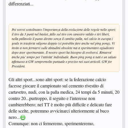
differenziati...
Poi vorrei sottolineare l'importanza della evoluzione delle regole nello sport:
il tiro da 3 punti nel basket, fallo sul tiro con canestro valido e tiri liberi,
nella pallavolo il punto diretto senza il cambio palla, nel calcio in europa i
goals in trasferta valgono doppio (si potrebbe fare anche nel ping pong). Vi
invito a non fermarvi sulle abitudini obsolete ma a sperimentare egiudicare
dopo aver sperimentato. Il nostro sport ha bisogno di evolversi. Rimarra'
anche piu' tempo per l'attivita' individuale. Buon ping pong a tutti e un saluto
affettuoso a GW sempremolto puntuale e preciso nei suoi articoli. GW for
President.
Gli altri sport...sono altri sport: se la federazione calcio
facesse giocare il campionato sul cemento rivestito di
cartavetro, nudi, con la palla medica, 24 tempi da 5 minuti, 20
contro 20...purtroppo, il seguito e l'interesse non
cambierebbero; nel TT è molto più difficile e delicato fare
delle scelte, potremmo avvicinarci ulteriormente al buco
nero...
Comunque: non ci fermeremo, sperimenteremo,