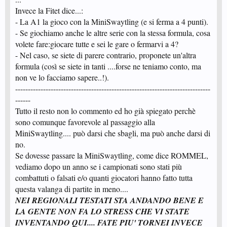
Invece la Fitet dice...:
- La A1 la gioco con la MiniSwaytling (e si ferma a 4 punti).
- Se giochiamo anche le altre serie con la stessa formula, cosa
volete fare:giocare tutte e sei le gare o fermarvi a 4?
- Nel caso, se siete di parere contrario, proponete un'altra
formula (così se siete in tanti ....forse ne teniamo conto, ma
non ve lo facciamo sapere..!).
-----------------------------------------------------------------------------
------
Tutto il resto non lo commento ed ho già spiegato perchè
sono comunque favorevole al passaggio alla
MiniSwaytling.... può darsi che sbagli, ma può anche darsi di
no.
Se dovesse passare la MiniSwaytling, come dice ROMMEL,
vediamo dopo un anno se i campionati sono stati più
combattuti o falsati e/o quanti giocatori hanno fatto tutta
questa valanga di partite in meno....
NEI REGIONALI TESTATI STA ANDANDO BENE E
LA GENTE NON FA LO STRESS CHE VI STATE
INVENTANDO QUI.... FATE PIU' TORNEI INVECE