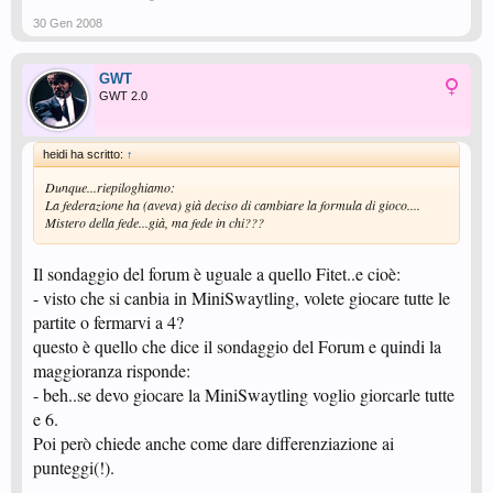
30 Gen 2008
GWT
GWT 2.0
heidi ha scritto:
↑
Dunque...riepiloghiamo:
La federazione ha (aveva) già deciso di cambiare la formula di gioco....
Mistero della fede...già, ma fede in chi???
Il sondaggio del forum è uguale a quello Fitet..e cioè:
- visto che si canbia in MiniSwaytling, volete giocare tutte le
partite o fermarvi a 4?
questo è quello che dice il sondaggio del Forum e quindi la
maggioranza risponde:
- beh..se devo giocare la MiniSwaytling voglio giorcarle tutte
e 6.
Poi però chiede anche come dare differenziazione ai
punteggi(!).
...