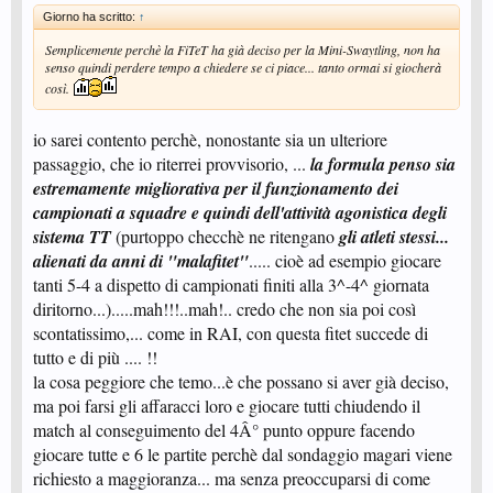
Giorno ha scritto:
↑
Semplicemente perchè la FiTeT ha già deciso per la Mini-Swaytling, non ha
senso quindi perdere tempo a chiedere se ci piace... tanto ormai si giocherà
così.
io sarei contento perchè, nonostante sia un ulteriore
passaggio, che io riterrei provvisorio, ...
la formula penso sia
estremamente migliorativa per il funzionamento dei
campionati a squadre e quindi dell'attività agonistica degli
sistema TT
(purtoppo checchè ne ritengano
gli atleti stessi...
alienati da anni di "malafitet"
..... cioè ad esempio giocare
tanti 5-4 a dispetto di campionati finiti alla 3^-4^ giornata
diritorno...).....mah!!!..mah!.. credo che non sia poi così
scontatissimo,... come in RAI, con questa fitet succede di
tutto e di più .... !!
la cosa peggiore che temo...è che possano si aver già deciso,
ma poi farsi gli affaracci loro e giocare tutti chiudendo il
match al conseguimento del 4Â° punto oppure facendo
giocare tutte e 6 le partite perchè dal sondaggio magari viene
richiesto a maggioranza... ma senza preoccuparsi di come