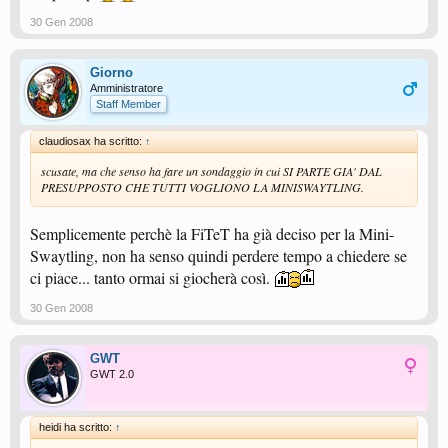
30 Gen 2008
Giorno
Amministratore
Staff Member
claudiosax ha scritto:
↑
scusate, ma che senso ha fare un sondaggio in cui SI PARTE GIA' DAL
PRESUPPOSTO CHE TUTTI VOGLIONO LA MINISWAYTLING.
Semplicemente perchè la FiTeT ha già deciso per la Mini-
Swaytling, non ha senso quindi perdere tempo a chiedere se
ci piace... tanto ormai si giocherà così.
30 Gen 2008
GWT
GWT 2.0
heidi ha scritto:
↑