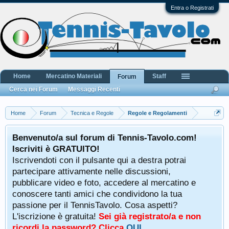
Entra o Registrati
Home
Mercatino Materiali
Staff
Forum
Cerca nei Forum
Messaggi Recenti
Home
Forum
Tecnica e Regole
Regole e Regolamenti
Benvenuto/a sul forum di Tennis-Tavolo.com!
Iscriviti è GRATUITO!
Iscrivendoti con il pulsante qui a destra potrai
partecipare attivamente nelle discussioni,
pubblicare video e foto, accedere al mercatino e
conoscere tanti amici che condividono la tua
passione per il TennisTavolo. Cosa aspetti?
L'iscrizione è gratuita!
Sei già registrato/a e non
ricordi la password? Clicca
QUI
.