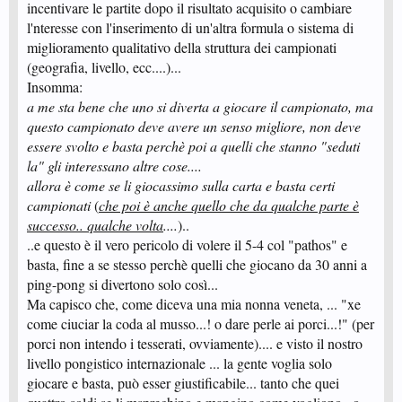
incentivare le partite dopo il risultato acquisito o cambiare
l'nteresse con l'inserimento di un'altra formula o sistema di
miglioramento qualitativo della struttura dei campionati
(geografia, livello, ecc....)...
Insomma:
a me sta bene che uno si diverta a giocare il campionato, ma
questo campionato deve avere un senso migliore, non deve
essere svolto e basta perchè poi a quelli che stanno "seduti
la" gli interessano altre cose....
allora è come se li giocassimo sulla carta e basta certi
campionati
(
che poi è anche quello che da qualche parte è
successo.. qualche volta
....
)..
..e questo è il vero pericolo di volere il 5-4 col "pathos" e
basta, fine a se stesso perchè quelli che giocano da 30 anni a
ping-pong si divertono solo così...
Ma capisco che, come diceva una mia nonna veneta, ... "xe
come ciuciar la coda al musso...! o dare perle ai porci...!" (per
porci non intendo i tesserati, ovviamente).... e visto il nostro
livello pongistico internazionale ... la gente voglia solo
giocare e basta, può esser giustificabile... tanto che quei