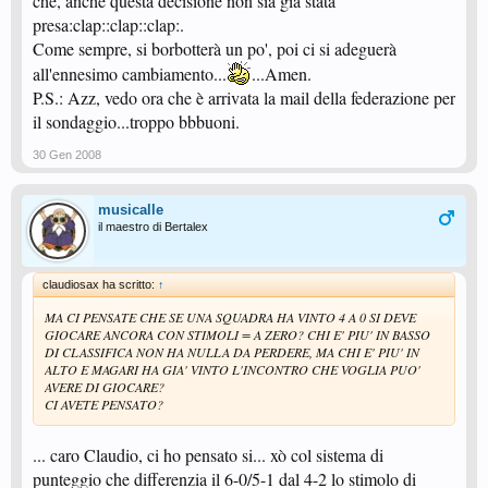
che, anche questa decisione non sia già stata
presa:clap::clap::clap:.
Come sempre, si borbotterà un po', poi ci si adeguerà
all'ennesimo cambiamento...
...Amen.
P.S.: Azz, vedo ora che è arrivata la mail della federazione per
il sondaggio...troppo bbbuoni.
30 Gen 2008
musicalle
il maestro di Bertalex
claudiosax ha scritto:
↑
MA CI PENSATE CHE SE UNA SQUADRA HA VINTO 4 A 0 SI DEVE
GIOCARE ANCORA CON STIMOLI = A ZERO? CHI E' PIU' IN BASSO
DI CLASSIFICA NON HA NULLA DA PERDERE, MA CHI E' PIU' IN
ALTO E MAGARI HA GIA' VINTO L'INCONTRO CHE VOGLIA PUO'
AVERE DI GIOCARE?
CI AVETE PENSATO?
... caro Claudio, ci ho pensato si... xò col sistema di
punteggio che differenzia il 6-0/5-1 dal 4-2 lo stimolo di