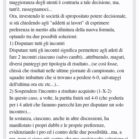
maggioranza degli utenti è contraria a tale decisione, ma,
tant'è, rassegnamoci...
Ora, investendo le società di spropositato potere decisionale,
si stà chiedendo agli "addetti ai lavori" di esprimere
preferenza in merito alla rifinitura della nuova formula,
optando tra due possibili soluzioni:
1) Disputare tutti gli incontri
Disputare tutti gli incontri significa permettere agli atleti di
fare 2 incontri ciascuno (salvo cambi)...attribuendo, magari,
diversi punteggi per tipologia di risultato...(se così fosse,
chissà che risultati nelle ultime giornate di campionato, con
squadre imbattute che si trovano a perdere 6-0, salvataggi
dell'ultima ora etc etc...)...
2) Sospendere l'incontro a risultato acquisito (1-X-2)
In questo caso, a volte, la partita finirà sul 4-0 (che goduria
per i 4 atleti che faranno parecchi km per disputare un solo
incontro)...
In sostanza, ciascuno, anche in altre discussioni, ha
manifestato i propri dubbi e le proprie preferenze,
evidenziando i pro ed i contro delle due possibilità...ma, a
me, pare ci siano più contro che pro qualsivoglia soluzione si