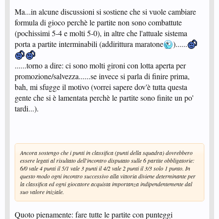
Ma...in alcune discussioni si sostiene che si vuole cambiare
formula di gioco perchè le partite non sono combattute
(pochissimi 5-4 e molti 5-0), in altre che l'attuale sistema
porta a partite interminabili (addirittura maratone
)......
......torno a dire: ci sono molti gironi con lotta aperta per
promozione/salvezza......se invece si parla di finire prima,
bah, mi sfugge il motivo (vorrei sapere dov'è tutta questa
gente che si è lamentata perchè le partite sono finite un po'
tardi...).
Ancora sostengo che i punti in classifica (punti della squadra) dovrebbero
essere legati al risultato dell'incontro disputato sulle 6 partite obbligatorie:
6/0 vale 4 punti il 5/1 vale 3 punti il 4/2 vale 2 punti il 3/3 solo 1 punto. In
questo modo ogni incontro successivo alla vittoria diviene determinante per
la classifica ed ogni giocatore acquista importanza indipendentemente dal
suo valore iniziale.
Quoto pienamente: fare tutte le partite con punteggi