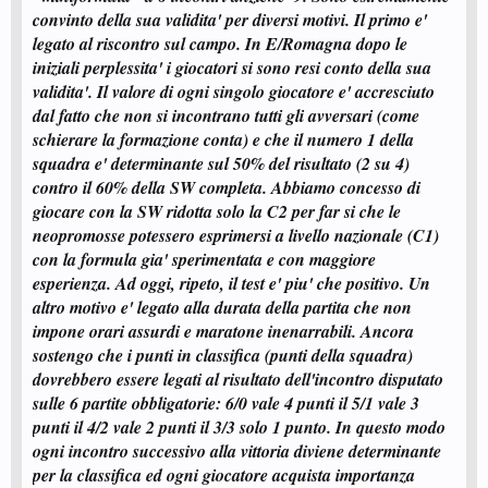
-----------------------------------------------------------------------------------
convinto della sua validita' per diversi motivi. Il primo e'
ed ho già spiegato perchè sono comunque favorevole al passaggio alla
legato al riscontro sul campo. In E/Romagna dopo le
MiniSwaytling.... può darsi che i partite in meno....
NEI REGIONALI TESTATI STA ANDANDO BENE E LA GENTE
iniziali perplessita' i giocatori si sono resi conto della sua
NON FA LO STRESS CHE VI STATE INVENTANDO QUI.... FATE
validita'. Il valore di ogni singolo giocatore e' accresciuto
PIU' TORNEI INVECE DI
dal fatto che non si incontrano tutti gli avversari (come
schierare la formazione conta) e che il numero 1 della
squadra e' determinante sul 50% del risultato (2 su 4)
contro il 60% della SW completa. Abbiamo concesso di
giocare con la SW ridotta solo la C2 per far si che le
neopromosse potessero esprimersi a livello nazionale (C1)
con la formula gia' sperimentata e con maggiore
esperienza. Ad oggi, ripeto, il test e' piu' che positivo. Un
altro motivo e' legato alla durata della partita che non
impone orari assurdi e maratone inenarrabili. Ancora
sostengo che i punti in classifica (punti della squadra)
dovrebbero essere legati al risultato dell'incontro disputato
sulle 6 partite obbligatorie: 6/0 vale 4 punti il 5/1 vale 3
punti il 4/2 vale 2 punti il 3/3 solo 1 punto. In questo modo
ogni incontro successivo alla vittoria diviene determinante
per la classifica ed ogni giocatore acquista importanza