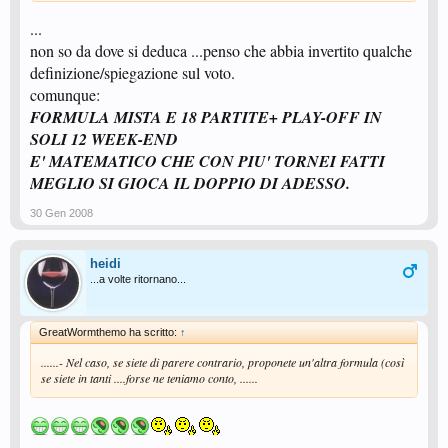
...
non so da dove si deduca ...penso che abbia invertito qualche
definizione/spiegazione sul voto.
comunque:
FORMULA MISTA E 18 PARTITE+ PLAY-OFF IN
SOLI 12 WEEK-END
E' MATEMATICO CHE CON PIU' TORNEI FATTI
MEGLIO SI GIOCA IL DOPPIO DI ADESSO.
30 Gen 2008
heidi
...a volte ritornano...
GreatWormthemo ha scritto:
↑
......- Nel caso, se siete di parere contrario, proponete un'altra formula (così
se siete in tanti ....forse ne teniamo conto, ......