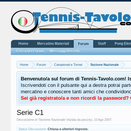
Home
Mercatino Materiali
Staff
Pong Ele
Forum
Cerca nei Forum
Messaggi Recenti
Home
Forum
Campionati e Tornei
Sezione Nazionale
Benvenuto/a sul forum di Tennis-Tavolo.com! I
Iscrivendoti con il pulsante qui a destra potrai par
mercatino e conoscere tanti amici che condividono l
Sei già registrato/a e non ricordi la password?
Serie C1
Discussione in '
Sezione Nazionale
' iniziata da
pezzey
,
10 Ago 2007
.
Status Discussione:
Chiusa a ulteriori risposte.