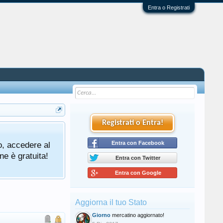
Entra o Registrati
Registrati o Entra!
o, accedere al
Entra con Facebook
ne è gratuita!
Entra con Twitter
Entra con Google
Aggiorna il tuo Stato
Giorno
mercatino aggiornato!