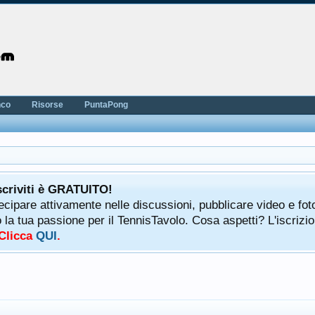
nco
Risorse
PuntaPong
scriviti è GRATUITO!
tecipare attivamente nelle discussioni, pubblicare video e fot
a tua passione per il TennisTavolo. Cosa aspetti? L'iscrizio
 Clicca
QUI
.