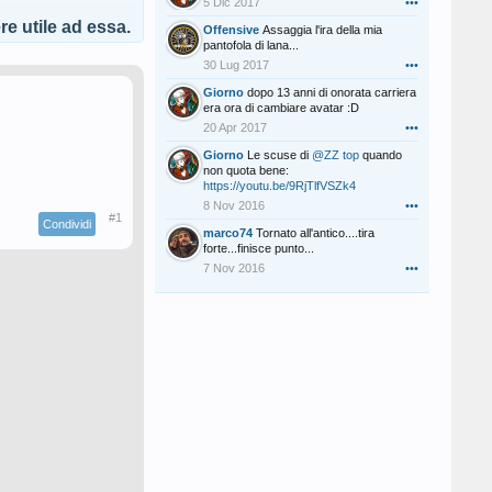
5 Dic 2017
•••
e utile ad essa.
Offensive
Assaggia l'ira della mia
pantofola di lana...
30 Lug 2017
•••
Giorno
dopo 13 anni di onorata carriera
era ora di cambiare avatar :D
20 Apr 2017
•••
Giorno
Le scuse di
@ZZ top
quando
non quota bene:
https://youtu.be/9RjTlfVSZk4
8 Nov 2016
•••
#1
Condividi
marco74
Tornato all'antico....tira
forte...finisce punto...
7 Nov 2016
•••