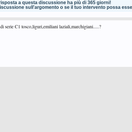
isposta a questa discussione ha più di 365 giorni!
scussione sull'argomento o se il tuo intervento possa esser
i serie C1 tosco,liguri,emiliani laziali,marchigiani.....?