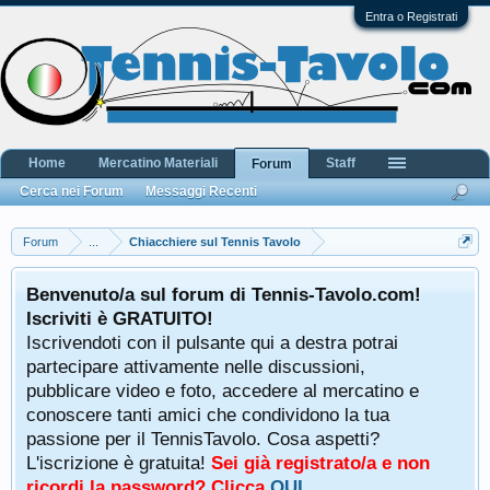
Entra o Registrati
Home
Mercatino Materiali
Staff
Forum
Cerca nei Forum
Messaggi Recenti
Forum
...
Chiacchiere sul Tennis Tavolo
Benvenuto/a sul forum di Tennis-Tavolo.com!
Iscriviti è GRATUITO!
Iscrivendoti con il pulsante qui a destra potrai
partecipare attivamente nelle discussioni,
pubblicare video e foto, accedere al mercatino e
conoscere tanti amici che condividono la tua
passione per il TennisTavolo. Cosa aspetti?
L'iscrizione è gratuita!
Sei già registrato/a e non
ricordi la password? Clicca
QUI
.