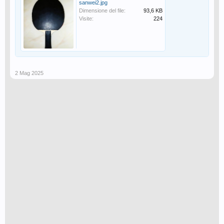
sanwei2.jpg
Dimensione del file:
93,6 KB
Visite:
224
2 Mag 2025