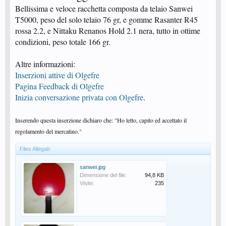
Bellissima e veloce racchetta composta da telaio Sanwei
T5000, peso del solo telaio 76 gr, e gomme Rasanter R45
rossa 2.2, e Nittaku Renanos Hold 2.1 nera, tutto in ottime
condizioni, peso totale 166 gr.
Altre informazioni:
Inserzioni attive di Olgefre
Pagina Feedback di Olgefre
Inizia conversazione privata con Olgefre
.
Inserendo questa inserzione dichiaro che: "Ho letto, capito ed accettato il
regolamento del mercatino."
Files Allegati:
sanwei.jpg
Dimensione del file:
94,8 KB
Visite:
235