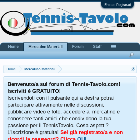
Entra o Registrati
Home
Forum
Staff
Mercatino Materiali
Home
Mercatino Materiali
Benvenuto/a sul forum di Tennis-Tavolo.com!
Iscriviti è GRATUITO!
Iscrivendoti con il pulsante qui a destra potrai
partecipare attivamente nelle discussioni,
pubblicare video e foto, accedere al mercatino e
conoscere tanti amici che condividono la tua
passione per il TennisTavolo. Cosa aspetti?
L'iscrizione è gratuita!
Sei già registrato/a e non
ricordi la password? Clicca
QUI
.