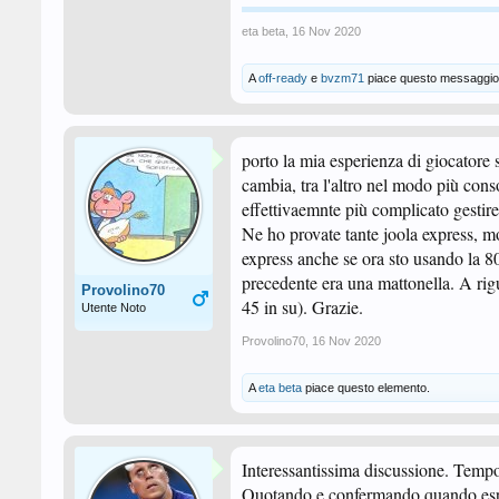
eta beta
,
16 Nov 2020
A
off-ready
e
bvzm71
piace questo messaggio
porto la mia esperienza di giocatore
cambia, tra l'altro nel modo più cons
effettivaemnte più complicato gestire
Ne ho provate tante joola express, mo
express anche se ora sto usando la 8
precedente era una mattonella. A ri
Provolino70
45 in su). Grazie.
Utente Noto
Provolino70
,
16 Nov 2020
A
eta beta
piace questo elemento.
Interessantissima discussione. Temp
Quotando e confermando quando espre