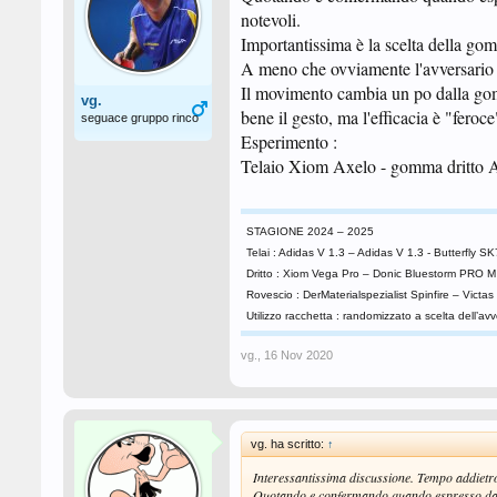
notevoli.
Importantissima è la scelta della gom
A meno che ovviamente l'avversario n
Il movimento cambia un po dalla gom
vg.
bene il gesto, ma l'efficacia è "feroce
seguace gruppo rinco
Esperimento :
Telaio Xiom Axelo - gomma dritto 
STAGIONE 2024 – 2025
Telai : Adidas V 1.3 – Adidas V 1.3 - Butterfly 
Dritto : Xiom Vega Pro – Donic Bluestorm PRO M 
Rovescio : DerMaterialspezialist Spinfire – Victas
Utilizzo racchetta : randomizzato a scelta dell’avv
vg.
,
16 Nov 2020
vg. ha scritto:
↑
Interessantissima discussione. Tempo addietr
Quotando e confermando quando espresso da Rot