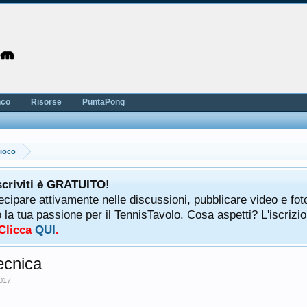
nco
Risorse
PuntaPong
Gioco
scriviti è GRATUITO!
tecipare attivamente nelle discussioni, pubblicare video e fot
a tua passione per il TennisTavolo. Cosa aspetti? L'iscrizio
 Clicca
QUI
.
tecnica
2017
.