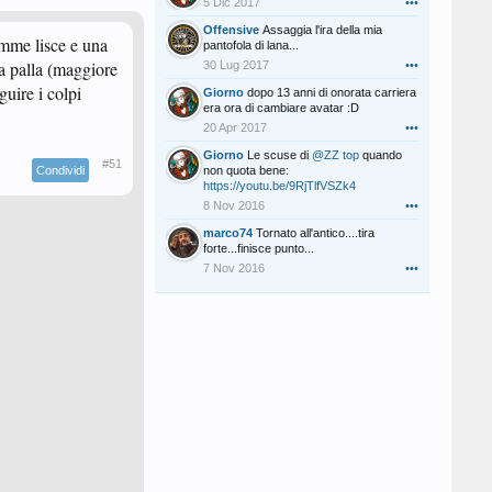
5 Dic 2017
•••
Offensive
Assaggia l'ira della mia
omme lisce e una
pantofola di lana...
lla palla (maggiore
30 Lug 2017
•••
uire i colpi
Giorno
dopo 13 anni di onorata carriera
era ora di cambiare avatar :D
20 Apr 2017
•••
Giorno
Le scuse di
@ZZ top
quando
#51
Condividi
non quota bene:
https://youtu.be/9RjTlfVSZk4
8 Nov 2016
•••
marco74
Tornato all'antico....tira
forte...finisce punto...
7 Nov 2016
•••