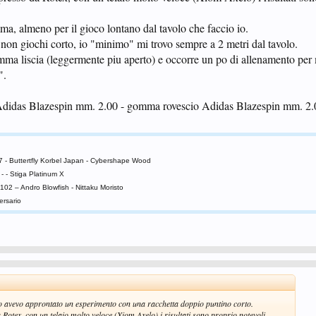
ma, almeno per il gioco lontano dal tavolo che faccio io.
on giochi corto, io "minimo" mi trovo sempre a 2 metri dal tavolo.
ma liscia (leggermente piu aperto) e occorre un po di allenamento pe
".
Adidas Blazespin mm. 2.00 - gomma rovescio Adidas Blazespin mm. 2.
SK7 - Buttertfly Korbel Japan - Cybershape Wood
- - Stiga Platinum X
 102 – Andro Blowfish - Nittaku Moristo
ersario
o avevo approntato un esperimento con una racchetta doppio puntino corto.
ex, con un telaio molto veloce (Xiom Axelo) i risultati sono proprio notevoli.