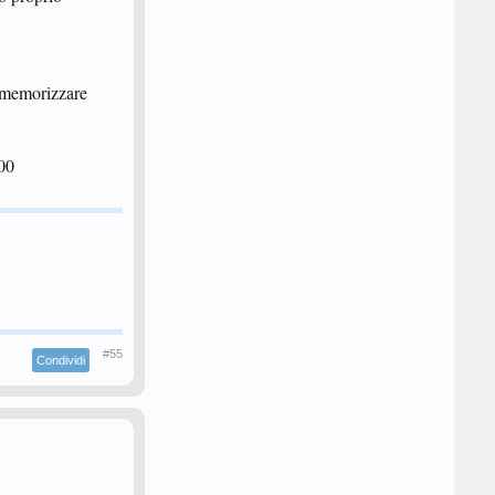
r memorizzare
00
#55
Condividi