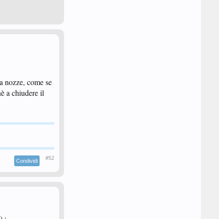
 a nozze, come se
nè a chiudere il
#52
Condividi
) :