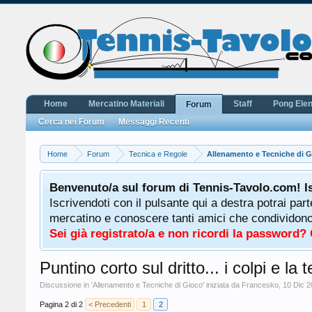
Home
Mercatino Materiali
Staff
Pong Ele
Forum
Cerca nei Forum
Messaggi Recenti
Home
Forum
Tecnica e Regole
Allenamento e Tecniche di 
Benvenuto/a sul forum di Tennis-Tavolo.com! I
Iscrivendoti con il pulsante qui a destra potrai par
mercatino e conoscere tanti amici che condividono l
Sei già registrato/a e non ricordi la password?
Puntino corto sul dritto... i colpi e la 
Discussione in '
Allenamento e Tecniche di Gioco
' iniziata da
Francesko
,
10 Dic 
Pagina 2 di 2
< Precedenti
1
2