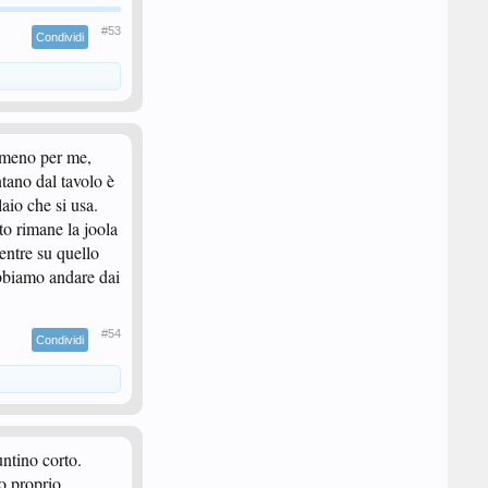
#53
Condividi
almeno per me,
ntano dal tavolo è
aio che si usa.
to rimane la joola
entre su quello
obbiamo andare dai
#54
Condividi
ntino corto.
o proprio