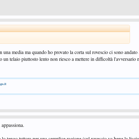
on una media ma quando ho provato la corta sul rovescio ci sono andato
 un telaio piuttosto lento non riesco a mettere in difficoltà l'avversario 
go.it
i appassiona.
e lo tengo tuttora per una semplice ragione (sul rovescio va bene la liscia