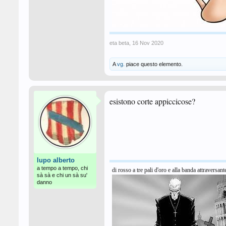
eta beta
,
16 Nov 2020
A
vg.
piace questo elemento.
esistono corte appiccicose?
lupo alberto
a tempo a tempo, chi
di rosso a tre pali d'oro e alla banda attraversant
sà sà e chi un sà su'
danno