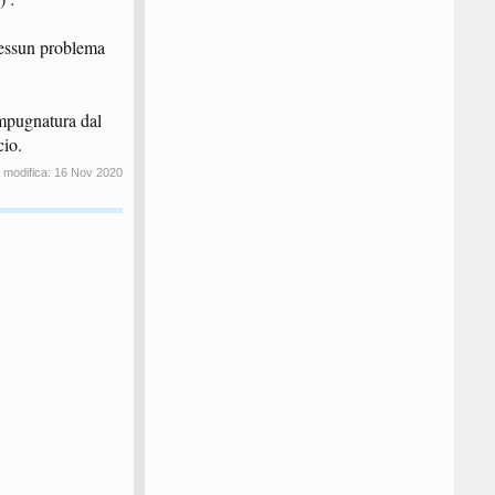
Nessun problema
impugnatura dal
cio.
 modifica:
16 Nov 2020