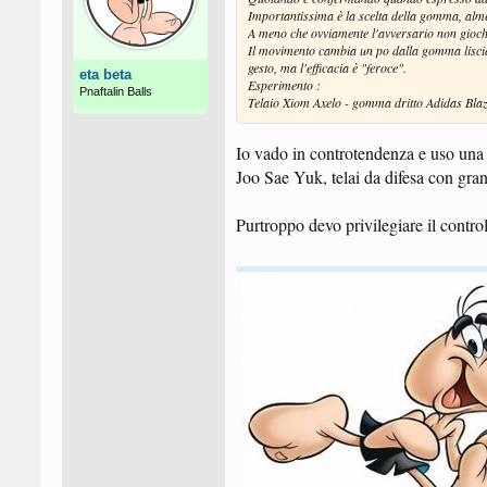
Importantissima è la scelta della gomma, almen
A meno che ovviamente l'avversario non giochi
Il movimento cambia un po dalla gomma liscia
gesto, ma l'efficacia è "feroce".
eta beta
Esperimento :
Pnaftalin Balls
Telaio Xiom Axelo - gomma dritto Adidas Bla
Io vado in controtendenza e uso una J
Joo Sae Yuk, telai da difesa con gran
Purtroppo devo privilegiare il control