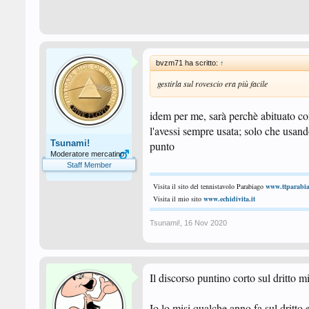
bvzm71 ha scritto:
↑
gestirla sul rovescio era più facile
idem per me, sarà perchè abituato c
l'avessi sempre usata; solo che usando
Tsunami!
punto
Moderatore mercatino
Staff Member
Visita il sito del tennistavolo Parabiago
www.ttparabia
Visita il mio sito
www.echidivita.it
Tsunami!
,
16 Nov 2020
Il discorso puntino corto sul dritto m
Io lo misi qualche anno fa sul dritto 