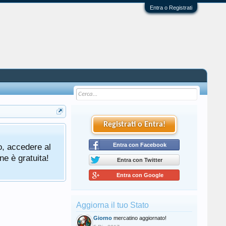
Entra o Registrati
Registrati o Entra!
o, accedere al
Entra con Facebook
ne è gratuita!
Entra con Twitter
Entra con Google
Aggiorna il tuo Stato
Giorno
mercatino aggiornato!