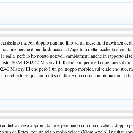
.
 scarsissimo ma con doppio puntino fino ad un mese fa. il movimento, 
ono a me perchè è più da sbracciata. L'apertura della racchetta idem, lo
 la palla. però io ho notato notevoli cambiamenti anche in rapporto al tel
risto, 802/40 802/40 Mistery III, Kokutaku, per me la migliore sul dirit
02/40 Mistery III che però è un po' troppo morbida sul telaio che suo, m
guardo chiedo se qualcuno mi sa indicare una corta con piuma dura ( d
o addietro avevo approntato un esperimento con una racchetta doppio pu
sso da Rotex, con un telaio molto veloce (Xiom Axelo) i risultati son