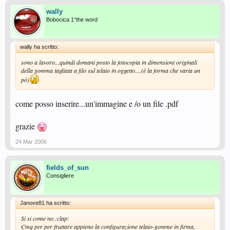
wally
Bobocica 1°the word
wally ha scritto:
sono a lavoro...quindi domani posto la fotocopia in dimensioni originali
della gomma tagliata a filo sul telaio in oggetto....(è la forma che varia un
pò)
come posso inserire...un'immagine e /o un file .pdf
grazie
24 Mar 2006
fields_of_sun
Consigliere
Janove81 ha scritto:
Si si come no.:clap:
Cmq per per fruttare appieno la configurazione telaio-gomme in firma,