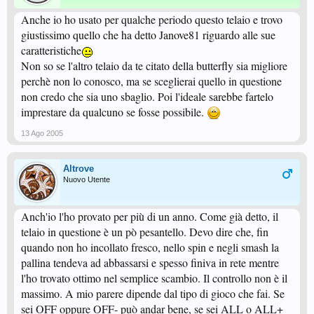
Anche io ho usato per qualche periodo questo telaio e trovo
giustissimo quello che ha detto Janove81 riguardo alle sue
caratteristiche
Non so se l'altro telaio da te citato della butterfly sia migliore
perchè non lo conosco, ma se sceglierai quello in questione
non credo che sia uno sbaglio. Poi l'ideale sarebbe fartelo
imprestare da qualcuno se fosse possibile.
13 Ago 2005
Altrove
Nuovo Utente
Anch'io l'ho provato per più di un anno. Come già detto, il
telaio in questione è un pò pesantello. Devo dire che, fin
quando non ho incollato fresco, nello spin e negli smash la
pallina tendeva ad abbassarsi e spesso finiva in rete mentre
l'ho trovato ottimo nel semplice scambio. Il controllo non è il
massimo. A mio parere dipende dal tipo di gioco che fai. Se
sei OFF oppure OFF- può andar bene, se sei ALL o ALL+