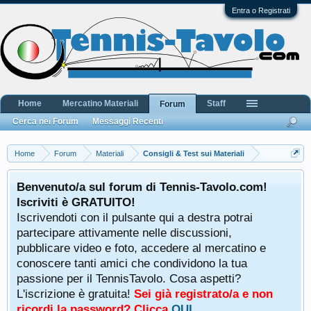
Entra o Registrati
Home
Mercatino Materiali
Staff
Forum
Cerca nei Forum
Messaggi Recenti
Home
Forum
Materiali
Consigli & Test sui Materiali
Benvenuto/a sul forum di Tennis-Tavolo.com!
Iscriviti è GRATUITO!
Iscrivendoti con il pulsante qui a destra potrai
partecipare attivamente nelle discussioni,
pubblicare video e foto, accedere al mercatino e
conoscere tanti amici che condividono la tua
passione per il TennisTavolo. Cosa aspetti?
L'iscrizione è gratuita!
Sei già registrato/a e non
ricordi la password? Clicca
QUI
.