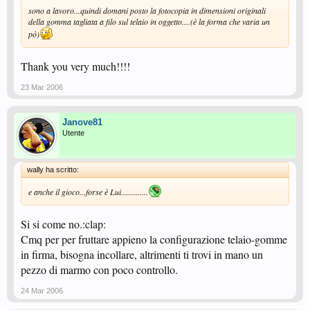
sono a lavoro...quindi domani posto la fotocopia in dimensioni originali
della gomma tagliata a filo sul telaio in oggetto....(è la forma che varia un
pò)
Thank you very much!!!!
23 Mar 2006
Janove81
Utente
wally ha scritto:
e anche il gioco...forse è Lui.............
Si si come no.:clap:
Cmq per per fruttare appieno la configurazione telaio-gomme
in firma, bisogna incollare, altrimenti ti trovi in mano un
pezzo di marmo con poco controllo.
24 Mar 2006