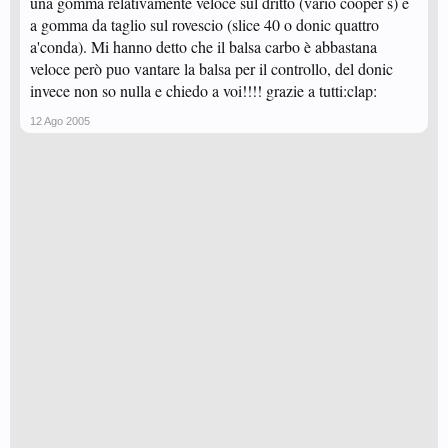
una gomma relativamente veloce sul dritto (vario cooper s) e
a gomma da taglio sul rovescio (slice 40 o donic quattro
a'conda). Mi hanno detto che il balsa carbo è abbastana
veloce però puo vantare la balsa per il controllo, del donic
invece non so nulla e chiedo a voi!!!! grazie a tutti:clap:
12 Ago 2005