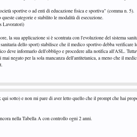
 a società sportive o ad enti di educazione fisica e sportiva" (comma n. 5).
ueste categorie e stabilito le modalità di esecuzione.
s Lavoratori)
re, la sua applicazione si è scontrata con l'evoluzione del sistema sanita
nitaria dello sport) stabilisce che il medico sportivo debba verificare l
dico deve informarlo dell'obbligo e procedere alla notifica all'ASL. Tuttavi
si mai negato per la sola mancanza dell'antitetanica, a meno che il medic
t.
 qui sotto) e non mi pare di aver letto quello che il prompt che hai pro
ancora nella Tabella A con controllo ogni 2 anni.