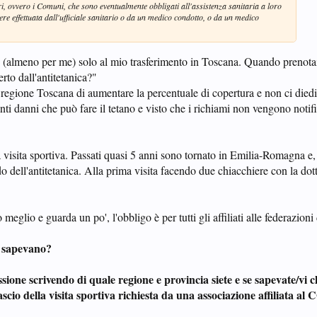
ori, ovvero i Comuni, che sono eventualmente obbligati all'assistenza sanitaria a loro
re effettuata dall'ufficiale sanitario o da un medico condotto, o da un medico
 (almeno per me) solo al mio trasferimento in Toscana. Quando prenotai 
rto dall'antitetanica?"
a regione Toscana di aumentare la percentuale di copertura e non ci died
nti danni che può fare il tetano e visto che i richiami non vengono notific
 visita sportiva. Passati quasi 5 anni sono tornato in Emilia-Romagna e,
o dell'antitetanica. Alla prima visita facendo due chiacchiere con la dot
meglio e guarda un po', l'obbligo è per tutti gli affiliati alle federazion
lo sapevano?
sione scrivendo di quale regione e provincia siete e se sapevate/vi 
ascio della visita sportiva richiesta da una associazione affiliata al