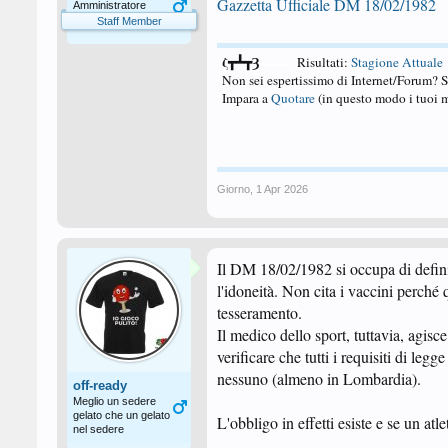
Gazzetta Ufficiale DM 18/02/1982
Amministratore
Staff Member
ζ┳┻┳Ȝ
====
Risultati:
Stagione Attuale
Non sei espertissimo di Internet/Forum? 
Impara a
Quotare
(in questo modo i tuoi m
Giorno
,
1 Apr 2026
Il DM 18/02/1982 si occupa di definir
l'idoneità. Non cita i vaccini perché
tesseramento.
Il medico dello sport, tuttavia, agis
verificare che tutti i requisiti di legg
nessuno (almeno in Lombardia).
off-ready
Meglio un sedere
gelato che un gelato
L'obbligo in effetti esiste e se un atl
nel sedere