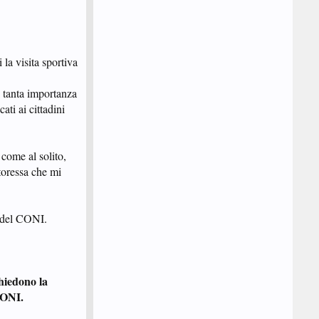
la visita sportiva
i tanta importanza
ati ai cittadini
 come al solito,
toressa che mi
i del CONI.
chiedono la
 CONI.