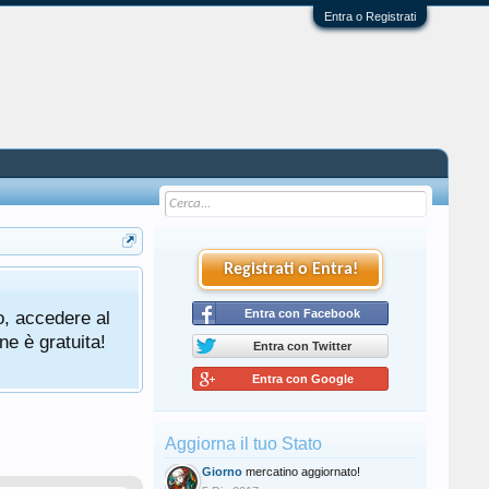
Entra o Registrati
Registrati o Entra!
o, accedere al
Entra con Facebook
ne è gratuita!
Entra con Twitter
Entra con Google
Aggiorna il tuo Stato
Giorno
mercatino aggiornato!