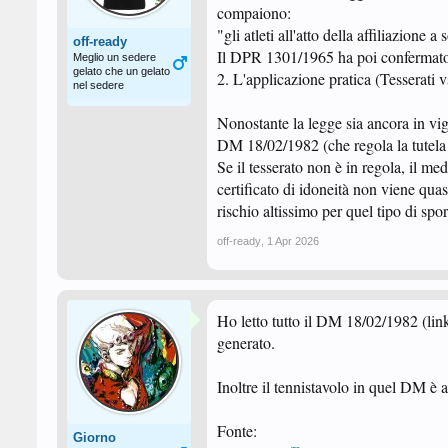
compaiono:
"gli atleti all'atto della affiliazione
off-ready
Il DPR 1301/1965 ha poi confermato q
Meglio un sedere
gelato che un gelato
2. L'applicazione pratica (Tesserati v
nel sedere
Nonostante la legge sia ancora in vigo
DM 18/02/1982 (che regola la tutela sa
Se il tesserato non è in regola, il me
certificato di idoneità non viene qua
rischio altissimo per quel tipo di spor
off-ready
,
1 Apr 2026
Ho letto tutto il DM 18/02/1982 (link
generato.
Inoltre il tennistavolo in quel DM è 
Fonte:
Giorno