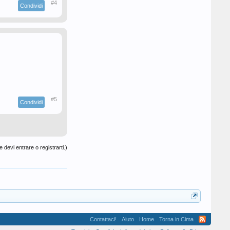
#4
Condividi
#5
Condividi
 devi entrare o registrarti.)
Contattaci!
Aiuto
Home
Torna in Cima