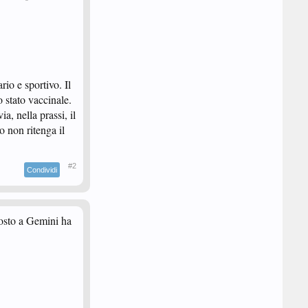
rio e sportivo. Il
o stato vaccinale.
a, nella prassi, il
o non ritenga il
#2
Condividi
posto a Gemini ha