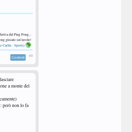
 deriva dal Ping Pong...
 Pong giocato sul tavolo!
e Carlin - Sports
)
#3
Condividi
lasciare
mpone a monte del
ricamente)
3: però non lo fa