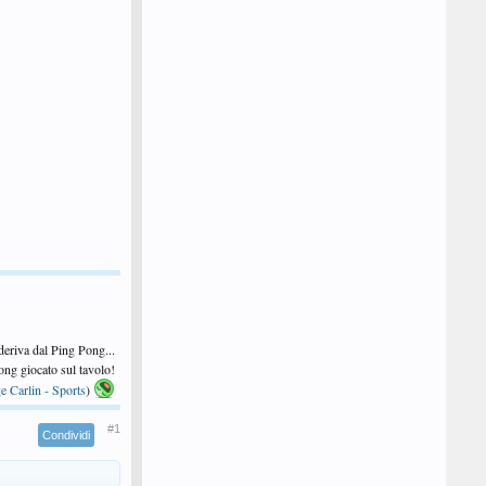
 deriva dal Ping Pong...
 Pong giocato sul tavolo!
e Carlin - Sports
)
#1
Condividi