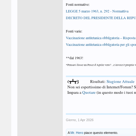
Fonti normative:
LEGGE 5 marzo 1963, n. 292 - Normattiva
DECRETO DEL PRESIDENTE DELLA REPUBBLIC
Fonti varie:
Vaccinazione antitetanica obbligatoria – Risposta 
Vaccinazione antitetanica obbligatoria per gli spo
**dal 1963!
*Pensavi fosse un Pesce d'Aprile vero? ...e invece è proprio 
ζ┳┻┳Ȝ
====
Risultati:
Stagione Attuale
Non sei espertissimo di Internet/Forum? 
Impara a
Quotare
(in questo modo i tuoi m
Giorno
,
1 Apr 2026
A
Mr. Hero
piace questo elemento.