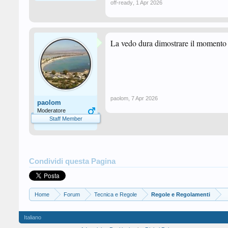
off-ready
,
1 Apr 2026
La vedo dura dimostrare il momento in 
paolom
,
7 Apr 2026
paolom
Moderatore
Staff Member
Condividi questa Pagina
Home
Forum
Tecnica e Regole
Regole e Regolamenti
Italiano