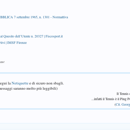
A 7 settembre 1965, n. 1301 - Normattiva
al Quesito dell’Utente n. 20327 | Fiscosport.it
rtivi | IMSF Firenze
vero!
Segui la
Netiquette
e di sicuro non sbagli.
essaggi saranno molto più leggibili)
Il Tennis
...infatti il Tennis è il Ping
(
Cit. Georg