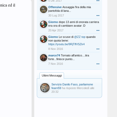
5 Dic 2017
•••
nica ed il
Offensive
Assaggia l'ira della mia
pantofola di lana...
30 Lug 2017
•••
Giorno
dopo 13 anni di onorata carriera
era ora di cambiare avatar :D
20 Apr 2017
•••
Giorno
Le scuse di
@ZZ top
quando
non quota bene:
https://youtu.be/9RjTlfVSZk4
8 Nov 2016
•••
marco74
Tornato all'antico....tira
forte...finisce punto...
7 Nov 2016
•••
Ultimi Messaggi
Servizio Danilo Faso, parliamone
fearn59
ha risposto
Mercoledì alle
20:32