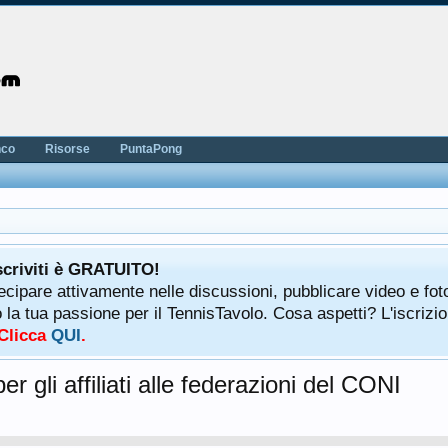
nco
Risorse
PuntaPong
scriviti è GRATUITO!
tecipare attivamente nelle discussioni, pubblicare video e fot
a tua passione per il TennisTavolo. Cosa aspetti? L'iscrizio
 Clicca
QUI
.
r gli affiliati alle federazioni del CONI