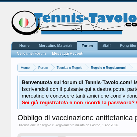
Home
Mercatino Materiali
Staff
Pong Ele
Forum
Cerca nei Forum
Messaggi Recenti
Home
Forum
Tecnica e Regole
Regole e Regolamenti
Benvenuto/a sul forum di Tennis-Tavolo.com! I
Iscrivendoti con il pulsante qui a destra potrai par
mercatino e conoscere tanti amici che condividono l
Sei già registrato/a e non ricordi la password?
Obbligo di vaccinazione antitetanica pe
Discussione in '
Regole e Regolamenti
' iniziata da
Giorno
,
1 Apr 2026
.