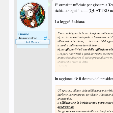
E' ormai** ufficiale per giocare a Te
richiamo ogni 4 anni (QUATTRO n
La legge* è chiara:
È resa obbligatoria la vaccinazione antitetani
Giorno
a) per le seguenti categorie di lavoratori dei du
Amministratore
allevatori di bestiame, ... , lavoratori del leg
Staff Member
a partire dalle nuove leve di lavoro;
b) per gli sportivi all'atto della affiliazione 
((c) per i nuovi nati, i quali dovranno essere 
anatossina difterica di cui la prima al terzo m
undicesimo mese di vita))
. (2) (3)
...
In aggiunta c'è il decreto del preside
Gli sportivi, all'atto della affiliazione o iscri
debbono presentare un certificato, rilasciato 
antitetanica.
L'affiliazione o la iscrizione non potrà essere
quadriennali
.
Per gli sportivi sono tenuti alle vaccinazioni e