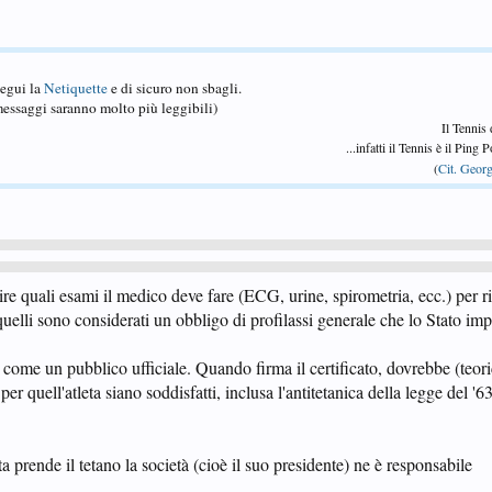
Segui la
Netiquette
e di sicuro non sbagli.
essaggi saranno molto più leggibili)
Il Tennis
...infatti il Tennis è il Ping
(
Cit. Georg
e quali esami il medico deve fare (ECG, urine, spirometria, ecc.) per ri
 quelli sono considerati un obbligo di profilassi generale che lo Stato i
ce come un pubblico ufficiale. Quando firma il certificato, dovrebbe (teo
e per quell'atleta siano soddisfatti, inclusa l'antitetanica della legge del '6
eta prende il tetano la società (cioè il suo presidente) ne è responsabile