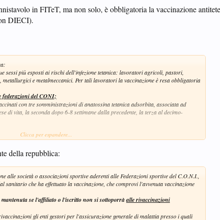
nnistavolo in FITeT, ma non solo, è obbligatoria la vaccinazione antitete
on DIECI).
ca:
e sessi più esposti ai rischi dell'infezione tetanica: lavoratori agricoli, pastori,
no, metallurgici e metalmeccanici. Per tali lavoratori la vaccinazione è resa obbligatoria
alle federazioni del CONI;
vaccinati con tre somministrazioni di anatossina tetanica adsorbita, associata ad
ese di vita, la seconda dopo 6-8 settimane dalla precedente, la terza al decimo-
Clicca per espandere...
nte della repubblica:
zione alle società o associazioni sportive aderenti alle Federazioni sportive del C.O.N.I.,
dal sanitario che ha effettuato la vaccinazione, che comprovi l'avvenuta vaccinazione
 mantenuta se l'affiliato o l'iscritto non si sottoporrà
alle rivaccinazioni
 rivaccinazioni gli enti gestori per l'assicurazione generale di malattia presso i quali