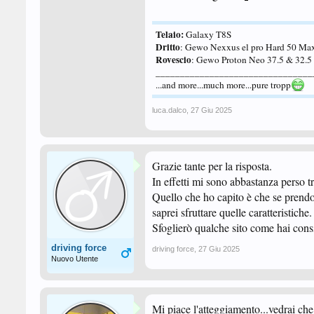
Telaio:
Galaxy T8S
Dritto
: Gewo Nexxus el pro Hard 50 Ma
Rovescio
: Gewo Proton Neo 37.5 & 32.
________________________________
...and more...much more...pure tropp
luca.dalco
,
27 Giu 2025
Grazie tante per la risposta.
In effetti mi sono abbastanza perso tra
Quello che ho capito è che se prendo
saprei sfruttare quelle caratteristiche.
Sfoglierò qualche sito come hai consi
driving force
driving force
,
27 Giu 2025
Nuovo Utente
Mi piace l'atteggiamento...vedrai ch