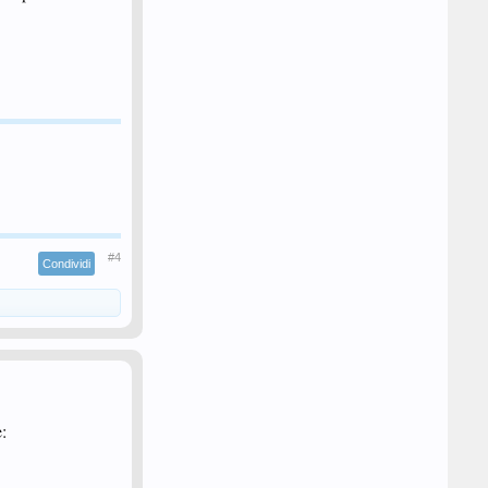
#4
Condividi
: