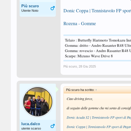
Più scuro
Donic Coppa | Tennistavolo FP spor
Utente Noto
Rozena - Gomme
Telaio : Butterfly Harimoto Tomokazu Inn
Gomma: dritto - Andro Rasanter R48 Ult
Gomma: rovescio - Andro Rasanter R48 
Scarpe: Mizuno Wave Drive 8
Più scuro
,
28 Giu 2025
Più scuro ha scritto:
↑
Ciao driving force,
di seguito delle gomme che mi sento di consigl
Donic Acuda S2 | Tennistavolo FP sport di P
luca.dalco
Donic Coppa | Tennistavolo FP sport di Pag
utente scarso