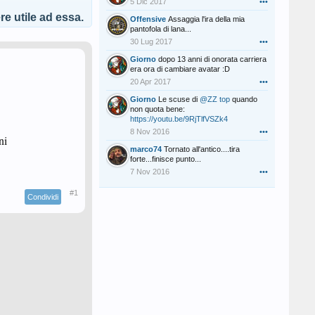
5 Dic 2017
•••
e utile ad essa.
Offensive
Assaggia l'ira della mia
pantofola di lana...
30 Lug 2017
•••
Giorno
dopo 13 anni di onorata carriera
era ora di cambiare avatar :D
20 Apr 2017
•••
Giorno
Le scuse di
@ZZ top
quando
non quota bene:
https://youtu.be/9RjTlfVSZk4
8 Nov 2016
•••
ni
marco74
Tornato all'antico....tira
forte...finisce punto...
7 Nov 2016
•••
#1
Condividi