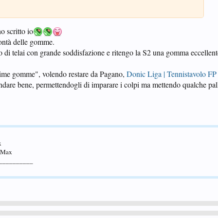
o scritto io
bontà delle gomme.
o di telai con grande soddisfazione e ritengo la S2 una gomma eccellent
prime gomme", volendo restare da Pagano,
Donic Liga | Tennistavolo FP
andare bene, permettendogli di imparare i colpi ma mettendo qualche pall
x
5 Max
__________