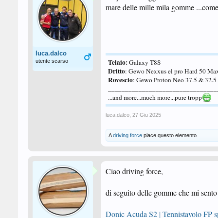
mare delle mille mila gomme ...come 
luca.dalco
Telaio:
utente scarso
Galaxy T8S
Dritto
: Gewo Nexxus el pro Hard 50 Ma
Rovescio
: Gewo Proton Neo 37.5 & 32.
________________________________
...and more...much more...pure tropp
luca.dalco
,
27 Giu 2025
A
driving force
piace questo elemento.
Ciao driving force,
di seguito delle gomme che mi sento d
Donic Acuda S2 | Tennistavolo FP s