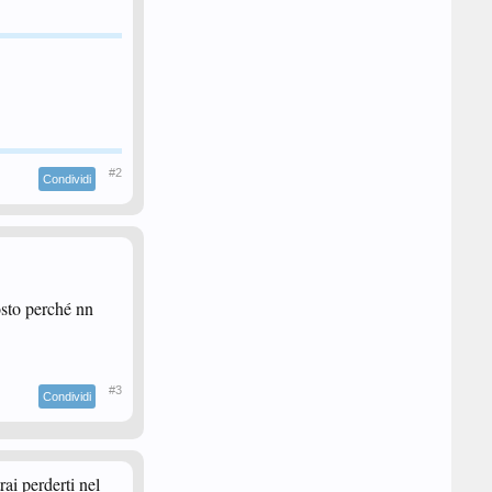
#2
Condividi
osto perché nn
#3
Condividi
ai perderti nel