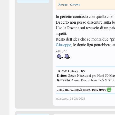
Rozena - Gomme
In perfetto contrasto con quello che h
Di certo non posso dissentire sulla 
Uso la Rozena sul rovescio di un pai
aspetti.
Resto dell'idea che se monta due "
Giuseppe
, le donic liga potrebbero 
campo.
Telaio:
Galaxy T8S
Dritto
: Gewo Nexxus el pro Hard 50 Ma
Rovescio
: Gewo Proton Neo 37.5 & 32.
________________________________
...and more...much more...pure tropp
luca.dalco
,
28 Giu 2025