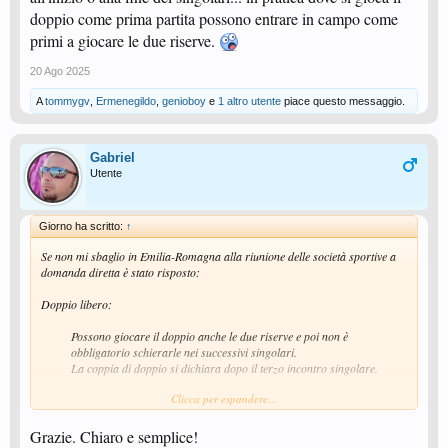
doppio come prima partita possono entrare in campo come
primi a giocare le due riserve.
20 Ago 2025
A
tommygv
,
Ermenegildo
,
genioboy
e
1 altro utente
piace questo messaggio.
Gabriel
Utente
Giorno ha scritto:
↑
Se non mi sbaglio in Emilia-Romagna alla riunione delle società sportive a
domanda diretta è stato risposto:
Doppio libero:
Possono giocare il doppio anche le due riserve e poi non è
obbligatorio schierarle nei successivi singolari.
La coppia di doppio si dichiara dopo il terzo incontro singolare.​
Clicca per espandere...
Uso riserve:
A - X (dichiarati a referto)
Grazie. Chiaro e semplice!
B - Y (dichiarati a referto)