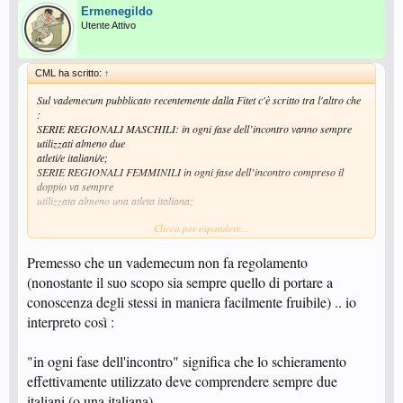
Ermenegildo
Utente Attivo
CML ha scritto:
↑
Sul vademecum pubblicato recentemente dalla Fitet c'è scritto tra l'altro che
:
SERIE REGIONALI MASCHILI: in ogni fase dell’incontro vanno sempre
utilizzati almeno due
atleti/e italiani/e;
SERIE REGIONALI FEMMINILI in ogni fase dell’incontro compreso il
doppio va sempre
utilizzata almeno una atleta italiana;
Clicca per espandere...
Per il maschile il fatto che non hanno scritto come per il femminile "
compreso il doppio " vuol dire che nel doppio maschile possono giocare
contemporaneamente due stranieri, oppure al massimo uno, oppure
Premesso che un vademecum non fa regolamento
nessuno perché in ogni fase ci devono essere due italiani ?
(nonostante il suo scopo sia sempre quello di portare a
conoscenza degli stessi in maniera facilmente fruibile) .. io
interpreto così :
"in ogni fase dell'incontro" significa che lo schieramento
effettivamente utilizzato deve comprendere sempre due
italiani (o una italiana).