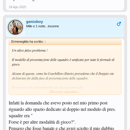
18 Ago 2025
genioboy
Mille e 1 notte...insonne
Ermenegildo ha scritto:
↑
Un altro falso problema !
Il modello di presentazione delle squadre è unificato per tutte le formule di
gioco.
Alcune di queste, come la Courbillon (Davis) prevedono che il Doppio sia
dichiarato fin dalla fase di presentazione delle squadre.
Fa sempre fede il regolamento di ciascuna formula!
Clicca per espandere...
Vedo troppe false certezze smentite in un baleno, queste non aiutano una
corretta informazione.
Infatti la domanda che avevo posto nel mio primo post
riguardo allo spazio dedicato al doppio nel modulo di pres.
Vedi l'allegato 67092
squadre era "
Forse è per altre modalità di gioco?".
Pensavo che fosse banale e che avrei sciolto il mio dubbio