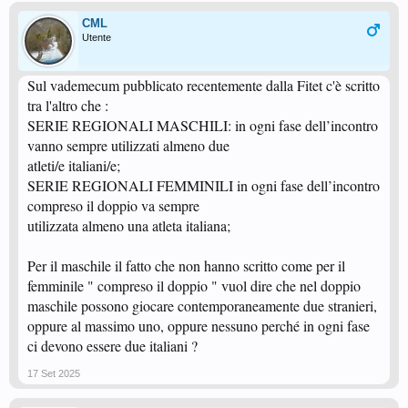
C - Y (dichiarati a referto o entra una sola riserva*)
CML
Utente
*significa che se una squadra ha 2 riserve a referto solo una può sostituire
uno dei titolari in uno degli incontri #4, #5 e #6.
Sul vademecum pubblicato recentemente dalla Fitet c'è scritto
Tutto questo penso che valga anche se il doppio si gioca all'inizio o alla fine
dei singolari... in pratica dove si gioca il doppio come prima partita possono
tra l'altro che :
entrare in campo come primi a giocare le due riserve.
SERIE REGIONALI MASCHILI: in ogni fase dell’incontro
vanno sempre utilizzati almeno due
atleti/e italiani/e;
SERIE REGIONALI FEMMINILI in ogni fase dell’incontro
compreso il doppio va sempre
utilizzata almeno una atleta italiana;
Per il maschile il fatto che non hanno scritto come per il
femminile " compreso il doppio " vuol dire che nel doppio
maschile possono giocare contemporaneamente due stranieri,
oppure al massimo uno, oppure nessuno perché in ogni fase
ci devono essere due italiani ?
17 Set 2025