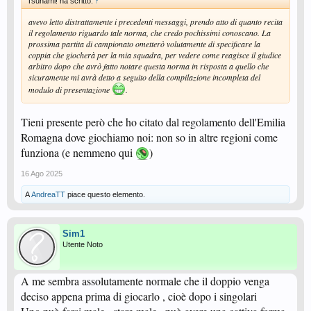
Tsunami! ha scritto:
↑
avevo letto distrattamente i precedenti messaggi, prendo atto di quanto recita
il regolamento riguardo tale norma, che credo pochissimi conoscano. La
prossima partita di campionato ometterò volutamente di specificare la
coppia che giocherà per la mia squadra, per vedere come reagisce il giudice
arbitro dopo che avrò fatto notare questa norma in risposta a quello che
sicuramente mi avrà detto a seguito della compilazione incompleta del
modulo di presentazione
.
Tieni presente però che ho citato dal regolamento dell'Emilia
Romagna dove giochiamo noi: non so in altre regioni come
funziona (e nemmeno qui
)
16 Ago 2025
A
AndreaTT
piace questo elemento.
Sim1
Utente Noto
A me sembra assolutamente normale che il doppio venga
deciso appena prima di giocarlo , cioè dopo i singolari