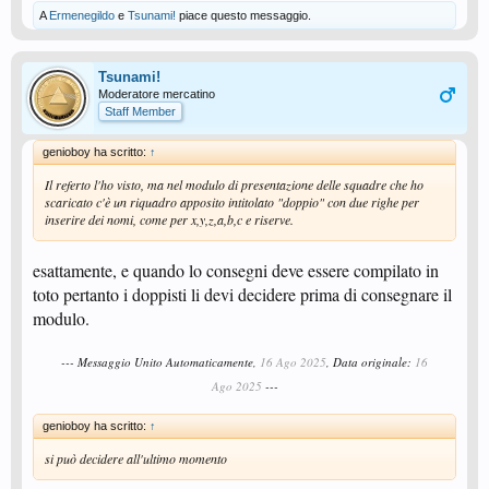
A
Ermenegildo
e
Tsunami!
piace questo messaggio.
Tsunami!
Moderatore mercatino
Staff Member
genioboy ha scritto:
↑
Il referto l'ho visto, ma nel modulo di presentazione delle squadre che ho
scaricato c'è un riquadro apposito intitolato "doppio" con due righe per
inserire dei nomi, come per x,y,z,a,b,c e riserve.
esattamente, e quando lo consegni deve essere compilato in
toto pertanto i doppisti li devi decidere prima di consegnare il
modulo.
--- Messaggio Unito Automaticamente,
16 Ago 2025
, Data originale:
16
Ago 2025
---
genioboy ha scritto:
↑
si può decidere all'ultimo momento