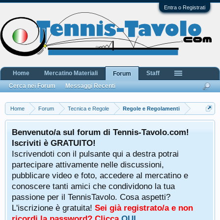
Entra o Registrati
Home
Mercatino Materiali
Staff
Forum
Cerca nei Forum
Messaggi Recenti
Home
Forum
Tecnica e Regole
Regole e Regolamenti
Benvenuto/a sul forum di Tennis-Tavolo.com!
Iscriviti è GRATUITO!
Iscrivendoti con il pulsante qui a destra potrai
partecipare attivamente nelle discussioni,
pubblicare video e foto, accedere al mercatino e
conoscere tanti amici che condividono la tua
passione per il TennisTavolo. Cosa aspetti?
L'iscrizione è gratuita!
Sei già registrato/a e non
ricordi la password? Clicca
QUI
.