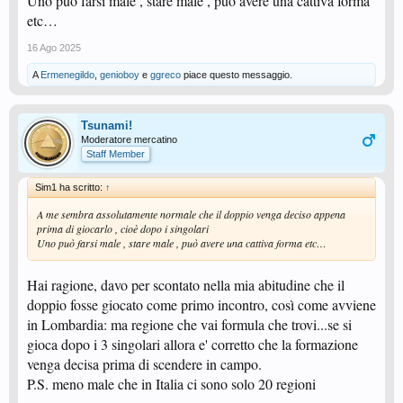
Uno può farsi male , stare male , può avere una cattiva forma
etc…
16 Ago 2025
A
Ermenegildo
,
genioboy
e
ggreco
piace questo messaggio.
Tsunami!
Moderatore mercatino
Staff Member
Sim1 ha scritto:
↑
A me sembra assolutamente normale che il doppio venga deciso appena
prima di giocarlo , cioè dopo i singolari
Uno può farsi male , stare male , può avere una cattiva forma etc…
Hai ragione, davo per scontato nella mia abitudine che il
doppio fosse giocato come primo incontro, così come avviene
in Lombardia: ma regione che vai formula che trovi...se si
gioca dopo i 3 singolari allora e' corretto che la formazione
venga decisa prima di scendere in campo.
P.S. meno male che in Italia ci sono solo 20 regioni