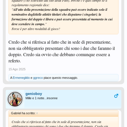
squadre (l'ho scaricato dal sito della Fitet). Perchè c'è quel campo se il
regolamento regionale dice:
"
All’atto della presentazione della squadra può essere indicato solo il
nominativo degli/delle atleti/e titolari che disputano i singolari; la
formazione del doppio è libera e può essere presentata al momento in cui
deve scendere in campo.
"
Forse è per altre modalità di gioco?
Credo che si riferisca al fatto che in sede di presentazione,
non sia obbligatorio presentare chi sono i due che faranno il
doppio. Credo sia ovvio che debbano comunque essere a
referto.
15 Ago 2025
A
Ermenegildo
e
ggreco
piace questo messaggio.
genioboy
Mille e 1 notte...insonne
Gabriel ha scritto:
↑
Credo che si riferisca al fatto che in sede di presentazione, non sia
obbligatorio presentare chi sono i due che faranno il doppio. Credo sia