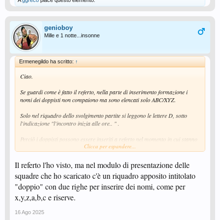
genioboy
Mille e 1 notte...insonne
Ermenegildo ha scritto:
↑
Ciao.
Se guardi come è fatto il referto, nella parte di inserimento formazione i
nomi dei doppisti non compaiono ma sono elencati solo ABC/XYZ.
Solo nel riquadro dello svolgimento partite si leggono le lettere D, sotto
l'indicazione "l'incontro inizia alle ore.. " .
Perciò i doppisti possono essere inseriti a referto nel momento in cui stanno
Clicca per espandere...
per scendere in campo (come recita il reg.)
Il referto l'ho visto, ma nel modulo di presentazione delle
squadre che ho scaricato c'è un riquadro apposito intitolato
"doppio" con due righe per inserire dei nomi, come per
x,y,z,a,b,c e riserve.
16 Ago 2025