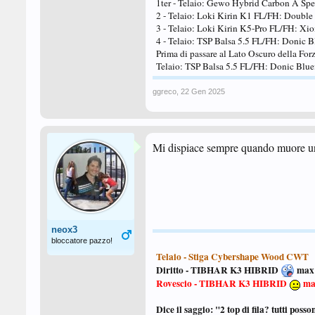
1ter - Telaio: Gewo Hybrid Carbon A Sp
2 - Telaio: Loki Kirin K1 FL/FH: Double
3 - Telaio: Loki Kirin K5-Pro FL/FH: X
4 - Telaio: TSP Balsa 5.5 FL/FH: Donic B
Prima di passare al Lato Oscuro della For
Telaio: TSP Balsa 5.5 FL/FH: Donic Blu
ggreco
,
22 Gen 2025
Mi dispiace sempre quando muore un c
neox3
bloccatore pazzo!
Telaio - Stiga
Cybershape Wood CWT
Diritto - TIBHAR K3 HIBRID
max
Rovescio - TIBHAR K3 HIBRID
ma
Dice il saggio: "2 top di fila? tutti posso