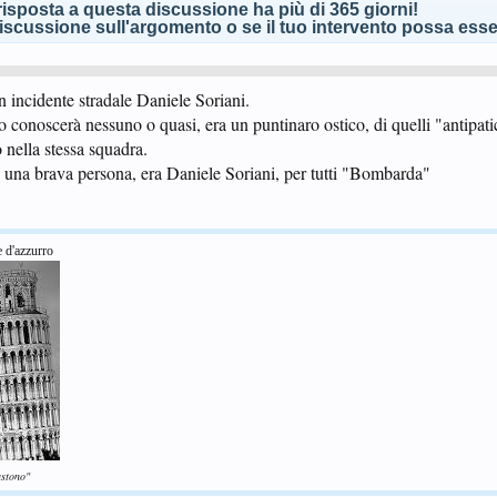
isposta a questa discussione ha più di 365 giorni!
scussione sull'argomento o se il tuo intervento possa esser
n incidente stradale Daniele Soriani.
o conoscerà nessuno o quasi, era un puntinaro ostico, di quelli "antipatic
o nella stessa squadra.
 una brava persona, era Daniele Soriani, per tutti "Bombarda"
e d'azzurro
astono"