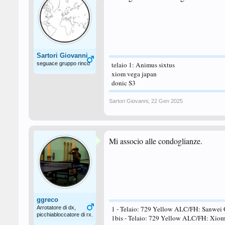
Sartori Giovanni
seguace gruppo rinco
telaio 1: Animus sixtus
xiom vega japan
donic S3
Sartori Giovanni
,
22 Gen 2025
Mi associo alle condoglianze.
ggreco
Arrotatore di dx,
1 - Telaio: 729 Yellow ALC/FH: Sanwei 
picchiabloccatore di rx.
1bis - Telaio: 729 Yellow ALC/FH: Xiom 