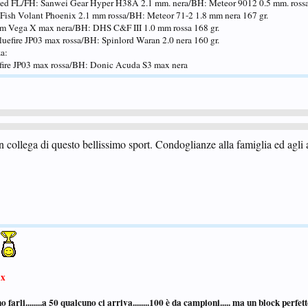
eed FL/FH: Sanwei Gear Hyper H38A 2.1 mm. nera/BH: Meteor 9012 0.5 mm. rossa
 Fish Volant Phoenix 2.1 mm rossa/BH: Meteor 71-2 1.8 mm nera 167 gr.
iom Vega X max nera/BH: DHS C&F III 1.0 mm rossa 168 gr.
luefire JP03 max rossa/BH: Spinlord Waran 2.0 nera 160 gr.
za:
efire JP03 max rossa/BH: Donic Acuda S3 max nera
ollega di questo bellissimo sport. Condoglianze alla famiglia ed agli 
x
no farli........a 50 qualcuno ci arriva........100 è da campioni..... ma un block perfe