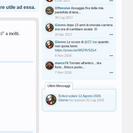
5 Dic 2017
•••
e utile ad essa.
Offensive
Assaggia l'ira della mia
pantofola di lana...
30 Lug 2017
•••
Giorno
dopo 13 anni di onorata carriera
era ora di cambiare avatar :D
i" a molti.
20 Apr 2017
•••
Giorno
Le scuse di
@ZZ top
quando
non quota bene:
https://youtu.be/9RjTlfVSZk4
8 Nov 2016
•••
marco74
Tornato all'antico....tira
forte...finisce punto...
7 Nov 2016
•••
Ultimi Messaggi
Eclissi solare 12 Agosto 2026
Giorno
ha risposto
31 Lug 2026