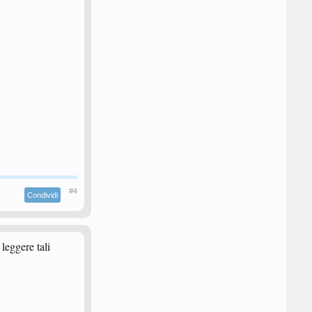
#4
Condividi
leggere tali