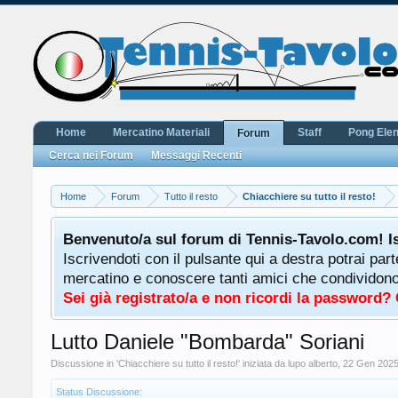
Home
Mercatino Materiali
Staff
Pong Ele
Forum
Cerca nei Forum
Messaggi Recenti
Home
Forum
Tutto il resto
Chiacchiere su tutto il resto!
Benvenuto/a sul forum di Tennis-Tavolo.com! I
Iscrivendoti con il pulsante qui a destra potrai par
mercatino e conoscere tanti amici che condividono l
Sei già registrato/a e non ricordi la password?
Lutto Daniele "Bombarda" Soriani
Discussione in '
Chiacchiere su tutto il resto!
' iniziata da
lupo alberto
,
22 Gen 202
Status Discussione: