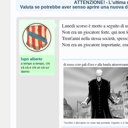
ATTENZIONE! - L'ultima r
Valuta se potrebbe aver senso aprire una nuova di
Lunedi scorso è morto a seguito di u
Non era un giocatore forte, qui non l
Trent'anni nella stessa società, spess
Non era un giocatore importante, era
lupo alberto
a tempo a tempo, chi
di rosso a tre pali d'oro e alla banda attraversant
sà sà e chi un sà su'
danno
"vecchio e decrepito io sono ma portami rispetto o ti b