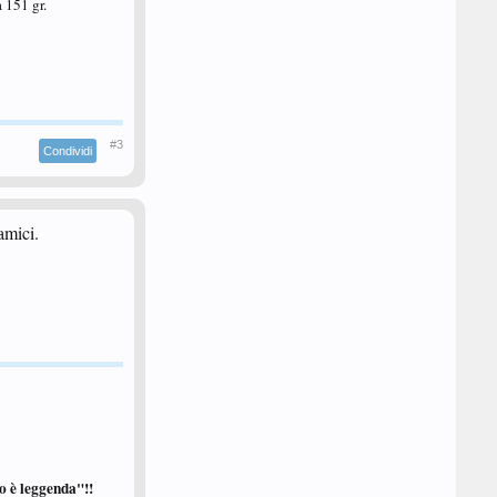
 151 gr.
#3
Condividi
amici.
tto è leggenda"!!