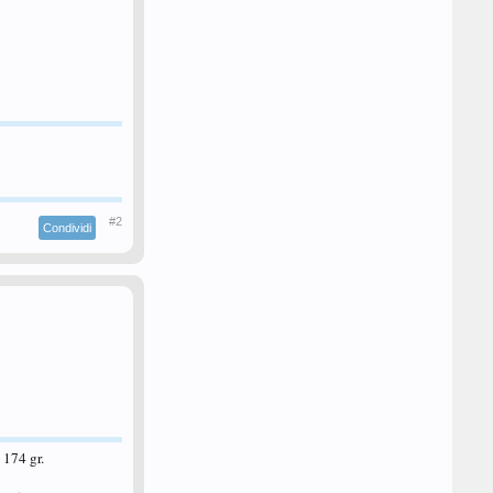
#2
Condividi
174 gr.