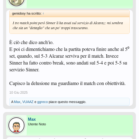
genioboy ha scritto:
↑
I tre match point però Sinner li ha avuti sul servizio di Alcaraz: mi sembra
che sia un "dettaglio" che un po' troppi trascurano.
È ciò che dico anch'io.
E poi ci dimentichiamo che la partita poteva finire anche al 5⁰
set, quando, sul 5-3 Alcaraz serviva per il match. Invece
Sinner ha fatto contro break, sono andati sul 5-4 e poi 5-5 su
servizio Sinner.
Capisco la delusione ma guardiamo il match con obiettività.
10 Giu 2025
A
Max
,
VUAAZ
e
ggreco
piace questo messaggio.
Max
Utente Noto