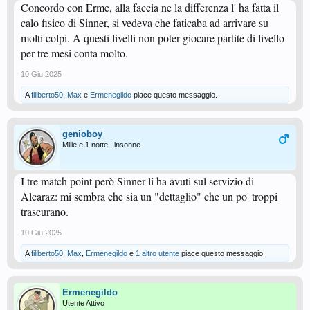
Concordo con Erme, alla faccia ne la differenza l' ha fatta il
calo fisico di Sinner, si vedeva che faticaba ad arrivare su
molti colpi. A questi livelli non poter giocare partite di livello
per tre mesi conta molto.
10 Giu 2025
A
filiberto50
,
Max
e
Ermenegildo
piace questo messaggio.
genioboy
Mille e 1 notte...insonne
I tre match point però Sinner li ha avuti sul servizio di
Alcaraz: mi sembra che sia un "dettaglio" che un po' troppi
trascurano.
10 Giu 2025
A
filiberto50
,
Max
,
Ermenegildo
e
1 altro utente
piace questo messaggio.
Ermenegildo
Utente Attivo