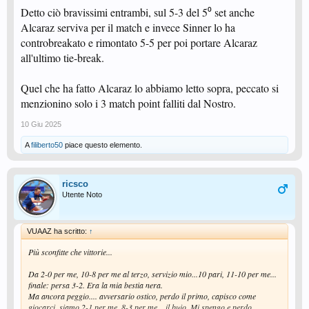
Detto ciò bravissimi entrambi, sul 5-3 del 5⁰ set anche
Alcaraz serviva per il match e invece Sinner lo ha
controbreakato e rimontato 5-5 per poi portare Alcaraz
all'ultimo tie-break.
Quel che ha fatto Alcaraz lo abbiamo letto sopra, peccato si
menzionino solo i 3 match point falliti dal Nostro.
10 Giu 2025
A
filiberto50
piace questo elemento.
ricsco
Utente Noto
VUAAZ ha scritto:
↑
Più sconfitte che vittorie...
Da 2-0 per me, 10-8 per me al terzo, servizio mio...10 pari, 11-10 per me...
finale: persa 3-2. Era la mia bestia nera.
Ma ancora peggio.... avversario ostico, perdo il primo, capisco come
giocarci, siamo 2-1 per me, 8-3 per me....il buio. Mi spengo e perdo.