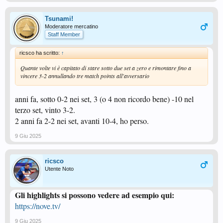
Tsunami!
Moderatore mercatino
Staff Member
ricsco ha scritto:
↑
Quante volte vi è capitato di stare sotto due set a zero e rimontare fino a
vincere 3-2 annullando tre match points all'avversario
anni fa, sotto 0-2 nei set, 3 (o 4 non ricordo bene) -10 nel
terzo set, vinto 3-2.
2 anni fa 2-2 nei set, avanti 10-4, ho perso.
9 Giu 2025
ricsco
Utente Noto
Gli highlights si possono vedere ad esempio qui:
https://nove.tv/
9 Giu 2025