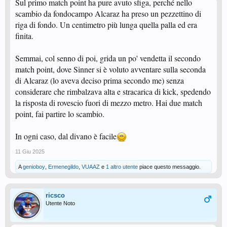
Sul primo match point ha pure avuto sfiga, perché nello
scambio da fondocampo Alcaraz ha preso un pezzettino di
riga di fondo. Un centimetro più lunga quella palla ed era
finita.
Semmai, col senno di poi, grida un po' vendetta il secondo
match point, dove Sinner si è voluto avventare sulla seconda
di Alcaraz (lo aveva deciso prima secondo me) senza
considerare che rimbalzava alta e stracarica di kick, spedendo
la risposta di rovescio fuori di mezzo metro. Hai due match
point, fai partire lo scambio.
In ogni caso, dal divano è facile
11 Giu 2025
A
genioboy
,
Ermenegildo
,
VUAAZ
e
1 altro utente
piace questo messaggio.
ricsco
Utente Noto