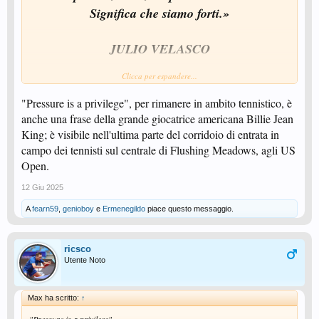
Significa che siamo forti.»
JULIO VELASCO
(Frase troppo bella dell'allenatore di Volley pluridecorato da non essere
Clicca per espandere...
messa in evidenza in questa discussione, perché c'entra, eccome se
c'entra...)
"Pressure is a privilege", per rimanere in ambito tennistico, è
anche una frase della grande giocatrice americana Billie Jean
King; è visibile nell'ultima parte del corridoio di entrata in
campo dei tennisti sul centrale di Flushing Meadows, agli US
Open.
12 Giu 2025
A
fearn59
,
genioboy
e
Ermenegildo
piace questo messaggio.
ricsco
Utente Noto
Max ha scritto:
↑
"Pressure is a privilege"