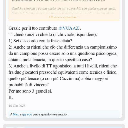
Qualche rimonta c'è stata anche, un po' a specchio con quella appena citata.
Sotto 2-1, 8-3 nel quarto, un timeout provvidenziale e me la sono portata a
Clicca per espandere...
casa. Ma in genere sono di più quelle perse ....
Ai 21 poi...era fisso.
Grazie per il tuo contributo
@VUAAZ
.
17-13 per me... cambio al 18-17 per me, finale 21-19 per il mio avversario
Ti chiedo anzi vi chiedo (a chi vuole rispondere):
1) Sei d'accordo con la frase citata?
2) Anche tu ritieni che ciò che differenzia un campionissimo
da un campione possa essere solo una questione psicologica,
chiamiamola tenacia, in questo specifico caso?
3) Anche a livello di TT agonistico, a tutti i livelli, ritieni che
fra due giocatori pressoché equivalenti come tecnica e fisico,
quello più tenace (o con più Cazzimma) abbia maggiori
probabilità di vincere?
Per me sono 3 grandi si.
R.
10 Giu 2025
A
Max
e
ggreco
piace questo messaggio.