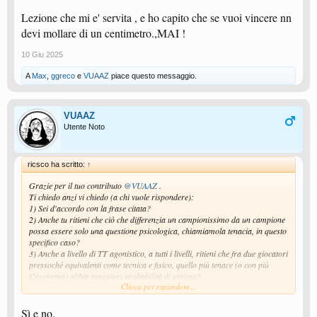
Lezione che mi e' servita , e ho capito che se vuoi vincere nn
devi mollare di un centimetro.,MAI !
10 Giu 2025
A
Max
,
ggreco
e
VUAAZ
piace questo messaggio.
VUAAZ
Utente Noto
ricsco ha scritto:
↑
Grazie per il tuo contributo
@VUAAZ
.
Ti chiedo anzi vi chiedo (a chi vuole rispondere):
1) Sei d'accordo con la frase citata?
2) Anche tu ritieni che ciò che differenzia un campionissimo da un campione
possa essere solo una questione psicologica, chiamiamola tenacia, in questo
specifico caso?
3) Anche a livello di TT agonistico, a tutti i livelli, ritieni che fra due giocatori
pressoché equivalenti come tecnica e fisico, quello più tenace (o con più
Cazzimma) abbia maggiori probabilità di vincere?
Clicca per espandere...
Per me sono 3 grandi si.
R.
Sì e no.