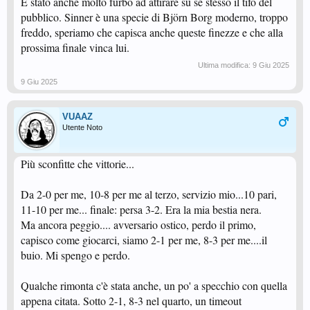
È stato anche molto furbo ad attirare su se stesso il tifo del
pubblico. Sinner è una specie di Björn Borg moderno, troppo
freddo, speriamo che capisca anche queste finezze e che alla
prossima finale vinca lui.
Ultima modifica:
9 Giu 2025
9 Giu 2025
VUAAZ
Utente Noto
Più sconfitte che vittorie...
Da 2-0 per me, 10-8 per me al terzo, servizio mio...10 pari,
11-10 per me... finale: persa 3-2. Era la mia bestia nera.
Ma ancora peggio.... avversario ostico, perdo il primo,
capisco come giocarci, siamo 2-1 per me, 8-3 per me....il
buio. Mi spengo e perdo.
Qualche rimonta c'è stata anche, un po' a specchio con quella
appena citata. Sotto 2-1, 8-3 nel quarto, un timeout