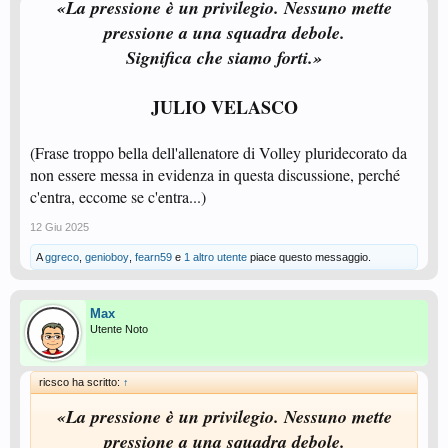
«La pressione è un privilegio. Nessuno mette
pressione a una squadra debole.
Significa che siamo forti.»
JULIO VELASCO
(Frase troppo bella dell'allenatore di Volley pluridecorato da
non essere messa in evidenza in questa discussione, perché
c'entra, eccome se c'entra...)
12 Giu 2025
A
ggreco
,
genioboy
,
fearn59
e
1 altro utente
piace questo messaggio.
Max
Utente Noto
ricsco ha scritto:
↑
«La pressione è un privilegio. Nessuno mette
pressione a una squadra debole.