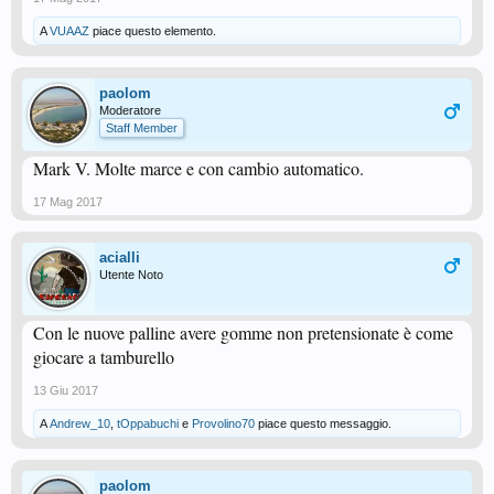
A
VUAAZ
piace questo elemento.
paolom
Moderatore
Staff Member
Mark V. Molte marce e con cambio automatico.
17 Mag 2017
acialli
Utente Noto
Con le nuove palline avere gomme non pretensionate è come
giocare a tamburello
13 Giu 2017
A
Andrew_10
,
tOppabuchi
e
Provolino70
piace questo messaggio.
paolom