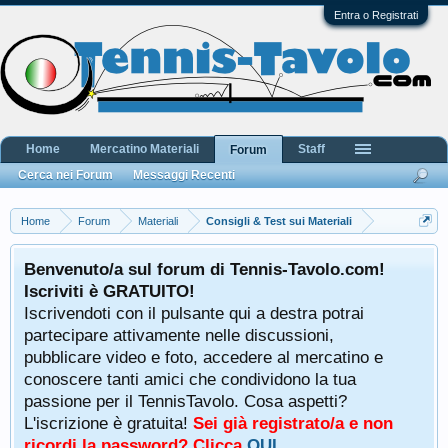
Entra o Registrati
Home
Mercatino Materiali
Staff
Forum
Cerca nei Forum
Messaggi Recenti
Home
Forum
Materiali
Consigli & Test sui Materiali
Benvenuto/a sul forum di Tennis-Tavolo.com!
Iscriviti è GRATUITO!
Iscrivendoti con il pulsante qui a destra potrai
partecipare attivamente nelle discussioni,
pubblicare video e foto, accedere al mercatino e
conoscere tanti amici che condividono la tua
passione per il TennisTavolo. Cosa aspetti?
L'iscrizione è gratuita!
Sei già registrato/a e non
ricordi la password? Clicca
QUI
.