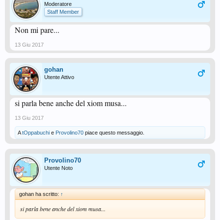
Moderatore
Staff Member
Non mi pare...
13 Giu 2017
gohan
Utente Attivo
si parla bene anche del xiom musa...
13 Giu 2017
A
tOppabuchi
e
Provolino70
piace questo messaggio.
Provolino70
Utente Noto
gohan ha scritto:
↑
si parla bene anche del xiom musa...