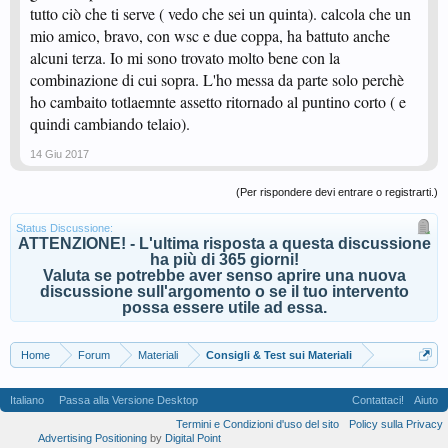
tutto ciò che ti serve ( vedo che sei un quinta). calcola che un
mio amico, bravo, con wsc e due coppa, ha battuto anche
alcuni terza. Io mi sono trovato molto bene con la
combinazione di cui sopra. L'ho messa da parte solo perchè
ho cambaito totlaemnte assetto ritornado al puntino corto ( e
quindi cambiando telaio).
14 Giu 2017
(Per rispondere devi entrare o registrarti.)
Status Discussione:
ATTENZIONE! - L'ultima risposta a questa discussione
ha più di 365 giorni!
Valuta se potrebbe aver senso aprire una nuova
discussione sull'argomento o se il tuo intervento
possa essere utile ad essa.
Home
Forum
Materiali
Consigli & Test sui Materiali
Italiano
Passa alla Versione Desktop
Contattaci!
Aiuto
Termini e Condizioni d'uso del sito
Policy sulla Privacy
Advertising Positioning
by
Digital Point