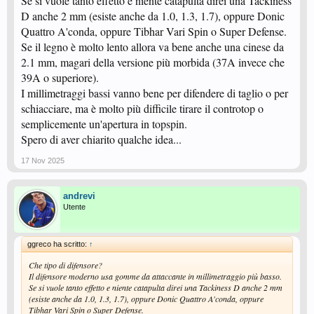
Se si vuole tanto effetto e niente catapulta direi una Tackiness
D anche 2 mm (esiste anche da 1.0, 1.3, 1.7), oppure Donic
Quattro A'conda, oppure Tibhar Vari Spin o Super Defense.
Se il legno è molto lento allora va bene anche una cinese da
2.1 mm, magari della versione più morbida (37A invece che
39A o superiore).
I millimetraggi bassi vanno bene per difendere di taglio o per
schiacciare, ma è molto più difficile tirare il controtop o
semplicemente un'apertura in topspin.
Spero di aver chiarito qualche idea...
17 Nov 2025
andrevi
Utente
ggreco ha scritto:
↑
Che tipo di difensore?
Il difensore moderno usa gomme da attaccante in millimetraggio più basso.
Se si vuole tanto effetto e niente catapulta direi una Tackiness D anche 2 mm
(esiste anche da 1.0, 1.3, 1.7), oppure Donic Quattro A'conda, oppure
Tibhar Vari Spin o Super Defense.