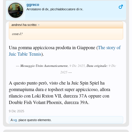
ggreco
Arrotatore di dx, picchiabloccatore di rx.
andrevi ha scritto:
↑
cosa è?
Una gomma appiccicosa prodotta in Giappone (
The story of
Juic Table Tennis
).
--- Messaggio Unito Automaticamente,
9 Dic 2025
, Data originale:
9 Dic
2025
---
A questo punto però, visto che la Juic Spin Spiel ha
gommapiuma dura e topsheet super appiccicoso, allora
rilancio con Loki Rxton VII, durezza 37A oppure con
Double Fish Volant Phoenix, durezza 39A.
9 Dic 2025
A
vg.
piace questo elemento.