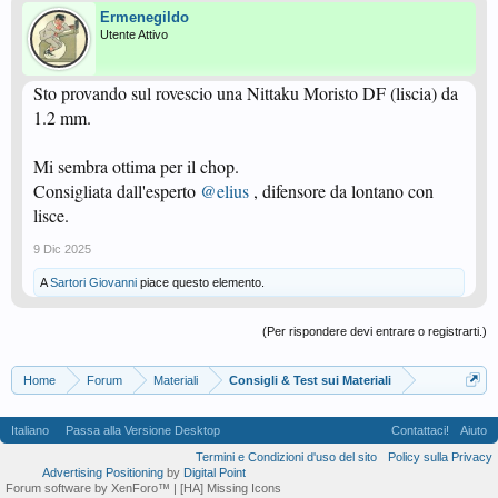
Ermenegildo
Utente Attivo
Sto provando sul rovescio una Nittaku Moristo DF (liscia) da
1.2 mm.
Mi sembra ottima per il chop.
Consigliata dall'esperto
@elius
, difensore da lontano con
lisce.
9 Dic 2025
A
Sartori Giovanni
piace questo elemento.
(Per rispondere devi entrare o registrarti.)
Home
Forum
Materiali
Consigli & Test sui Materiali
Italiano
Passa alla Versione Desktop
Contattaci!
Aiuto
Termini e Condizioni d'uso del sito
Policy sulla Privacy
Advertising Positioning
by
Digital Point
Forum software by XenForo™
| [HA] Missing Icons