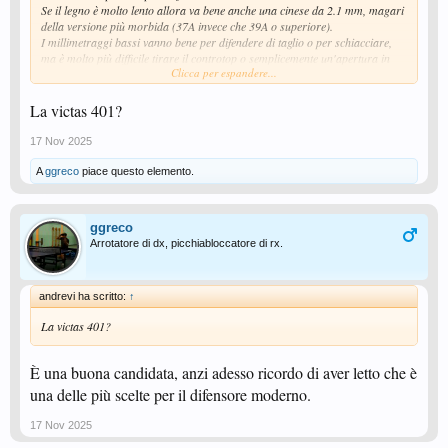
Se il legno è molto lento allora va bene anche una cinese da 2.1 mm, magari
della versione più morbida (37A invece che 39A o superiore).
I millimetraggi bassi vanno bene per difendere di taglio o per schiacciare,
ma è molto più difficile tirare il controtop o semplicemente un'apertura in
Clicca per espandere...
topspin.
Spero di aver chiarito qualche idea...
La victas 401?
17 Nov 2025
A
ggreco
piace questo elemento.
ggreco
Arrotatore di dx, picchiabloccatore di rx.
andrevi ha scritto:
↑
La victas 401?
È una buona candidata, anzi adesso ricordo di aver letto che è
una delle più scelte per il difensore moderno.
17 Nov 2025