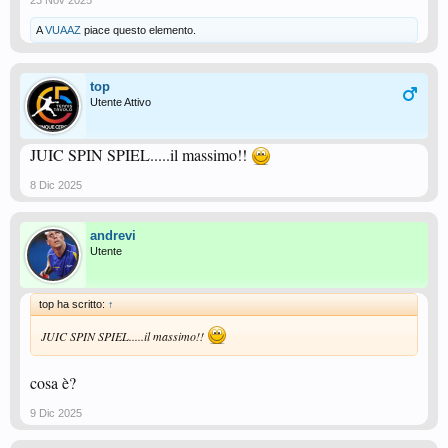
23 Nov 2025
A
VUAAZ
piace questo elemento.
top
Utente Attivo
JUIC SPIN SPIEL.....il massimo!!
8 Dic 2025
andrevi
Utente
top ha scritto:
↑
JUIC SPIN SPIEL.....il massimo!!
cosa è?
9 Dic 2025