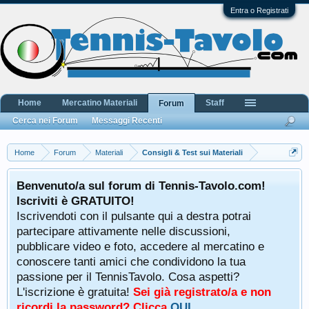
Entra o Registrati
Home
Mercatino Materiali
Staff
Forum
Cerca nei Forum
Messaggi Recenti
Home
Forum
Materiali
Consigli & Test sui Materiali
Benvenuto/a sul forum di Tennis-Tavolo.com!
Iscriviti è GRATUITO!
Iscrivendoti con il pulsante qui a destra potrai
partecipare attivamente nelle discussioni,
pubblicare video e foto, accedere al mercatino e
conoscere tanti amici che condividono la tua
passione per il TennisTavolo. Cosa aspetti?
L'iscrizione è gratuita!
Sei già registrato/a e non
ricordi la password? Clicca
QUI
.