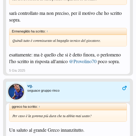
sarà controllato ma non preciso, per il motivo che ho scritto
sopra.
Ermenegildo ha scritto:
↑
Quindi tutto è commisurato al bagaglio tecnico del giocatore.
esattamente: ma è quello che si è detto finora, o perlomeno
l'ho scritto in risposta all'amico
@Provolino70
poco sopra.
5 Giu 2025
vg.
seguace gruppo rinco
ggreco ha scritto:
↑
Per caso è la gomma più dura che tu abbia mai usato?
Un saluto al grande Greco innanzitutto.