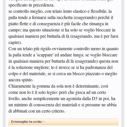
specificato in precedenza.
se controllo meglio, con telaio lento elastico e flessibile, la
palla tende a fermarsi sulla racchetta (esagerando) perchè il
piatto flette e di conseguenza è più facile che rimanga in
campo; ma questo situazione si ha solo se voglio bloccare in
qualsiasi maniera per buttarla di là (esagerando, ma è per farsi
capire).
Con un telaio più rigido ovviamente controllo meno in quanto
la palla tende a 'scappare' ed andare lunga: se voglio bloccare
in qualsiasi maniera per buttarla di là (esagerando) questa non
è la soluzione migliore; lo è invece se si ha padronanza del
colpo e del materiale, se si cerca un blocco piazzato o meglio
ancora spinto.
Chiaramente la gomma da sola non è determinante, così
come non lo è il solo legno: però che gioca ad un certo
livello, anche semplicemente un agonista dalla D3 in poi, ha
un minimo di conoscenza dei materiali e si presume ne abbia
di abbinati con un certo criterio.
Ermenegildo ha scritto:
↑