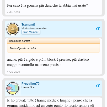
Per caso è la gomma più dura che tu abbia mai usato?
4 Giu 2025
Tsunami!
Moderatore mercatino
Staff Member
paolom ha scritto:
↑
Molto dipende dal telaio...
anche: più è rigido e più il block è preciso, più elastico
maggior controllo ma meno preciso
4 Giu 2025
Provolino70
Utente Noto
le ho provate tutte ( tranne medie e lunghe), penso che la
gomma incida fino ad un certo punto. Io faccio sempre gli