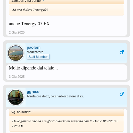
Jackcerry ha scritto:
↑
Ad ora ti direi Tenergy05
anche Tenergy 05 FX
2 Giu 2025
paolom
Moderatore
Staff Member
Molto dipende dal telaio...
3 Giu 2025
ggreco
Arrotatore di dx, picchiabloccatore di rx.
vg. ha scritto:
↑
Delle gomme che ho i migliori blocchi mi vengono con la Donic BlueStorm
Pro AM