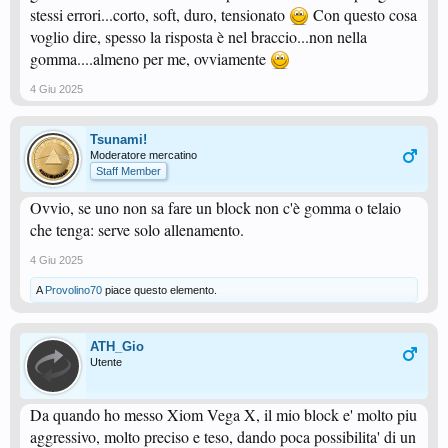
stessi errori...corto, soft, duro, tensionato
Con questo cosa
voglio dire, spesso la risposta è nel braccio...non nella
gomma....almeno per me, ovviamente
4 Giu 2025
Tsunami!
Moderatore mercatino
Staff Member
Ovvio, se uno non sa fare un block non c'è gomma o telaio
che tenga: serve solo allenamento.
4 Giu 2025
A
Provolino70
piace questo elemento.
ATH_Gio
Utente
Da quando ho messo Xiom Vega X, il mio block e' molto piu
aggressivo, molto preciso e teso, dando poca possibilita' di un