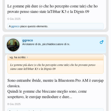
Le gomme più dure (o che ho percepito come tale) che ho
provato penso siano state laTibhar K3 e la Dignis 09
6 Giu 2025
A
ggreco
piace questo elemento.
ggreco
Arrotatore di dx, picchiabloccatore di rx.
vg. ha scritto:
↑
Le gomme più dure (o che ho percepito come tale) che ho provato penso
siano state laTibhar K3 e la Dignis 09
Sono entrambe ibride, mentre la Bluestorm Pro AM è eurojap
classica.
Quindi le gomme che bloccano meglio sono, come
sospettavo, le eurojap mediodure e dure...
8 Giu 2025