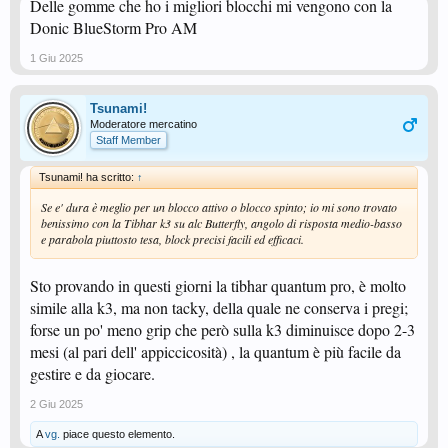
Delle gomme che ho i migliori blocchi mi vengono con la
Donic BlueStorm Pro AM
1 Giu 2025
Tsunami!
Moderatore mercatino
Staff Member
Tsunami! ha scritto:
↑
Se e' dura è meglio per un blocco attivo o blocco spinto; io mi sono trovato
benissimo con la Tibhar k3 su alc Butterfly, angolo di risposta medio-basso
e parabola piuttosto tesa, block precisi facili ed efficaci.
Sto provando in questi giorni la tibhar quantum pro, è molto
simile alla k3, ma non tacky, della quale ne conserva i pregi;
forse un po' meno grip che però sulla k3 diminuisce dopo 2-3
mesi (al pari dell' appiccicosità) , la quantum è più facile da
gestire e da giocare.
2 Giu 2025
A
vg.
piace questo elemento.