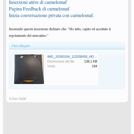
Inserzioni attive di carmelomaf
Pagina Feedback di carmelomaf
Inizia conversazione privata con carmelomaf
.
Inserendo questa inserzione dichiaro che: "Ho letto, capito ed accettato il
regolamento del mercatino."
Files Allegati:
IMG_20260104_112038455_HDR~2.jpg
Dimensione del file:
138,1 KB
Visite:
194
4 Gen 2026