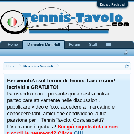
Entra o Registrati
Home
Forum
Staff
Mercatino Materiali
Home
Mercatino Materiali
Benvenuto/a sul forum di Tennis-Tavolo.com!
Iscriviti è GRATUITO!
Iscrivendoti con il pulsante qui a destra potrai
partecipare attivamente nelle discussioni,
pubblicare video e foto, accedere al mercatino e
conoscere tanti amici che condividono la tua
passione per il TennisTavolo. Cosa aspetti?
L'iscrizione è gratuita!
Sei già registrato/a e non
ricordi la password? Clicca
QUI
.