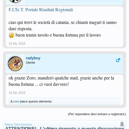
F.I.Te.T. Portale Risultati Regionali
ciao qui trovi le società di catania, se chiami magari ti sanno
dare risposta.
buon tennis tavolo e buona fortuna per il lavoro
15 Dic 2018
radyboy
Utente
ok grazie Zoro, manderò qualche mail, grazie anche per la
buona fortuna ... ci vuol davvero!
15 Dic 2018
A
zoro
piace questo elemento.
(Per rispondere devi entrare o registrarti.)
Status Discussione:
ATTENZIONE! - L'ultima risposta a questa discussione