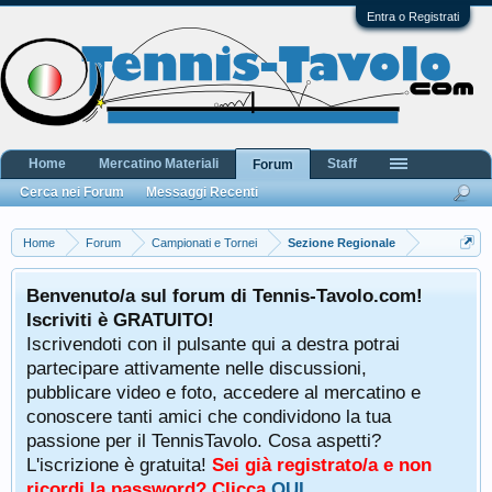
Entra o Registrati
Home
Mercatino Materiali
Staff
Forum
Cerca nei Forum
Messaggi Recenti
Home
Forum
Campionati e Tornei
Sezione Regionale
Benvenuto/a sul forum di Tennis-Tavolo.com!
Iscriviti è GRATUITO!
Iscrivendoti con il pulsante qui a destra potrai
partecipare attivamente nelle discussioni,
pubblicare video e foto, accedere al mercatino e
conoscere tanti amici che condividono la tua
passione per il TennisTavolo. Cosa aspetti?
L'iscrizione è gratuita!
Sei già registrato/a e non
ricordi la password? Clicca
QUI
.