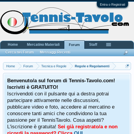
Entra o Registrati
Home
Mercatino Materiali
Staff
Forum
Cerca nei Forum
Messaggi Recenti
Home
Forum
Tecnica e Regole
Regole e Regolamenti
Benvenuto/a sul forum di Tennis-Tavolo.com!
Iscriviti è GRATUITO!
Iscrivendoti con il pulsante qui a destra potrai
partecipare attivamente nelle discussioni,
pubblicare video e foto, accedere al mercatino e
conoscere tanti amici che condividono la tua
passione per il TennisTavolo. Cosa aspetti?
L'iscrizione è gratuita!
Sei già registrato/a e non
ricordi la password? Clicca
QUI
.