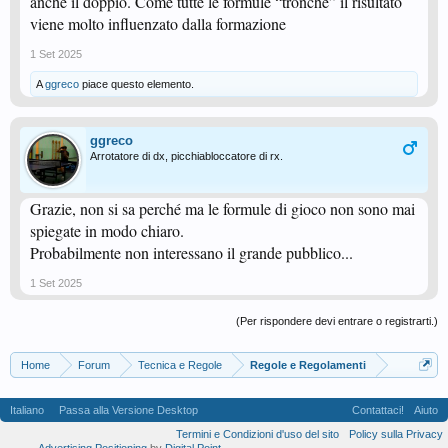
anche il doppio. Come tutte le formule “tronche” il risultato
viene molto influenzato dalla formazione
1 Set 2025
A
ggreco
piace questo elemento.
ggreco
Arrotatore di dx, picchiabloccatore di rx.
Grazie, non si sa perché ma le formule di gioco non sono mai
spiegate in modo chiaro.
Probabilmente non interessano il grande pubblico...
1 Set 2025
(Per rispondere devi entrare o registrarti.)
Home
Forum
Tecnica e Regole
Regole e Regolamenti
Italiano
Passa alla Versione Desktop
Contattaci!
Aiuto
Termini e Condizioni d'uso del sito
Policy sulla Privacy