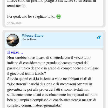
Invece sono un pessimo pongista che scrive su un forum di
tennistavolo.
Per qualcuno ho sbagliato tutto.
24 Giu 2018
Milocco Ettore
Utente Noto
Il vezzo…
Non sarebbe forse il caso di smetterla con il vezzo tutto
italiano di considerare un grande giocatore,magari del
passato,l’unico degno e in grado di comprendere e divulgare
il gioco del tennis tavolo?
Suvvia quanti casi,io insieme a voi,e ne abbiam visti! di
“giocatoroni” carichi di gloria e di successoni ottenuti in
gioventù,che poi alla prova dei fatti si sono rivelati non
sufficientemente adatti e assolutamente impreparati nel ruolo
ben più ampio e complesso di coach-allenatore,o magari di
semplice commentatore-giornalista?