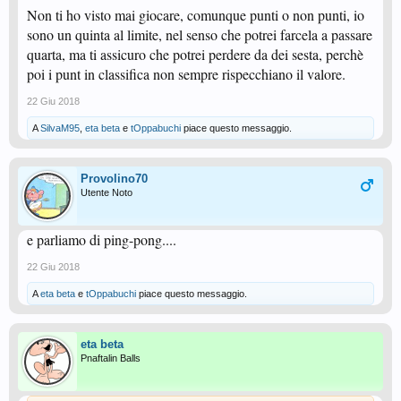
Non ti ho visto mai giocare, comunque punti o non punti, io
sono un quinta al limite, nel senso che potrei farcela a passare
quarta, ma ti assicuro che potrei perdere da dei sesta, perchè
poi i punt in classifica non sempre rispecchiano il valore.
22 Giu 2018
A
SilvaM95
,
eta beta
e
tOppabuchi
piace questo messaggio.
Provolino70
Utente Noto
e parliamo di ping-pong....
22 Giu 2018
A
eta beta
e
tOppabuchi
piace questo messaggio.
eta beta
Pnaftalin Balls