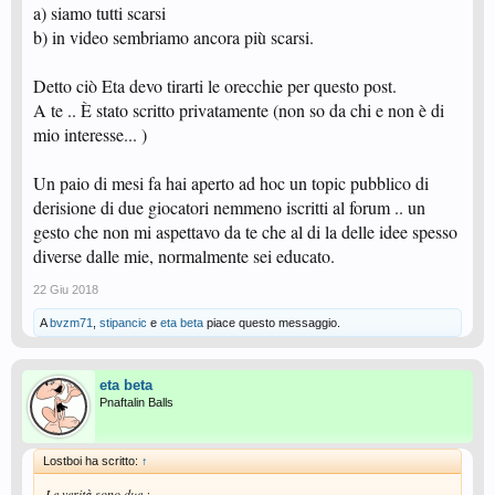
a) siamo tutti scarsi
b) in video sembriamo ancora più scarsi.
Detto ciò Eta devo tirarti le orecchie per questo post.
A te .. È stato scritto privatamente (non so da chi e non è di
mio interesse... )
Un paio di mesi fa hai aperto ad hoc un topic pubblico di
derisione di due giocatori nemmeno iscritti al forum .. un
gesto che non mi aspettavo da te che al di la delle idee spesso
diverse dalle mie, normalmente sei educato.
22 Giu 2018
A
bvzm71
,
stipancic
e
eta beta
piace questo messaggio.
eta beta
Pnaftalin Balls
Lostboi ha scritto:
↑
Le verità sono due :