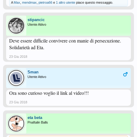
A
Max
,
mendmax
,
pietroa66
e
1 altro utente
piace questo messaggio.
stipancic
Utente Attivo
Deve essere difficile convivere con manie di persecuzione.
Solidarietà ad Eta.
23 Giu 2018
Sman
Utente Attivo
Ora sono curioso voglio il link al video!!!
23 Giu 2018
eta beta
Pnaftalin Balls