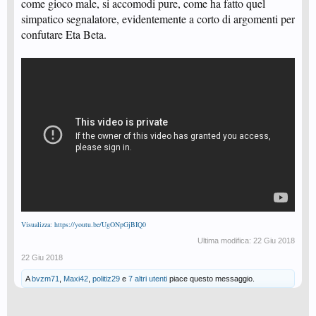
come gioco male, si accomodi pure, come ha fatto quel
simpatico segnalatore, evidentemente a corto di argomenti per
confutare Eta Beta.
Visualizza: https://youtu.be/UgONpGjBIQ0
Ultima modifica:
22 Giu 2018
22 Giu 2018
A
bvzm71
,
Maxi42
,
politiz29
e
7 altri utenti
piace questo messaggio.