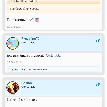
Provolino70 ha scritto:
↑
e parliamo di ping-pong....
È un'esortazione?
22 Giu 2018
Provolino70
Utente Noto
no, una amara riflessione
@eta beta
22 Giu 2018
A
eta beta
piace questo elemento.
Lostboi
Utente Noto
Le verità sono due :