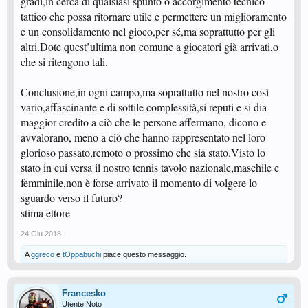
gradi,in cerca di qualsiasi spunto o accorgimento tecnico
tattico che possa ritornare utile e permettere un miglioramento
e un consolidamento nel gioco,per sé,ma soprattutto per gli
altri.Dote quest’ultima non comune a giocatori già arrivati,o
che si ritengono tali.
Conclusione,in ogni campo,ma soprattutto nel nostro così
vario,affascinante e di sottile complessità,si reputi e si dia
maggior credito a ciò che le persone affermano, dicono e
avvalorano, meno a ciò che hanno rappresentato nel loro
glorioso passato,remoto o prossimo che sia stato.Visto lo
stato in cui versa il nostro tennis tavolo nazionale,maschile e
femminile,non è forse arrivato il momento di volgere lo
sguardo verso il futuro?
stima ettore
24 Giu 2018
A
ggreco
e
tOppabuchi
piace questo messaggio.
Francesko
Utente Noto