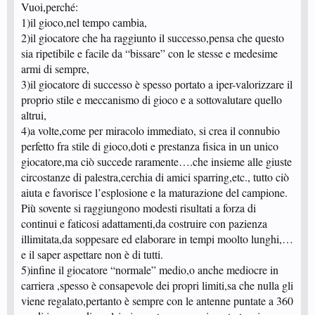
Vuoi,perché:
1)il gioco,nel tempo cambia,
2)il giocatore che ha raggiunto il successo,pensa che questo
sia ripetibile e facile da “bissare” con le stesse e medesime
armi di sempre,
3)il giocatore di successo è spesso portato a iper-valorizzare il
proprio stile e meccanismo di gioco e a sottovalutare quello
altrui,
4)a volte,come per miracolo immediato, si crea il connubio
perfetto fra stile di gioco,doti e prestanza fisica in un unico
giocatore,ma ciò succede raramente….che insieme alle giuste
circostanze di palestra,cerchia di amici sparring,etc., tutto ciò
aiuta e favorisce l’esplosione e la maturazione del campione.
Più sovente si raggiungono modesti risultati a forza di
continui e faticosi adattamenti,da costruire con pazienza
illimitata,da soppesare ed elaborare in tempi moolto lunghi,…
e il saper aspettare non è di tutti.
5)infine il giocatore “normale” medio,o anche mediocre in
carriera ,spesso è consapevole dei propri limiti,sa che nulla gli
viene regalato,pertanto è sempre con le antenne puntate a 360