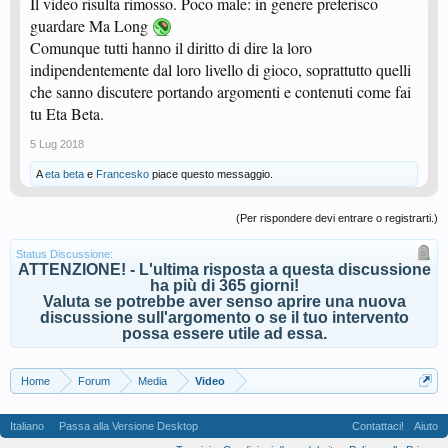
Il video risulta rimosso. Poco male: in genere preferisco
guardare Ma Long
Comunque tutti hanno il diritto di dire la loro
indipendentemente dal loro livello di gioco, soprattutto quelli
che sanno discutere portando argomenti e contenuti come fai
tu Eta Beta.
5 Lug 2018
A
eta beta
e
Francesko
piace questo messaggio.
(Per rispondere devi entrare o registrarti.)
Status Discussione:
ATTENZIONE! - L'ultima risposta a questa discussione
ha più di 365 giorni!
Valuta se potrebbe aver senso aprire una nuova
discussione sull'argomento o se il tuo intervento
possa essere utile ad essa.
Home
Forum
Media
Video
Italiano
Passa alla Versione Desktop
Contattaci!
Aiuto