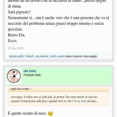
attorno ad un tavolo con la racchetta in mano...perciò degno
di stima.
Sarà pignolo?
Sicuramente si....ma è anche vero che è una persona che va al
nocciolo del problema senza girarci troppo intorno e senza
ipocrisia.
Bravo Eta.
Ecco.
22 Giu 2018
A
pietroa66
,
FabioS
,
eta beta
e
1 altro utente
piace questo messaggio.
eta beta
Pnaftalin Balls
caph ha scritto:
↑
correggo, il video non si vede più, io prima l'ho visto anche se non ho
seguito il match fino alla fine e quindi non so chi è
@eta beta
dei due...
È quello vestito di nero.