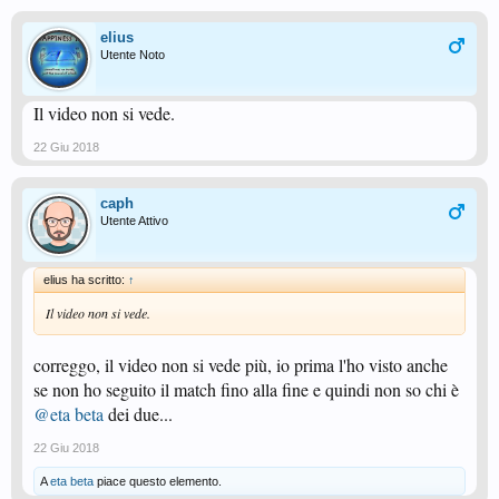
elius
Utente Noto
Il video non si vede.
22 Giu 2018
caph
Utente Attivo
elius ha scritto:
↑
Il video non si vede.
correggo, il video non si vede più, io prima l'ho visto anche
se non ho seguito il match fino alla fine e quindi non so chi è
@eta beta
dei due...
22 Giu 2018
A
eta beta
piace questo elemento.