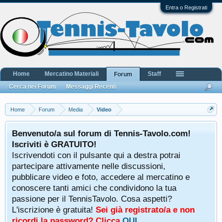
Entra o Registrati
Home
Mercatino Materiali
Staff
Forum
Cerca nei Forum
Messaggi Recenti
Home
Forum
Media
Video
Benvenuto/a sul forum di Tennis-Tavolo.com!
Iscriviti è GRATUITO!
Iscrivendoti con il pulsante qui a destra potrai
partecipare attivamente nelle discussioni,
pubblicare video e foto, accedere al mercatino e
conoscere tanti amici che condividono la tua
passione per il TennisTavolo. Cosa aspetti?
L'iscrizione è gratuita!
Sei già registrato/a e non
ricordi la password? Clicca
QUI
.