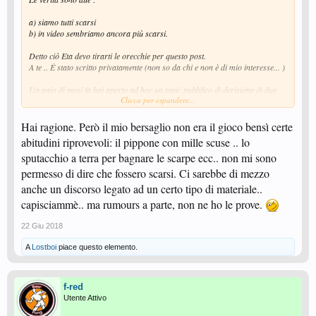
a) siamo tutti scarsi
b) in video sembriamo ancora più scarsi.
Detto ciò Eta devo tirarti le orecchie per questo post.
A te .. È stato scritto privatamente (non so da chi e non è di mio interesse... )
Un paio di mesi fa hai aperto ad hoc un topic pubblico di derisione di due
Clicca per espandere...
giocatori nemmeno iscritti al forum .. un gesto che non mi aspettavo da te
che al di la delle idee spesso diverse dalle mie, normalmente sei educato.
Hai ragione. Però il mio bersaglio non era il gioco bensì certe
abitudini riprovevoli: il pippone con mille scuse .. lo
sputacchio a terra per bagnare le scarpe ecc.. non mi sono
permesso di dire che fossero scarsi. Ci sarebbe di mezzo
anche un discorso legato ad un certo tipo di materiale..
capisciammè.. ma rumours a parte, non ne ho le prove.
22 Giu 2018
A
Lostboi
piace questo elemento.
f-red
Utente Attivo