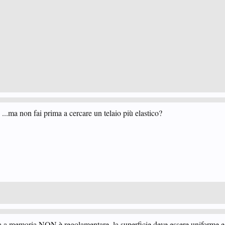
 ...ma non fai prima a cercare un telaio più elastico?
 a memoria NON è regolamentare, la superficie deve essere uniforme e