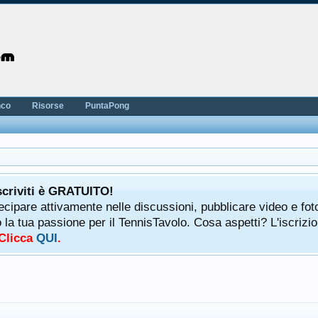
nco
Risorse
PuntaPong
scriviti è GRATUITO!
tecipare attivamente nelle discussioni, pubblicare video e fot
a tua passione per il TennisTavolo. Cosa aspetti? L'iscrizio
 Clicca
QUI
.