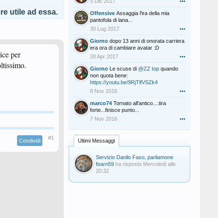
5 Dic 2017
•••
e utile ad essa.
Offensive
Assaggia l'ira della mia
pantofola di lana...
30 Lug 2017
•••
Giorno
dopo 13 anni di onorata carriera
era ora di cambiare avatar :D
ice per
20 Apr 2017
•••
ltissimo.
Giorno
Le scuse di
@ZZ top
quando
non quota bene:
https://youtu.be/9RjTlfVSZk4
8 Nov 2016
•••
marco74
Tornato all'antico....tira
forte...finisce punto...
7 Nov 2016
•••
#1
Condividi
Ultimi Messaggi
Servizio Danilo Faso, parliamone
fearn59
ha risposto
Mercoledì alle
20:32