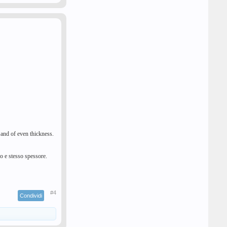
 and of even thickness.
uo e stesso spessore.
#4
Condividi