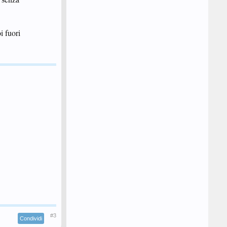
i fuori
#3
Condividi