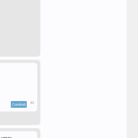
#2
Condividi
 senza