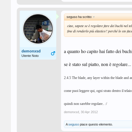
seguso ha scritto:
↑
ciao, sapete se è regolare fare dei buchi nel te
fine di renderlo più elastico? perché lo sto face
a quanto ho capito hai fatto dei buchi
demonxsd
Utente Noto
se è stato sul piatto, non è regolare...
2.4.5 The blade, any layer within the blade and an
come puoi leggere qui, ogni strato dentro il telaio
quindi non sarebbe regolare.. :/
demonxsd
,
30 Apr 2012
A
seguso
piace questo elemento.