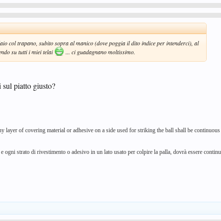
laio col trapano, subito sopra al manico (dove poggia il dito indice per intenderci), al
ndo su tutti i miei telai
... ci guadagnano moltissimo.
 sul piatto giusto?
y layer of covering material or adhesive on a side used for striking the ball shall be continuous
 e ogni strato di rivestimento o adesivo in un lato usato per colpire la palla, dovrà essere contin