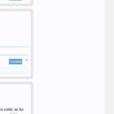
#7
Condividi
ì sottili. ne ho