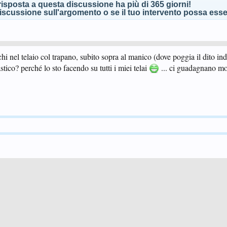
isposta a questa discussione ha più di 365 giorni!
scussione sull'argomento o se il tuo intervento possa esser
chi nel telaio col trapano, subito sopra al manico (dove poggia il dito ind
astico? perché lo sto facendo su tutti i miei telai
... ci guadagnano mo