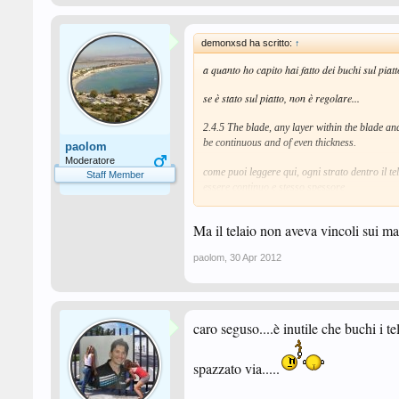
demonxsd ha scritto:
↑
a quanto ho capito hai fatto dei buchi sul piat
se è stato sul piatto, non è regolare...
2.4.5 The blade, any layer within the blade and
be continuous and of even thickness.
paolom
Moderatore
come puoi leggere qui, ogni strato dentro il te
Staff Member
essere continuo e stesso spessore.
quindi mi sembra di no :/...
Ma il telaio non aveva vincoli sui ma
paolom
,
30 Apr 2012
caro seguso....è inutile che buchi i te
spazzato via.....