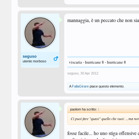
mannaggia, è un peccato che non sia 
seguso
utente morboso
viscaria - hurricane 8 - hurricane 8
seguso
,
30 Apr 2012
A
FallaGirare
piace questo elemento.
paolom ha scritto:
↑
Ci puoi fare "quasi" quello che vuoi: ...ma non
fosse facile... ho uno stiga offensive