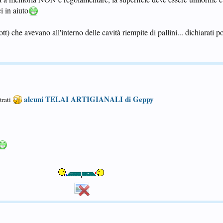
i in aiuto
ott) che avevano all'interno delle cavità riempite di pallini... dichiarati po
alcuni TELAI ARTIGIANALI di Geppy
trati