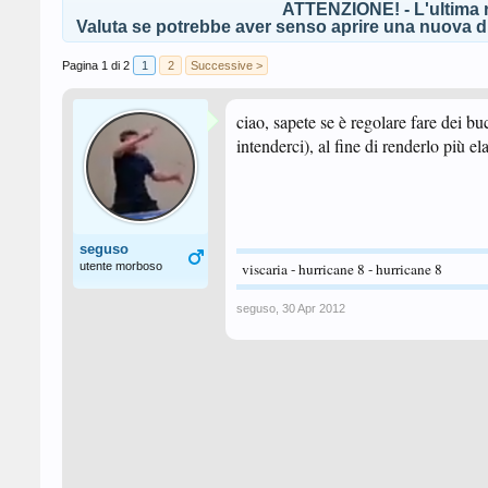
ATTENZIONE! - L'ultima r
Valuta se potrebbe aver senso aprire una nuova di
Pagina 1 di 2
1
2
Successive >
ciao, sapete se è regolare fare dei bu
intenderci), al fine di renderlo più el
seguso
utente morboso
viscaria - hurricane 8 - hurricane 8
seguso
,
30 Apr 2012