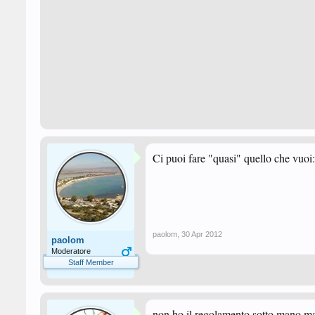
Ci puoi fare "quasi" quello che vuoi:
paolom
,
30 Apr 2012
paolom
Moderatore
Staff Member
non ho il regolamento sotto mano ma