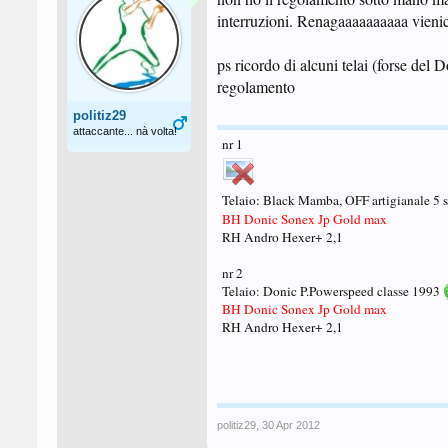
interruzioni. Renagaaaaaaaaaa vienic
ps ricordo di alcuni telai (forse del D
regolamento
politiz29
attaccante... nà volta!
nr 1
Telaio: Black Mamba, OFF artigianale 5 s
BH Donic Sonex Jp Gold max
RH Andro Hexer+ 2,1
nr 2
Telaio: Donic P.Powerspeed classe 1993
BH Donic Sonex Jp Gold max
RH Andro Hexer+ 2,1
politiz29
,
30 Apr 2012