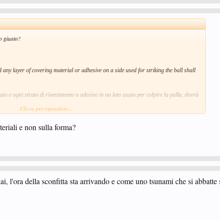
to giusto?
 any layer of covering material or adhesive on a side used for striking the ball shall
laio e ogni strato di rivestimento o adesivo in un lato usato per colpire la palla, dovrà
Clicca per espandere...
teriali e non sulla forma?
lai, l'ora della sconfitta sta arrivando e come uno tsunami che si abbatte 