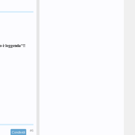
tto è leggenda"!!
#6
Condividi