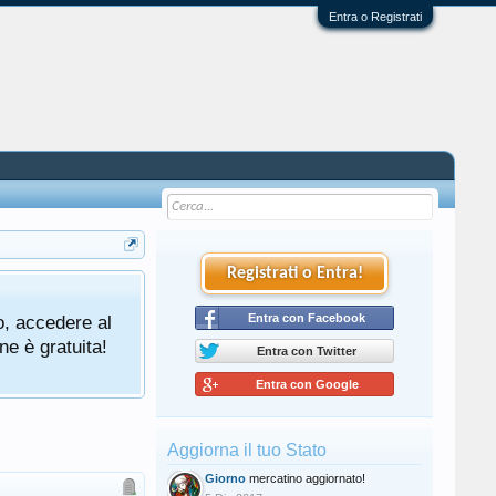
Entra o Registrati
Registrati o Entra!
o, accedere al
Entra con Facebook
ne è gratuita!
Entra con Twitter
Entra con Google
Aggiorna il tuo Stato
Giorno
mercatino aggiornato!