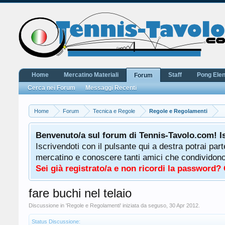
Home
Mercatino Materiali
Staff
Pong Ele
Forum
Cerca nei Forum
Messaggi Recenti
Home
Forum
Tecnica e Regole
Regole e Regolamenti
Benvenuto/a sul forum di Tennis-Tavolo.com! I
Iscrivendoti con il pulsante qui a destra potrai par
mercatino e conoscere tanti amici che condividono l
Sei già registrato/a e non ricordi la password?
fare buchi nel telaio
Discussione in '
Regole e Regolamenti
' iniziata da
seguso
,
30 Apr 2012
.
Status Discussione: