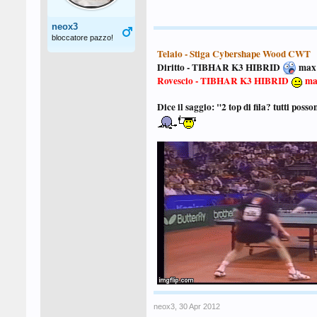
neox3
bloccatore pazzo!
Telaio - Stiga
Cybershape Wood CWT
Diritto - TIBHAR K3 HIBRID
max
Rovescio - TIBHAR K3 HIBRID
ma
Dice il saggio: "2 top di fila? tutti posso
neox3
,
30 Apr 2012