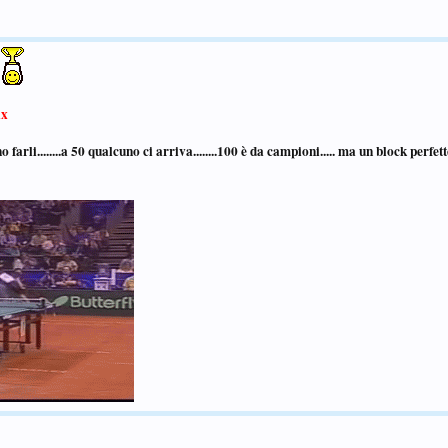
x
no farli........a 50 qualcuno ci arriva........100 è da campioni..... ma un block perfe