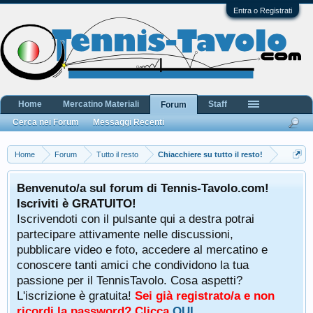
Entra o Registrati
Home
Mercatino Materiali
Staff
Forum
Cerca nei Forum
Messaggi Recenti
Home
Forum
Tutto il resto
Chiacchiere su tutto il resto!
Benvenuto/a sul forum di Tennis-Tavolo.com!
Iscriviti è GRATUITO!
Iscrivendoti con il pulsante qui a destra potrai
partecipare attivamente nelle discussioni,
pubblicare video e foto, accedere al mercatino e
conoscere tanti amici che condividono la tua
passione per il TennisTavolo. Cosa aspetti?
L'iscrizione è gratuita!
Sei già registrato/a e non
ricordi la password? Clicca
QUI
.