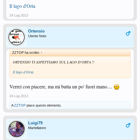
Il lago d'Orta
24 Lug 2013
Ortensio
Utente Noto
ZZTOP ha scritto:
↑
ORTENSIO TI ASPETTIAMO SUL LAGO D'ORTA !!
Il lago d'Orta
Verrei con piacere, ma mi butta un po' fuori mano....
24 Lug 2013
A
ZZTOP
piace questo elemento.
Luigi79
Martellatore