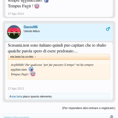
Tempus Fugit !
27 Ago 2013
Daniel86
Utente Attivo
Scusami,non sono italiano quindi puo capitare che io sbalio
qualche parola spero di esere perdonato....
eta beta ha scritto:
↑
Arghhhhh! Far qualcosa "per far passare il tempo" mi ha sempre
agghiacciato.
Tempus Fugit !
27 Ago 2013
A
eta beta
piace questo elemento.
(Per rispondere devi entrare o registrarti.)
Status Discussione: