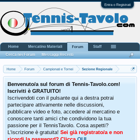
Entra o Registrati
Home
Mercatino Materiali
Staff
Forum
Cerca nei Forum
Messaggi Recenti
Home
Forum
Campionati e Tornei
Sezione Regionale
Benvenuto/a sul forum di Tennis-Tavolo.com!
Iscriviti è GRATUITO!
Iscrivendoti con il pulsante qui a destra potrai
partecipare attivamente nelle discussioni,
pubblicare video e foto, accedere al mercatino e
conoscere tanti amici che condividono la tua
passione per il TennisTavolo. Cosa aspetti?
L'iscrizione è gratuita!
Sei già registrato/a e non
ricordi la password? Clicca
QUI
.