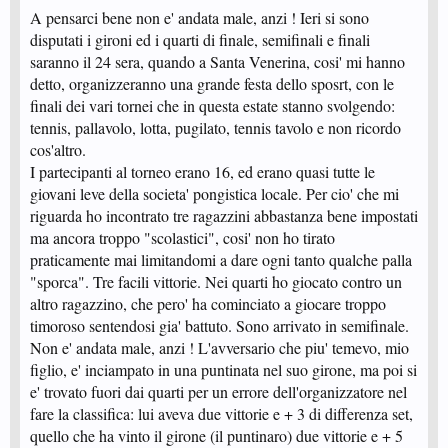
A pensarci bene non e' andata male, anzi ! Ieri si sono
disputati i gironi ed i quarti di finale, semifinali e finali
saranno il 24 sera, quando a Santa Venerina, cosi' mi hanno
detto, organizzeranno una grande festa dello sposrt, con le
finali dei vari tornei che in questa estate stanno svolgendo:
tennis, pallavolo, lotta, pugilato, tennis tavolo e non ricordo
cos'altro.
I partecipanti al torneo erano 16, ed erano quasi tutte le
giovani leve della societa' pongistica locale. Per cio' che mi
riguarda ho incontrato tre ragazzini abbastanza bene impostati
ma ancora troppo "scolastici", cosi' non ho tirato
praticamente mai limitandomi a dare ogni tanto qualche palla
"sporca". Tre facili vittorie. Nei quarti ho giocato contro un
altro ragazzino, che pero' ha cominciato a giocare troppo
timoroso sentendosi gia' battuto. Sono arrivato in semifinale.
Non e' andata male, anzi ! L'avversario che piu' temevo, mio
figlio, e' inciampato in una puntinata nel suo girone, ma poi si
e' trovato fuori dai quarti per un errore dell'organizzatore nel
fare la classifica: lui aveva due vittorie e + 3 di differenza set,
quello che ha vinto il girone (il puntinaro) due vittorie e + 5