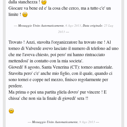
dalla stanchezza !
Giocare va bene ed e' la cosa che cerco, ma a tutto c'e' un
limite !
--- Messaggio Unito Automaticamente,
6 Ago 2013
, Data originale:
25 Lug
2013
---
Trovato ! Anzi, stavolta l'organizzatore ha trovato me ! Al
torneo di Valverde avevo lasciato il numero di telefono ad uno
che me l'aveva chiesto, poi pero' mi hanno rintracciato
mettendosi' in contatto con la mia societa'.
Giovedi' 8 agosto, Santa Venerina (CT): torneo amatoriale.
Stavolta pero' c'e' anche mio figlio, con il quale, quando ci
sono tornei e coppe nel mezzo, finisco regolarmente per
perdere.
Ma prima o poi una partita gliela dovro' pur vincere ! E
chissa' che non sia la finale di giovedi' sera !!
--- Messaggio Unito Automaticamente,
9 Ago 2013
---