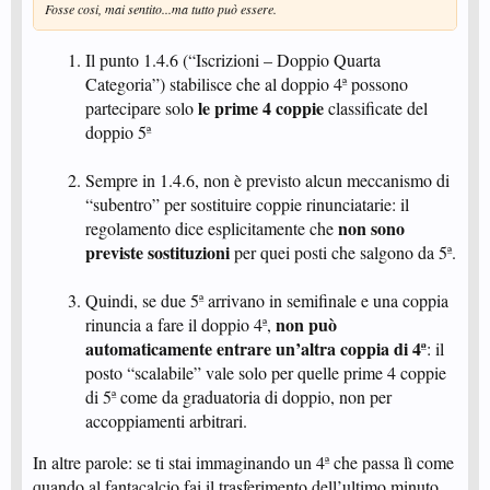
Fosse cosi, mai sentito...ma tutto può essere.
Il punto 1.4.6 (“Iscrizioni – Doppio Quarta
Categoria”) stabilisce che al doppio 4ª possono
le prime 4 coppie
partecipare solo
classificate del
doppio 5ª
Sempre in 1.4.6, non è previsto alcun meccanismo di
“subentro” per sostituire coppie rinunciatarie: il
non sono
regolamento dice esplicitamente che
previste sostituzioni
per quei posti che salgono da 5ª.
Quindi, se due 5ª arrivano in semifinale e una coppia
non può
rinuncia a fare il doppio 4ª,
automaticamente entrare un’altra coppia di 4ª
: il
posto “scalabile” vale solo per quelle prime 4 coppie
di 5ª come da graduatoria di doppio, non per
accoppiamenti arbitrari.
In altre parole: se ti stai immaginando un 4ª che passa lì come
quando al fantacalcio fai il trasferimento dell’ultimo minuto…