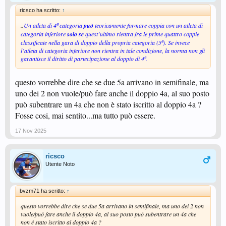
ricsco ha scritto:
↑
..
Un atleta di 4ª categoria
può
teoricamente formare coppia con un atleta di
categoria inferiore
solo se
quest’ultimo rientra fra le prime quattro coppie
classificate nella gara di doppio della propria categoria (5ª). Se invece
l’atleta di categoria inferiore non rientra in tale condizione, la norma non gli
garantisce il diritto di partecipazione al doppio di 4ª.
questo vorrebbe dire che se due 5a arrivano in semifinale, ma
uno dei 2 non vuole/può fare anche il doppio 4a, al suo posto
può subentrare un 4a che non è stato iscritto al doppio 4a ?
Fosse cosi, mai sentito...ma tutto può essere.
17 Nov 2025
ricsco
Utente Noto
bvzm71 ha scritto:
↑
questo vorrebbe dire che se due 5a arrivano in semifinale, ma uno dei 2 non
vuole/può fare anche il doppio 4a, al suo posto può subentrare un 4a che
non è stato iscritto al doppio 4a ?