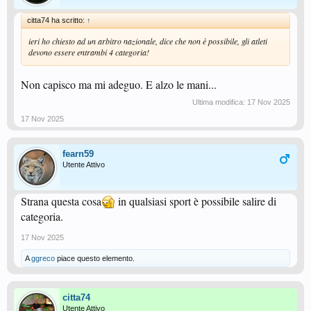
citta74 ha scritto:
↑
ieri ho chiesto ad un arbitro nazionale, dice che non è possibile, gli atleti
devono essere entrambi 4 categoria!
Non capisco ma mi adeguo. E alzo le mani...
Ultima modifica:
17 Nov 2025
17 Nov 2025
fearn59
Utente Attivo
Strana questa cosa
in qualsiasi sport è possibile salire di
categoria.
17 Nov 2025
A
ggreco
piace questo elemento.
citta74
Utente Attivo