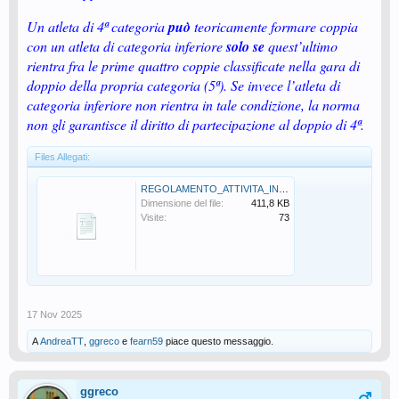
Un atleta di 4ª categoria
può
teoricamente formare coppia
con un atleta di categoria inferiore
solo se
quest’ultimo
rientra fra le prime quattro coppie classificate nella gara di
doppio della propria categoria (5ª). Se invece l’atleta di
categoria inferiore non rientra in tale condizione, la norma
non gli garantisce il diritto di partecipazione al doppio di 4ª.
Files Allegati:
REGOLAMENTO_ATTIVITA_INDIVIDUALE_PARTE_SPECIFICA_2025_2026-aggiorn28-08-2.pdf
Dimensione del file:
411,8 KB
Visite:
73
17 Nov 2025
A
AndreaTT
,
ggreco
e
fearn59
piace questo messaggio.
ggreco