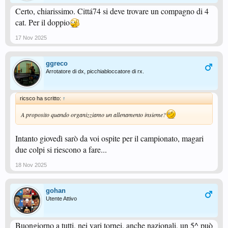
Certo, chiarissimo. Cittá74 si deve trovare un compagno di 4
cat. Per il doppio
17 Nov 2025
ggreco
Arrotatore di dx, picchiabloccatore di rx.
ricsco ha scritto:
↑
A proposito quando organizziamo un allenamento insieme?
Intanto giovedì sarò da voi ospite per il campionato, magari
due colpi si riescono a fare...
18 Nov 2025
gohan
Utente Attivo
Buongiorno a tutti, nei vari tornei, anche nazionali, un 5^ può