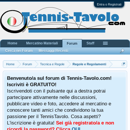
Entra o Registrati
Home
Mercatino Materiali
Staff
Forum
Cerca nei Forum
Messaggi Recenti
Home
Forum
Tecnica e Regole
Regole e Regolamenti
Benvenuto/a sul forum di Tennis-Tavolo.com!
Iscriviti è GRATUITO!
Iscrivendoti con il pulsante qui a destra potrai
partecipare attivamente nelle discussioni,
pubblicare video e foto, accedere al mercatino e
conoscere tanti amici che condividono la tua
passione per il TennisTavolo. Cosa aspetti?
L'iscrizione è gratuita!
Sei già registrato/a e non
ricordi la password? Clicca
QUI
.