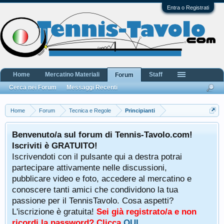
Entra o Registrati
Home
Mercatino Materiali
Staff
Forum
Cerca nei Forum
Messaggi Recenti
Home
Forum
Tecnica e Regole
Principianti
Benvenuto/a sul forum di Tennis-Tavolo.com!
Iscriviti è GRATUITO!
Iscrivendoti con il pulsante qui a destra potrai
partecipare attivamente nelle discussioni,
pubblicare video e foto, accedere al mercatino e
conoscere tanti amici che condividono la tua
passione per il TennisTavolo. Cosa aspetti?
L'iscrizione è gratuita!
Sei già registrato/a e non
ricordi la password? Clicca
QUI
.