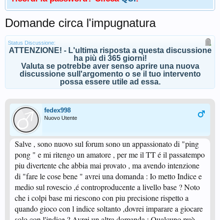
Domande circa l'impugnatura
Status Discussione:
ATTENZIONE! - L'ultima risposta a questa discussione
ha più di 365 giorni!
Valuta se potrebbe aver senso aprire una nuova
discussione sull'argomento o se il tuo intervento
possa essere utile ad essa.
fedex998
Nuovo Utente
Salve , sono nuovo sul forum sono un appassionato di "ping
pong " e mi ritengo un amatore , per me il TT é il passatempo
piu divertente che abbia mai provato , ma avendo intenzione
di "fare le cose bene " avrei una domanda : Io metto Indice e
medio sul rovescio ,é controproducente a livello base ? Noto
che i colpi base mi riescono con piu precisione rispetto a
quando gioco con l indice soltanto ,dovrei imparare a giocare
solo con l'indice ? Avrei un altra domanda : Qualcuno può