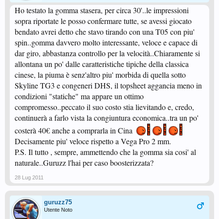
Ho testato la gomma stasera, per circa 30'..le impressioni
sopra riportate le posso confermare tutte, se avessi giocato
bendato avrei detto che stavo tirando con una T05 con piu'
spin..gomma davvero molto interessante, veloce e capace di
dar giro, abbastanza controllo per la velocità..Chiaramente si
allontana un po' dalle caratteristiche tipiche della classica
cinese, la piuma è senz'altro piu' morbida di quella sotto
Skyline TG3 e congeneri DHS, il topsheet aggancia meno in
condizioni "statiche" ma appare un ottimo
compromesso..peccato il suo costo stia lievitando e, credo,
continuerà a farlo vista la congiuntura economica..tra un po'
costerà 40€ anche a comprarla in Cina
Decisamente piu' veloce rispetto a Vega Pro 2 mm.
P.S. Il tutto , sempre, ammettendo che la gomma sia cosi' al
naturale..Guruzz l'hai per caso boosterizzata?
28 Lug 2011
guruzz75
Utente Noto