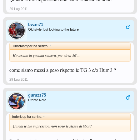
29 Lug 2011
bvzm71
Old style, but looking to the future
TiborKlampar ha scritto:
↑
Ho testato la gomma stasera, per circa 30'....
come siamo messi a peso rispetto le TG 3 e/o Hurr 3 ?
29 Lug 2011
guruzz75
Utente Noto
federicop ha scritto:
↑
Quindi le tue impressioni non sono le stesse di tibor?