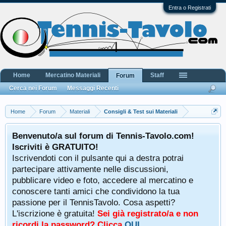
Entra o Registrati
Home
Mercatino Materiali
Staff
Forum
Cerca nei Forum
Messaggi Recenti
Home
Forum
Materiali
Consigli & Test sui Materiali
Benvenuto/a sul forum di Tennis-Tavolo.com!
Iscriviti è GRATUITO!
Iscrivendoti con il pulsante qui a destra potrai
partecipare attivamente nelle discussioni,
pubblicare video e foto, accedere al mercatino e
conoscere tanti amici che condividono la tua
passione per il TennisTavolo. Cosa aspetti?
L'iscrizione è gratuita!
Sei già registrato/a e non
ricordi la password? Clicca
QUI
.