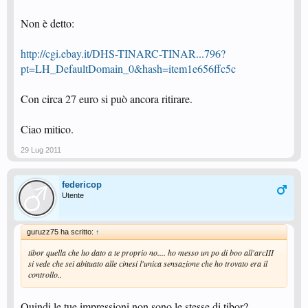
Non è detto:
http://cgi.ebay.it/DHS-TINARC-TINAR...796?
pt=LH_DefaultDomain_0&hash=item1e656ffc5c
Con circa 27 euro si può ancora ritirare.
Ciao mitico.
29 Lug 2011
federicop
Utente
guruzz75 ha scritto:
↑
tibor quella che ho dato a te proprio no.... ho messo un po di boo all'arcIII
si vede che sei abituato alle cinesi l'unica sensazione che ho trovato era il
controllo..
Quindi le tue impressioni non sono le stesse di tibor?