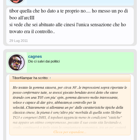
tibor quella che ho dato a te proprio no.... ho messo un po di
boo all'arcIII
si vede che sei abituato alle cinesi l'unica sensazione che ho
trovato era il controllo..
29 Lug 2011
cagnes
Dio ci salvi dai politici
TiborKlampar ha scritto:
↑
Ho testato la gomma stasera, per circa 30'..le impressioni sopra riportate le
posso confermare tutte, se avessi giocato bendato avrei detto che stavo
tirando con una T05 con piu' spin..gomma davvero molto interessante,
veloce e capace di dar giro, abbastanza controllo per la
velocità..Chiaramente si allontana un po' dalle caratteristiche tipiche della
classica cinese, la piuma è senz'altro piu' morbida di quella sotto Skyline
TG3 e congeneri DHS, il topsheet aggancia meno in condizioni "statiche"
ma appare un ottimo compromesso..peccato il suo costo stia lievitando e,
credo, continuerà a farlo vista la congiuntura economica..tra un po' costerà
Clicca per espandere...
40€ anche a comprarla in Cina......