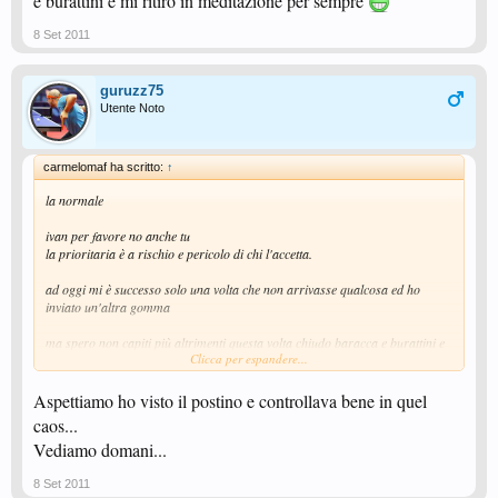
e burattini e mi ritiro in meditazione per sempre
8 Set 2011
guruzz75
Utente Noto
carmelomaf ha scritto:
↑
la normale
ivan per favore no anche tu
la prioritaria è a rischio e pericolo di chi l'accetta.
ad oggi mi è successo solo una volta che non arrivasse qualcosa ed ho
inviato un'altra gomma
ma spero non capiti più altrimenti questa volta chiudo baracca e burattini e
Clicca per espandere...
mi ritiro in meditazione per sempre
Aspettiamo ho visto il postino e controllava bene in quel
caos...
Vediamo domani...
8 Set 2011