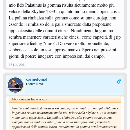
mio fido Palatinus la gomma risulta sicuramente molto piu'
veloce della Skyline TG3 in quanto molto meno appiccicosa.
La pallina rimbalza sulla gomma come su una eurojap, non
essendo il rimbalzo della palla smorzato dalla prepotente
appiccicosità delle comuni cinesi. Nondimeno, la gomma
sembra mantenere caratteristiche cinesi, come capacità di grip
superiore e feeling "duro". Davvero molto promettente,
sebbene sia solo un test approssimativo. Spero nei prossimi
giorni di potere integrare con impressioni dal campo.
17 Lug 2011
carmelomaf
Utente Noto
TiborKlampar ha scritto:
↑
Non ho avuto modo di testarla sul campo, ma montata sul mio fido Palatinus
la gomma risulta sicuramente molto piu' veloce della Skyline TG3 in quanto
molto meno appiccicosa. La pallina rimbalza sulla gomma come su una
eurojap, non essendo il rimbalzo della palla smorzato dalla prepotente
appiccicosità delle comuni cinesi. Nondimeno, la gomma sembra mantenere