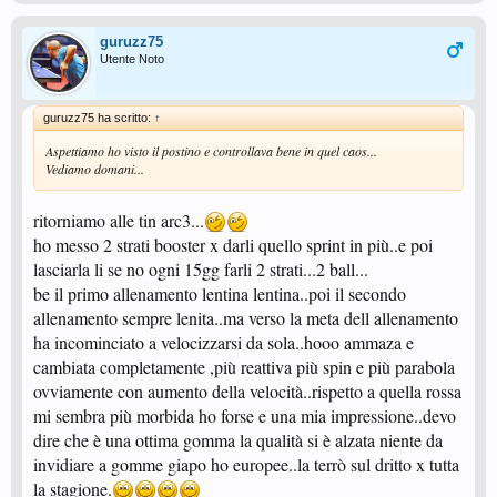
guruzz75
Utente Noto
guruzz75 ha scritto:
↑
Aspettiamo ho visto il postino e controllava bene in quel caos...
Vediamo domani...
ritorniamo alle tin arc3...
ho messo 2 strati booster x darli quello sprint in più..e poi
lasciarla li se no ogni 15gg farli 2 strati...2 ball...
be il primo allenamento lentina lentina..poi il secondo
allenamento sempre lenita..ma verso la meta dell allenamento
ha incominciato a velocizzarsi da sola..hooo ammaza e
cambiata completamente ,più reattiva più spin e più parabola
ovviamente con aumento della velocità..rispetto a quella rossa
mi sembra più morbida ho forse e una mia impressione..devo
dire che è una ottima gomma la qualità si è alzata niente da
invidiare a gomme giapo ho europee..la terrò sul dritto x tutta
la stagione.