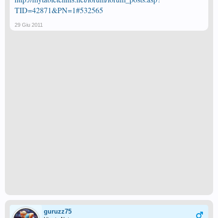
TID=42871&PN=1#532565
29 Giu 2011
guruzz75