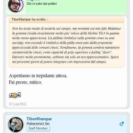
Dio ci salvi dai politici
TiborKlampar ha scritto:
↑
Non ho avuto modo di testarla sul campo, ma montata sul mio fido Palatinus
la gomma risulta sicuramente molto piu' veloce della Skyline TG3 in quanto
molto meno appiccicosa. La pallina rimbalza sulla gomma come su una
eurojap, non essendo il rimbalzo della palla smorzato dalla prepotente
appiccicosità delle comuni cinesi. Nondimeno, la gomma sembra mantenere
caratteristiche cinesi, come capacità di grip superiore e feeling "duro".
Davvero molto promettente, sebbene sia solo un test approssimativo. Spero
nei prossimi giorni di potere integrare con impressioni dal campo.
Aspettiamo in trepidante attesa.
Fai presto, mitico.
17 Lug 2011
TiborKlampar
Rabarama's fan
Staff Member