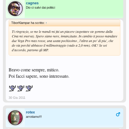
cagnes
Dio ci salvi dai politici
TiborKlampar ha scritto:
↑
Ti ringrazio, se me le mandi mi fai un piacere (aspettare ste gomme dalla
Cina mi snerva). Spero siano nere, innanzitutto. In cambio ti posso mandare
due Vega Pro max rosse, una usata pochissimo , l'altra un po' di piu', che
do via perchè abbasso il millimetraggio (vado a 2,0 mm). OK? Se sei
d'accordo, partono gli MP.
Bravo come sempre, mitico.
Poi facci sapere, sono interessato.
30 Giu 2011
rotex
arrotiamo!!!