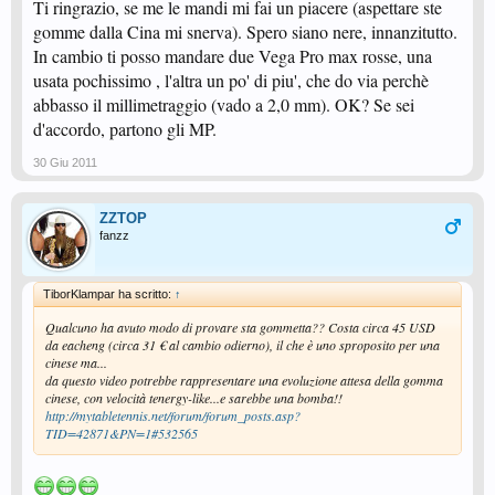
Ti ringrazio, se me le mandi mi fai un piacere (aspettare ste
gomme dalla Cina mi snerva). Spero siano nere, innanzitutto.
In cambio ti posso mandare due Vega Pro max rosse, una
usata pochissimo , l'altra un po' di piu', che do via perchè
abbasso il millimetraggio (vado a 2,0 mm). OK? Se sei
d'accordo, partono gli MP.
30 Giu 2011
ZZTOP
fanzz
TiborKlampar ha scritto:
↑
Qualcuno ha avuto modo di provare sta gommetta?? Costa circa 45 USD
da eacheng (circa 31 € al cambio odierno), il che è uno sproposito per una
cinese ma...
da questo video potrebbe rappresentare una evoluzione attesa della gomma
cinese, con velocità tenergy-like...e sarebbe una bomba!!
http://mytabletennis.net/forum/forum_posts.asp?
TID=42871&PN=1#532565