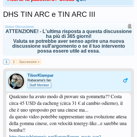
DHS TIN ARC e TIN ARC III
Status Discussione:
ATTENZIONE! - L'ultima risposta a questa discussione
ha più di 365 giorni!
Valuta se potrebbe aver senso aprire una nuova
discussione sull'argomento o se il tuo intervento
possa essere utile ad essa.
1
2
Successive >
TiborKlampar
Rabarama's fan
Staff Member
Qualcuno ha avuto modo di provare sta gommetta?? Costa
circa 45 USD da eacheng (circa 31 € al cambio odierno), il
che è uno sproposito per una cinese ma...
da questo video potrebbe rappresentare una evoluzione attesa
della gomma cinese, con velocità tenergy-like...e sarebbe una
bomba!!
http://mytabletennis.net/forum/forum_posts.asp?