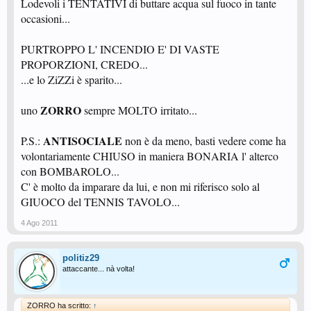
Lodevoli i TENTATIVI di buttare acqua sul fuoco in tante
occasioni...
PURTROPPO L' INCENDIO E' DI VASTE
PROPORZIONI, CREDO...
...e lo ZiZZi è sparito...
ZORRO
uno
sempre MOLTO irritato...
ANTISOCIALE
P.S.:
non è da meno, basti vedere come ha
volontariamente CHIUSO in maniera BONARIA l' alterco
con BOMBAROLO...
C' è molto da imparare da lui, e non mi riferisco solo al
GIUOCO del TENNIS TAVOLO...
4 Ago 2011
politiz29
attaccante... nà volta!
ZORRO ha scritto:
↑