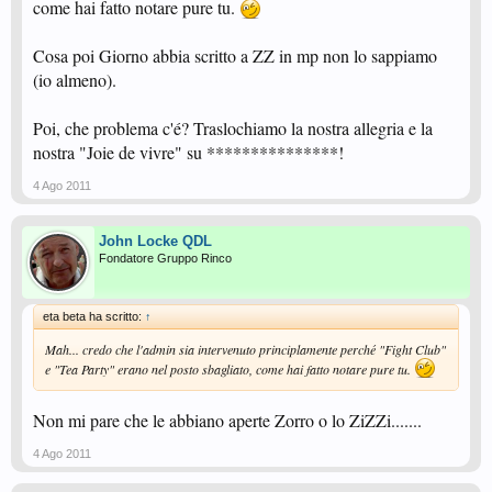
come hai fatto notare pure tu.
E' possibile conoscere l'opinione della "gente seria" in merito?
Cosa poi Giorno abbia scritto a ZZ in mp non lo sappiamo
(io almeno).
Poi, che problema c'é? Traslochiamo la nostra allegria e la
nostra "Joie de vivre" su ***************!
4 Ago 2011
John Locke QDL
Fondatore Gruppo Rinco
eta beta ha scritto:
↑
Mah... credo che l'admin sia intervenuto principlamente perché "Fight Club"
e "Tea Party" erano nel posto sbagliato, come hai fatto notare pure tu.
Non mi pare che le abbiano aperte Zorro o lo ZiZZi.......
4 Ago 2011