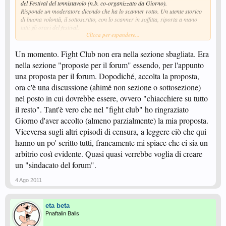
del Festival del tennistavolo (n.b. co-organizzato da Giorno).
Risponde un moderatore dicendo che ha lo scanner rotto. Un utente storico
di buona volontà, il sottoscritto, con lo scanner in soffitta, riporta a mano
tutti gli orari del festival.
Clicca per espandere...
Dopo qualche giorno, Giorno (scusate la ripetizione) posta il thread
dedicato al Festival. L'utente volenteroso é in vena di spiritosaggini e scrive
Un momento. Fight Club non era nella sezione sbagliata. Era
sul nuovo thread: "con i migliori ringraziamenti a quanti hanno anticipato le
nella sezione "proposte per il forum" essendo, per l'appunto
date del festival agli utenti richiedenti" + faccina.
una proposta per il forum. Dopodiché, accolta la proposta,
Passa qualche giorno e il post polemico/ironico che non aveva avuto
ora c'è una discussione (ahimé non sezione o sottosezione)
risposta cessa di aver motivo di sopravvivenza e l'utente lo cancella.
nel posto in cui dovrebbe essere, ovvero "chiacchiere su tutto
il resto". Tant'è vero che nel "fight club" ho ringraziato
A quel punto, dopo la cancellazione, arriva la bacchettata del Super
Moderator (dimostrando così che nella sua firma non c'é affatto autoronia)
Giorno d'aver accolto (almeno parzialmente) la mia proposta.
per il post cancellato e per non aver usato l'mp per le comunicazioni con lui.
Viceversa sugli altri episodi di censura, a leggere ciò che qui
Risposta dell'utente: "Oh my God, avevo solo fatto ironia sull'altrui
hanno un po' scritto tutti, francamente mi spiace che ci sia un
riconoscenza...". Con una postilla: "a pubblico cazziatone, pubblica replica"
arbitrio così evidente. Quasi quasi verrebbe voglia di creare
e con una chiosa beneaugurante: "buon festival! Se riuscirò a trovare 2
un "sindacato del forum".
giorni liberi farò una capatina anche quest'anno".
Quest'ultimo post viene cancellato e rimane in vista solo il diktat del Super
4 Ago 2011
Moderator.
Questa per me si chiama "giustizia sommaria".
eta beta
Pnaftalin Balls
Può Internet diventare la tomba della democrazia?