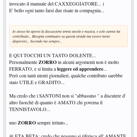
invocato il manuale del CAXXEGGIATORE... )
E' bello ogni tanto farsi due risate in compagnia...
Io stesso ho aperto la discussione tennis tavolo e musica, e solo sunnie ha
contribuito... Bisogna continuare su questa strada ma essere meno
dispersivi... Secondo me sempre...
E QUI TOCCHI UN TASTO DOLENTE...
ZORRO
Personalmente
in alcuni argomenti non è molto
leggere ed apprendere
FERRATO, e si limita a
...
Però con tanti utenti giornalieri, qualche contributo sarebbe
stato UTILE e GRADITO...
Ma credo che i SANTONI non si "abbassino " a discutere d'
altro fuorchè di quanto è AMATO chi governa il
TENNISTAVOLO...
ZORRO
uno
sempre irritato...
@ ETA BETA: credo che nessuno si riferisca all' AMANTE