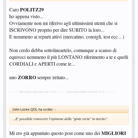
POLITZ29
Caro
ho appena visto...
Ovviamente non mi riferivo agli ultimissimi utenti che si
ISCRIVONO proprio per dire SUBITO la loro...
E nemmeno ai reparti attivi (mercatino, consigli, test ecc... )
Non credo debba sottolineartelo, comunque a scanso di
equivoci nemmeno il più LONTANO riferimento a te e quelli
CORDIALI e APERTI come te...
ZORRO
uno
sempre irritato...
---------- Messaggio aggiunto alle 12:43 ---------- Il post precedente era delle 12:27 ----------
John Locke QDL ha scritto:
↑
...E' possibile conoscere l'opinione della "gente seria" in merito?
MIGLIORI
Mi ero già appuntato questo post come uno dei