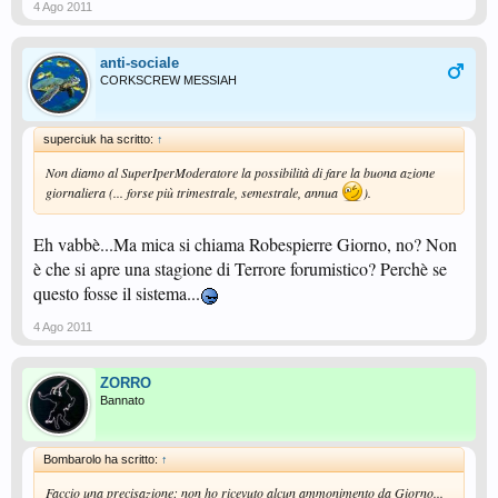
4 Ago 2011
anti-sociale
CORKSCREW MESSIAH
superciuk ha scritto:
↑
Non diamo al SuperIperModeratore la possibilità di fare la buona azione
giornaliera (... forse più trimestrale, semestrale, annua
).
Eh vabbè...Ma mica si chiama Robespierre Giorno, no? Non
è che si apre una stagione di Terrore forumistico? Perchè se
questo fosse il sistema...
4 Ago 2011
ZORRO
Bannato
Bombarolo ha scritto:
↑
Faccio una precisazione: non ho ricevuto alcun ammonimento da Giorno...