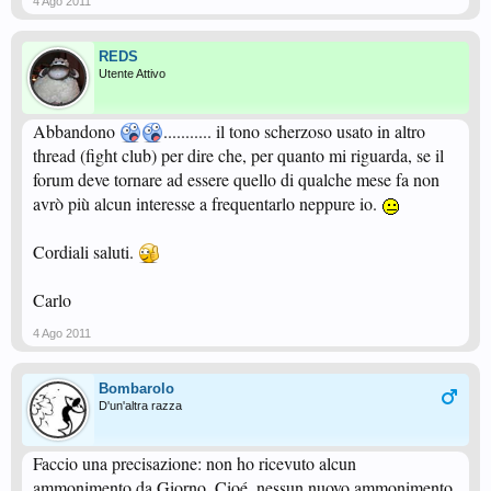
4 Ago 2011
discussioni "serie" ed anzi in molti casi le propongono.
REDS
Utente Attivo
Abbandono
........... il tono scherzoso usato in altro
thread (fight club) per dire che, per quanto mi riguarda, se il
forum deve tornare ad essere quello di qualche mese fa non
avrò più alcun interesse a frequentarlo neppure io.
Cordiali saluti.
Carlo
4 Ago 2011
Bombarolo
D'un'altra razza
Faccio una precisazione: non ho ricevuto alcun
ammonimento da Giorno. Cioé, nessun nuovo ammonimento,