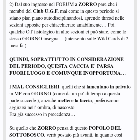
ZORRO
2) Dal suo ingresso nel FORUM a
pare che i
Club U.G.F.
membri del
mai come in questo periodo si
stiano pian piano autodisciplinandosi, aprendo thread nelle
sezioni apposite per chiacchierare amabilmente… Poi,
qualche OT fisiologico in altre sezioni ci può stare, come lo
stesso GIORNO insegna… (intervento sulle Wild Cards di 2
mesi fa )
QUINDI, SOPRATTUTTO IN CONSIDERAZIONE
DEL PERIODO, QUESTA CACCIA E’ PARSA
FUORI LUOGO E COMUNQUE INOPPORTUNA…
MAL CONSIGLIERI
lamentano in privato
I
, quelli che si
in MP con GIORNO (come da un po’ di tempo a questa
mettere la faccia
parte succede ), anziché
, preferiscono
aggirarsi nell’ ombra, di nascosto.
Era già successo in precedenza…
ZORRO
POPOLO DEL
Su quello che
pensa di questo
SOTTOBOSCO
, verrà postato più avanti, in quanto così