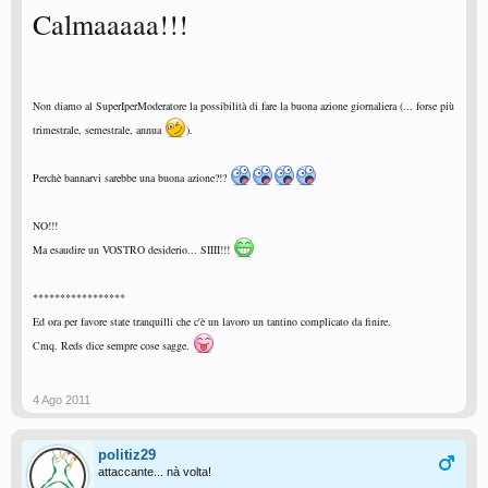
Calmaaaaa!!!
Non diamo al SuperIperModeratore la possibilità di fare la buona azione giornaliera (... forse più
trimestrale, semestrale, annua
).
Perchè bannarvi sarebbe una buona azione?!?
NO!!!
Ma esaudire un VOSTRO desiderio... SIIII!!!
*****************
Ed ora per favore state tranquilli che c'è un lavoro un tantino complicato da finire.
Cmq. Reds dice sempre cose sagge.
4 Ago 2011
politiz29
attaccante... nà volta!