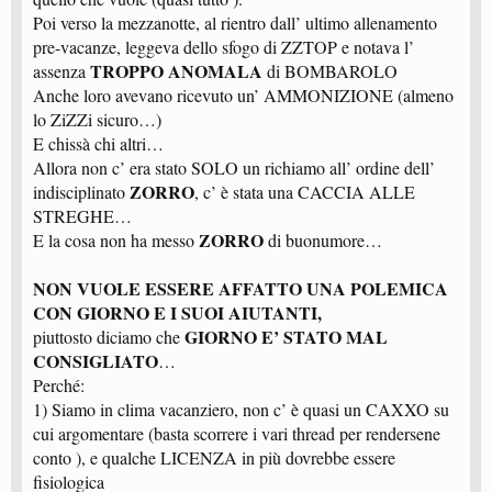
Poi verso la mezzanotte, al rientro dall’ ultimo allenamento
pre-vacanze, leggeva dello sfogo di ZZTOP e notava l’
TROPPO ANOMALA
assenza
di BOMBAROLO
Anche loro avevano ricevuto un’ AMMONIZIONE (almeno
lo ZiZZi sicuro…)
E chissà chi altri…
Allora non c’ era stato SOLO un richiamo all’ ordine dell’
ZORRO
indisciplinato
, c’ è stata una CACCIA ALLE
STREGHE…
ZORRO
E la cosa non ha messo
di buonumore…
NON VUOLE ESSERE AFFATTO UNA POLEMICA
CON GIORNO E I SUOI AIUTANTI,
GIORNO E’ STATO MAL
piuttosto diciamo che
CONSIGLIATO
…
Perché:
1) Siamo in clima vacanziero, non c’ è quasi un CAXXO su
cui argomentare (basta scorrere i vari thread per rendersene
conto ), e qualche LICENZA in più dovrebbe essere
fisiologica