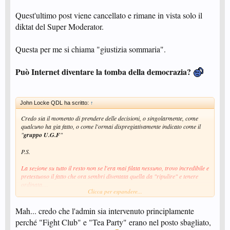
Quest'ultimo post viene cancellato e rimane in vista solo il
diktat del Super Moderator.
Questa per me si chiama "giustizia sommaria".
Può Internet diventare la tomba della democrazia?
John Locke QDL ha scritto:
↑
Credo sia il momento di prendere delle decisioni, o singolarmente, come
qualcuno ha gia fatto, o come l'ormai dispregiativamente indicato come il
"
gruppo U.G.F
"
P.S.
La sezione su tutto il resto non se l'era mai filata nessuno, trovo incredibile e
pretestuoso il fatto che ora sembri diventata quella da "ripulire" e tenere
ordinata....
Clicca per espandere...
Non è elegante ma in questo momento l'eleganza passa in secondo piano e
mi autoquoto citando un post al quale non ho avuto le sperate risposte
Mah... credo che l'admin sia intervenuto principlamente
perché "Fight Club" e "Tea Party" erano nel posto sbagliato,