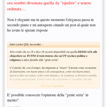
ora sembri diventata quella da "ripulire" e tenere
ordinata....
Non è elegante ma in questo momento l'eleganza passa in
secondo piano e mi autoquoto citando un post al quale non
ho avuto le sperate risposte
John Locke QDL ha scritto:
↑
Non credo che su 18 e dico 18 sezioni disponibili sia quella
DEDICATA alle
chiacchere su TUTTO il resto tranne che sul TT (escluse politica e
religione)
a dare fastidio alla "gente seria"
C'è anche chi, con il tempo, ha imparato a "vivere" il forum come occasione
di distensione con buoni amici e di conseguenza, come tra buoni amici,
passa a dare un saluto, a fare una battuta e, in sostanza, a divertirsi usando
la sezione appropriata. Certo è vero che ogni tanto si "sconfina" da tale
sezione ma a mio modesto parere, senza mai (o molto raramente) cadere
Clicca per espandere...
nel cattivo gusto.
E' possibile conoscere l'opinione della "gente seria" in
Non vedo come tutto cio' possa togliere prestigio o credibilità al forum.
merito?
Ritengo altresi' che coloro i quali si stanno divertendo nella sezione
sopracitata siano in gran parte gli stessi che non si tirano mai indietro dalle