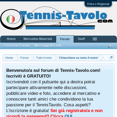
Entra o Registrati
Home
Mercatino Materiali
Staff
Forum
Cerca nei Forum
Messaggi Recenti
Home
Forum
Tutto il resto
Chiacchiere su tutto il resto!
Benvenuto/a sul forum di Tennis-Tavolo.com!
Iscriviti è GRATUITO!
Iscrivendoti con il pulsante qui a destra potrai
partecipare attivamente nelle discussioni,
pubblicare video e foto, accedere al mercatino e
conoscere tanti amici che condividono la tua
passione per il TennisTavolo. Cosa aspetti?
L'iscrizione è gratuita!
Sei già registrato/a e non
ricordi la password? Clicca
QUI
.