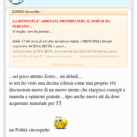
ZORRO ha scritto:
↑
LA RISPOSTA E’ ARRIVATA PROPRIO IERI, IL FORUM HA
PARLATO…
O meglio, non ha parlato…
Dalle 17.00 circa di ieri fino ad adesso infatti, i PRINCIPALI thread
registrano
SCENA MUTA
o quasi…
(ad eccezione di ETA BETA, forse perché più SAGGIO di tutti noi, forse
perché ha cercato di “smuovere le acque “… magari potrà confermare o
smentire… )
Clicca per espandere...
NON ERA MAI SUCCESSO DA MESI A QUESTA PARTE…
E POI COSI’ ALL’ IMPROVVISO…
...sei poco attento Zorro... mi deludi....
io ieri ho visto una decina (chissà come mai proprio 10)
discussioni nuove di un nuovo utente che elargisce consigli a
manetta e opinioni gratuite... tipo anche nuovi siti da dove
acquistare materiale per TT
un Politiz circospetto