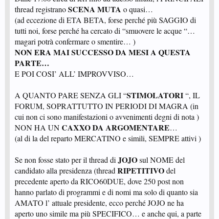
SCENA MUTA
thread registrano
o quasi…
(ad eccezione di ETA BETA, forse perché più SAGGIO di
tutti noi, forse perché ha cercato di “smuovere le acque “…
magari potrà confermare o smentire… )
NON ERA MAI SUCCESSO DA MESI A QUESTA
PARTE…
E POI COSI’ ALL’ IMPROVVISO…
STIMOLATORI
A QUANTO PARE SENZA GLI “
“, IL
FORUM, SOPRATTUTTO IN PERIODI DI MAGRA (in
cui non ci sono manifestazioni o avvenimenti degni di nota )
CAXXO DA ARGOMENTARE
NON HA UN
…
(al di la del reparto MERCATINO e simili, SEMPRE attivi )
JOJO
Se non fosse stato per il thread di
sul NOME del
RIPETITIVO
candidato alla presidenza (thread
del
precedente aperto da RICO60DUE, dove 250 post non
hanno parlato di programmi e di nomi ma solo di quanto sia
AMATO l’ attuale presidente, ecco perché JOJO ne ha
aperto uno simile ma più SPECIFICO… e anche qui, a parte