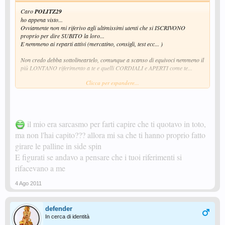
Caro
POLITZ29
ho appena visto...
Ovviamente non mi riferivo agli ultimissimi utenti che si ISCRIVONO
proprio per dire SUBITO la loro...
E nemmeno ai reparti attivi (mercatino, consigli, test ecc... )
Non credo debba sottolineartelo, comunque a scanso di equivoci nemmeno il
più LONTANO riferimento a te e quelli CORDIALI e APERTI come te...
Clicca per espandere...
uno
ZORRO
sempre irritato...
il mio era sarcasmo per farti capire che ti quotavo in toto,
ma non l'hai capito??? allora mi sa che ti hanno proprio fatto
girare le palline in side spin
E figurati se andavo a pensare che i tuoi riferimenti si
rifacevano a me
4 Ago 2011
defender
In cerca di identità