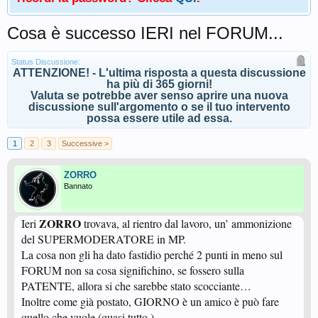
Cosa è successo IERI nel FORUM...
Status Discussione:
ATTENZIONE! - L'ultima risposta a questa discussione
ha più di 365 giorni!
Valuta se potrebbe aver senso aprire una nuova
discussione sull'argomento o se il tuo intervento
possa essere utile ad essa.
1
2
3
Successive >
ZORRO
Bannato
ZORRO
Ieri
trovava, al rientro dal lavoro, un’ ammonizione
del SUPERMODERATORE in MP.
La cosa non gli ha dato fastidio perché 2 punti in meno sul
FORUM non sa cosa significhino, se fossero sulla
PATENTE, allora si che sarebbe stato scocciante…
Inoltre come già postato, GIORNO è un amico è può fare
quello che vuole (quasi tutto ).