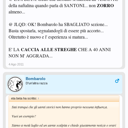
ZORRO
della naftalina quando parla di SANTONI... non
almeno...
@ JLQD: OK! Bombarolo ha SBAGLIATO sezione...
Basta spostarla, segnalandogli di essere più accorto...
Oltretutto è nuovo e l' esperienza si matura...
CACCIA ALLE STREGHE
E' LA
CHE A 40 ANNI
NON M' AGGRADA...
4 Ago 2011
Bombarolo
D'un'altra razza
eta beta ha scritto:
↑
Stai tranqui che gli utenti storici non hanno proprio nessuna influenza.
Vuoi un esempio?
Siamo a metà luglio ed un utente scalpita e chiede giustamente notizie e orari