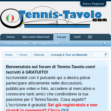
Entra o Registrati
Home
Mercatino Materiali
Staff
Forum
Cerca nei Forum
Messaggi Recenti
Home
Forum
Materiali
Consigli & Test sui Materiali
Benvenuto/a sul forum di Tennis-Tavolo.com!
Iscriviti è GRATUITO!
Iscrivendoti con il pulsante qui a destra potrai
partecipare attivamente nelle discussioni,
pubblicare video e foto, accedere al mercatino e
conoscere tanti amici che condividono la tua
passione per il TennisTavolo. Cosa aspetti?
L'iscrizione è gratuita!
Sei già registrato/a e non
ricordi la password? Clicca
QUI
.