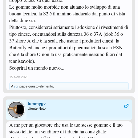
Le gomme molto morbide non aiutano lo sviluppo di una
buona tecnica, la S2 è il minimo sindacale dal punto di vista
della durezza.
Piuttosto, considererei seriamente l'adozione di rivestimenti di
tipo cinese, orientandosi sulla durezza 36 o 37A (cioè 36 o
37 shore A che è la scala che usano i produttori cinesi, la
Butterfly ed anche i produttori di pneumatici; la scala ESN
che è la shore O non la usa praticamente nessuno fuori dal
tennistavolo).
Scoprirai un mondo nuovo...
15 Nov 2025
A
vg.
piace questo elemento.
tommygv
Utente Noto
A me per un giocatore che usa le tue stesse gomme e il tuo
stesso telaio, un venditore di fiducia ha consigliato: