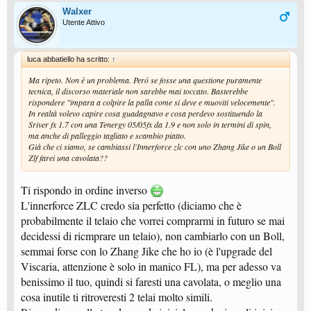
Walxer
Utente Attivo
luca abbatiello ha scritto:
↑
Ma ripeto. Non è un problema. Peró se fosse una questione puramente
tecnica, il discorso materiale non sarebbe mai toccato. Basterebbe
rispondere "impara a colpire la palla come si deve e muoviti velocemente".
In realtà volevo capire cosa guadagnavo e cosa perdevo sostituendo la
Sriver fx 1.7 con una Tenergy 05/05fx da 1.9 e non solo in termini di spin,
ma anche di palleggio tagliato e scambio piatto.
Già che ci siamo, se cambiassi l'Innerforce zlc con uno Zhang Jike o un Boll
Zlf farei una cavolata??
Ti rispondo in ordine inverso
L'innerforce ZLC credo sia perfetto (diciamo che è
probabilmente il telaio che vorrei comprarmi in futuro se mai
decidessi di ricmprare un telaio), non cambiarlo con un Boll,
semmai forse con lo Zhang Jike che ho io (è l'upgrade del
Viscaria, attenzione è solo in manico FL), ma per adesso va
benissimo il tuo, quindi si faresti una cavolata, o meglio una
cosa inutile ti ritroveresti 2 telai molto simili.