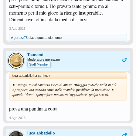
sett+partite e tornei). Ho provato tante gomme ma al
momento per il mio gioco la ritengo insuperabile.
Dimenticavo: ottima dalla media distanza.
3 Ago 2013
A
guruzz75
piace questo elemento.
Tsunami!
Moderatore mercatino
Staff Member
luca abbatiello ha scritto:
↑
Mi spiego. Io col rovescio gioco di attesa. Palleggio qualche palla in più.
Apro poco, ma quando entro nello scambio predilisco la precisione. E
quando "devo", spingo forte ma senza "agganciare" (colpo secco).
prova una puntinata corta
4 Ago 2013
luca abbatiello