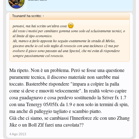
Tsunami! ha scritto:
↑
pensavi, ma hai scritto un'altra cosa
del resto i motivi per cambiare gomma sono solo ed sclusivamente tecnici, o
al limite di tipo economico.
Ah, manco a farlo apposta ho seguito esattamente la strada di Mirko,
giocavo anche io col solo taglio di rovescio con una tackiness c2 ma per
evolvere il gioco sono passato ad una Spectol, che mi evita di rispondere
sempre passivamente col rovescio.
Ma ripeto. Non è un problema. Peró se fosse una questione
puramente tecnica, il discorso materiale non sarebbe mai
toccato. Basterebbe rispondere "impara a colpire la palla
come si deve e muoviti velocemente". In realtà volevo capire
cosa guadagnavo e cosa perdevo sostituendo la Sriver fx 1.7
con una Tenergy 05/05fx da 1.9 e non solo in termini di spin,
ma anche di palleggio tagliato e scambio piatto.
Già che ci siamo, se cambiassi l'Innerforce zlc con uno Zhang
Jike o un Boll Zlf farei una cavolata??
4 Ago 2013