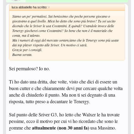
luca abbatiello ha scritto:
↑
Siamo un po' permalosi. Sai benissimo che poche persone giocano o
giocavano a quel livello. Mica ho detto che sono più bravo? Tu sei uscito
dicendo che le Sriver le usa Costantini. E quindi? Usandole invece delle
Tenergy giocherei come Costantini? So bene che non è il materiale che
conta, ma il talento.
Ma i numeri di oggi del mercato sentenziano che le Tenergy sono più usate
dai top player rispetto alle Sriver. Un motivo ci sarà.
Grazie per i consigli.
Buona serata.
Sei permaloso? Io no.
Ti ho dato una dritta, due volte, visto che dici di essere un
buon cutter e che chiaramente devi pur cercare qualche volta
anche di chiuderlo il punto. Ma non ti sei degnato di una
risposta, tutto preso a decantare le Tenergy.
Sul punto delle Sriver G3, ho letto che Walxer le ha trovate
pessime, ecco il motivo per cui vi ho ricordato che sono le
attualmente (non 30 anni fa)
gomme che
usa Massimo.