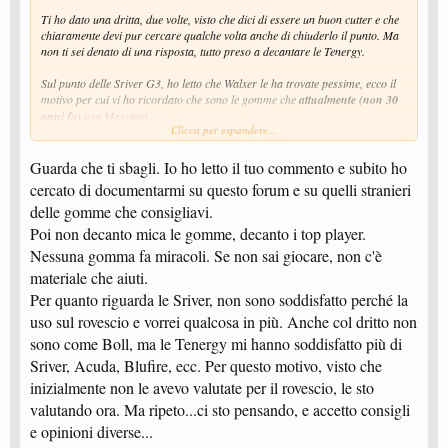
Ti ho dato una dritta, due volte, visto che dici di essere un buon cutter e che
chiaramente devi pur cercare qualche volta anche di chiuderlo il punto. Ma
non ti sei denato di una risposta, tutto preso a decantare le Tenergy.
Sul punto delle Sriver G3, ho letto che Walxer le ha trovate pessime, ecco il
motivo per cui vi ho ricordato che sono le gomme che
attualmente (non 30
anni fa)
usa Massimo.
Clicca per espandere...
Ciao
Guarda che ti sbagli. Io ho letto il tuo commento e subito ho
--- Messaggio Unito Automaticamente,
4 Ago 2013
---
cercato di documentarmi su questo forum e su quelli stranieri
delle gomme che consigliavi.
Poi non decanto mica le gomme, decanto i top player.
Nessuna gomma fa miracoli. Se non sai giocare, non c'è
materiale che aiuti.
Per quanto riguarda le Sriver, non sono soddisfatto perché la
uso sul rovescio e vorrei qualcosa in più. Anche col dritto non
sono come Boll, ma le Tenergy mi hanno soddisfatto più di
Sriver, Acuda, Blufire, ecc. Per questo motivo, visto che
inizialmente non le avevo valutate per il rovescio, le sto
valutando ora. Ma ripeto...ci sto pensando, e accetto consigli
e opinioni diverse...