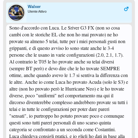
Walxer
Utente Attivo
Sono d'accordo con Luca. Le Sriver G3 FX (non so cosa
cambi con le storiche EL che non ho mai provato) ne ho
provate su almeno 5 telai, tutte per i miei personali gusti non
grippanti, e di questo avviso lo sono state anche le 3-4
persone che le usano in varie configurazioni (2.0, 2.1, 1.7).
Al contrario le T05 le ho provate anche su telai diversi
(sempre BT però) e devo dire che le ho trovate SEMPRE
ottime, anche quando avevo le 1.7 si sentiva la differenza con
le altre. Anche io come Luca ho provato Acuda (solo le S3) e
altre (non ho provato però le Hurricane Neo) e le ho trovate
diverse, poco "uniformi" nel comportamento ma qui il
dircorso diventerebbe complesso andrebbero provate su tutti i
telai e in tutte le configurazioni per poter dare pareri
"sensati", io purtroppo ho potuto provare poco e comunque
questi sono tutti pareri personali di uno scarso quinta
categoria se confrontato a un seconda come Costantini.
Luca chiedeva consigli pratici, e io glieli ho dati in base alla