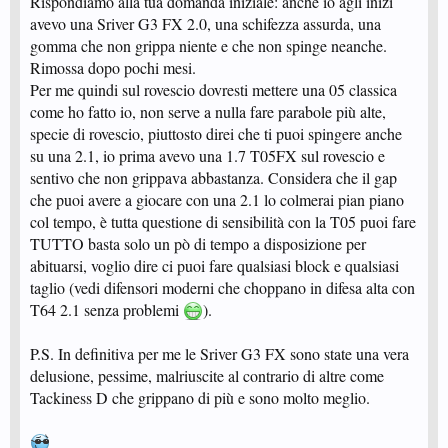
Rispondiamo alla tua domanda iniziale: anche io agli inizi
avevo una Sriver G3 FX 2.0, una schifezza assurda, una
gomma che non grippa niente e che non spinge neanche.
Rimossa dopo pochi mesi.
Per me quindi sul rovescio dovresti mettere una 05 classica
come ho fatto io, non serve a nulla fare parabole più alte,
specie di rovescio, piuttosto direi che ti puoi spingere anche
su una 2.1, io prima avevo una 1.7 T05FX sul rovescio e
sentivo che non grippava abbastanza. Considera che il gap
che puoi avere a giocare con una 2.1 lo colmerai pian piano
col tempo, è tutta questione di sensibilità con la T05 puoi fare
TUTTO basta solo un pò di tempo a disposizione per
abituarsi, voglio dire ci puoi fare qualsiasi block e qualsiasi
taglio (vedi difensori moderni che choppano in difesa alta con
T64 2.1 senza problemi
).
P.S. In definitiva per me le Sriver G3 FX sono state una vera
delusione, pessime, malriuscite al contrario di altre come
Tackiness D che grippano di più e sono molto meglio.