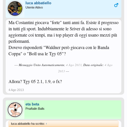
luca abbatiello
Utente Attivo
Ma Costantini giocava "forte" tanti anni fa. Esiste il progresso
in tutti gli sport. Indubbiamente le Sriver di adesso si sono
aggiornate coi tempi, ma i top player di oggi usano mezzi più
performanti.
Dovevo risponderti "Waldner però giocava con le Banda
Coppa" o "Boll usa le Tgy 05"?
--- Messaggio Unito Automaticamente,
4 Ago 2013
, Data originale:
4 Ago
2013
---
Allora? Tgy 05 2.1, 1.9, o fx?
4 Ago 2013
eta beta
Pnaftalin Balls
luca abbatiello ha scritto:
↑