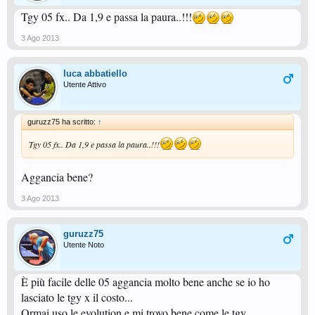
Tgy 05 fx.. Da 1,9 e passa la paura..!!!
3 Ago 2013
luca abbatiello
Utente Attivo
guruzz75 ha scritto:
↑
Tgy 05 fx.. Da 1,9 e passa la paura..!!!
Aggancia bene?
3 Ago 2013
guruzz75
Utente Noto
È più facile delle 05 aggancia molto bene anche se io ho
lasciato le tgy x il costo...
Ormai uso le evolution e mi trovo bene come le tgy..