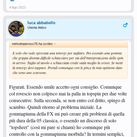
4 Ago 2013
luca abbatiello
Utente Attivo
mirkoimperoxx76 ha scritto:
↑
E solo che vedo sprecata una tenergy per tagliare. Poi essendo una gomma
che grippa diventa difficile schiacciare per via dell'interpretazione dello spin
in arrivo. Taglio al tavolo e schiacciata credo vada meglio la sriver. Se metti
la tenergy devi toppare. Prendi comunque con le pinze la mia opinione dato
che sono uno scarsone.
Figurati. Essendo umile accetto ogni consiglio. Comunque
col rovescio non colpisco mai la palla in topspin per due volte
consecutive. Sulla seconda, se non entro col dritto, spingo di
scambio. Quindi ritorno al problema iniziale. La
gommapiuma della FX mi può creare più problemi di quella
più dura della 05 classica, o essendo un discorso di solo
"topsheet" (così mi pare si chiami) ho comunque più
controllo con la gommapiuma morbida? In termini semplici,