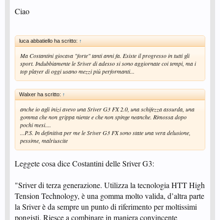
Ciao
luca abbatiello ha scritto:
↑
Ma Costantini giocava "forte" tanti anni fa. Esiste il progresso in tutti gli
sport. Indubbiamente le Sriver di adesso si sono aggiornate coi tempi, ma i
top player di oggi usano mezzi più performanti...
Walxer ha scritto:
↑
anche io agli inizi avevo una Sriver G3 FX 2.0, una schifezza assurda, una
gomma che non grippa niente e che non spinge neanche. Rimossa dopo
pochi mesi....
...P.S. In definitiva per me le Sriver G3 FX sono state una vera delusione,
pessime, malriuscite
Leggete cosa dice Costantini delle Sriver G3:
"Sriver di terza generazione. Utilizza la tecnologia HTT High
Tension Technology, è una gomma molto valida, d’altra parte
la Sriver è da sempre un punto di riferimento per moltissimi
pongisti. Riesce a combinare in maniera convincente