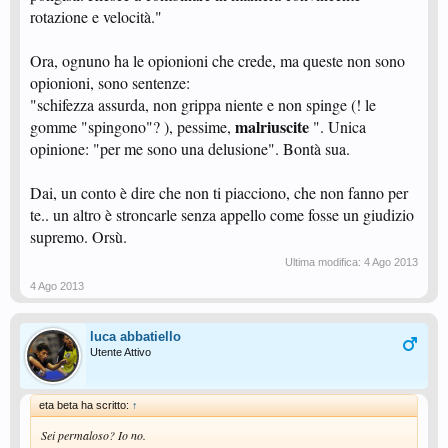
rotazione e velocità."
Ora, ognuno ha le opionioni che crede, ma queste non sono
opionioni, sono sentenze:
"schifezza assurda, non grippa niente e non spinge (! le
malriuscite
gomme "spingono"? ), pessime,
". Unica
opinione: "per me sono una delusione". Bontà sua.
Dai, un conto è dire che non ti piacciono, che non fanno per
te.. un altro è stroncarle senza appello come fosse un giudizio
supremo. Orsù.
Ultima modifica:
4 Ago 2013
4 Ago 2013
luca abbatiello
Utente Attivo
eta beta ha scritto:
↑
Sei permaloso? Io no.