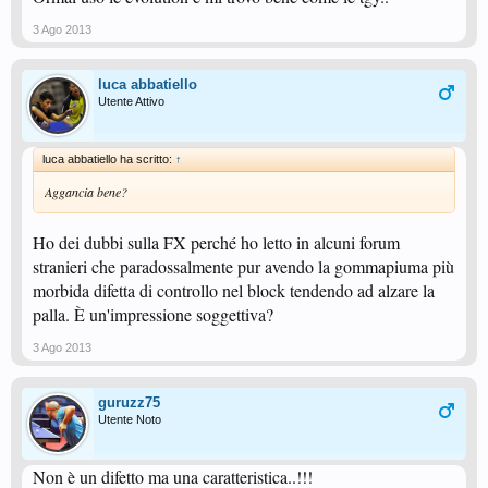
3 Ago 2013
luca abbatiello
Utente Attivo
luca abbatiello ha scritto:
↑
Aggancia bene?
Ho dei dubbi sulla FX perché ho letto in alcuni forum
stranieri che paradossalmente pur avendo la gommapiuma più
morbida difetta di controllo nel block tendendo ad alzare la
palla. È un'impressione soggettiva?
3 Ago 2013
guruzz75
Utente Noto
Non è un difetto ma una caratteristica..!!!