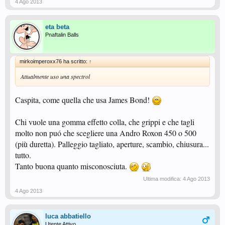
4 Ago 2013
eta beta
Pnaftalin Balls
mirkoimperoxx76 ha scritto:
↑
Attualmente uso una spectrol
Caspita, come quella che usa James Bond!
Chi vuole una gomma effetto colla, che grippi e che tagli
molto non puó che scegliere una Andro Roxon 450 o 500
(più duretta). Palleggio tagliato, aperture, scambio, chiusura...
tutto.
Tanto buona quanto misconosciuta.
Ultima modifica:
4 Ago 2013
4 Ago 2013
luca abbatiello
Utente Attivo