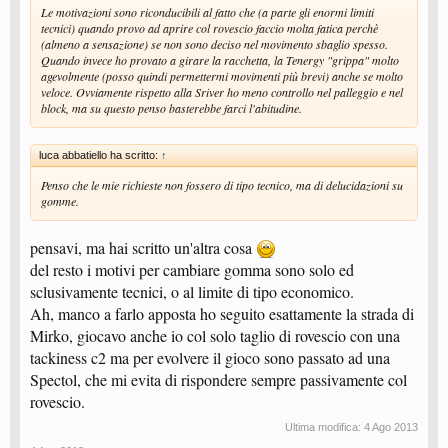
Le motivazioni sono riconducibili al fatto che (a parte gli enormi limiti
tecnici) quando provo ad aprire col rovescio faccio molta fatica perchè
(almeno a sensazione) se non sono deciso nel movimento sbaglio spesso.
Quando invece ho provato a girare la racchetta, la Tenergy "grippa" molto
agevolmente (posso quindi permettermi movimenti più brevi) anche se molto
veloce. Ovviamente rispetto alla Sriver ho meno controllo nel palleggio e nel
block, ma su questo penso basterebbe farci l'abitudine.
luca abbatiello ha scritto:
↑
Penso che le mie richieste non fossero di tipo tecnico, ma di delucidazioni su
gomme.
pensavi, ma hai scritto un'altra cosa
del resto i motivi per cambiare gomma sono solo ed
sclusivamente tecnici, o al limite di tipo economico.
Ah, manco a farlo apposta ho seguito esattamente la strada di
Mirko, giocavo anche io col solo taglio di rovescio con una
tackiness c2 ma per evolvere il gioco sono passato ad una
Spectol, che mi evita di rispondere sempre passivamente col
rovescio.
Ultima modifica:
4 Ago 2013