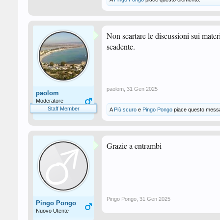
Non scartare le discussioni sui mate
scadente.
paolom
,
31 Gen 2025
paolom
Moderatore
Staff Member
A
Più scuro
e
Pingo Pongo
piace questo mess
Grazie a entrambi
Pingo Pongo
,
31 Gen 2025
Pingo Pongo
Nuovo Utente