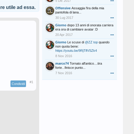
5 Dic 2017
•••
e utile ad essa.
Offensive
Assaggia l'ira della mia
pantofola di lana...
30 Lug 2017
•••
Giorno
dopo 13 anni di onorata carriera
era ora di cambiare avatar :D
20 Apr 2017
•••
Giorno
Le scuse di
@ZZ top
quando
non quota bene:
https://youtu.be/9RjTlfVSZk4
8 Nov 2016
•••
marco74
Tornato all'antico....tira
forte...finisce punto...
7 Nov 2016
•••
#1
Condividi