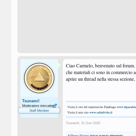
Ciao Carmelo, benvenuto sul forum. C
che materiali ci sono in commercio ad
aprire un thread nella stessa sezione
Tsunami!
Moderatore mercatino
Visita il sito del tennistavolo Parabiago
www.ttparabia
Staff Member
Visita il mio sito
www.echidivita.it
Tsunami!
,
31 Gen 2025
A
Pingo Pongo
piace questo elemento.