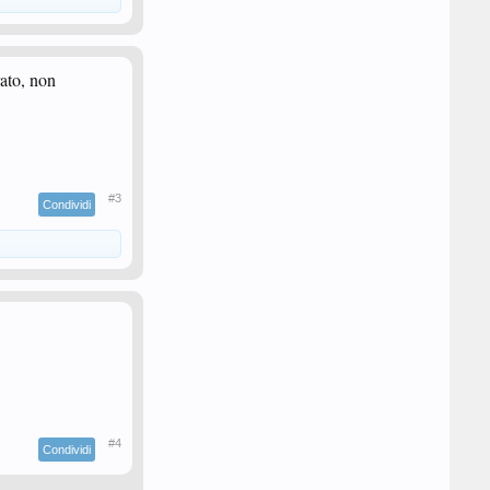
rato, non
#3
Condividi
#4
Condividi