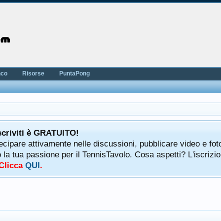
nco
Risorse
PuntaPong
scriviti è GRATUITO!
tecipare attivamente nelle discussioni, pubblicare video e fot
a tua passione per il TennisTavolo. Cosa aspetti? L'iscrizio
 Clicca
QUI
.