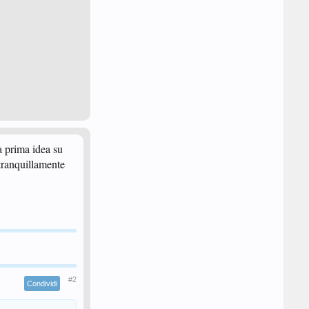
a prima idea su
 tranquillamente
#2
Condividi