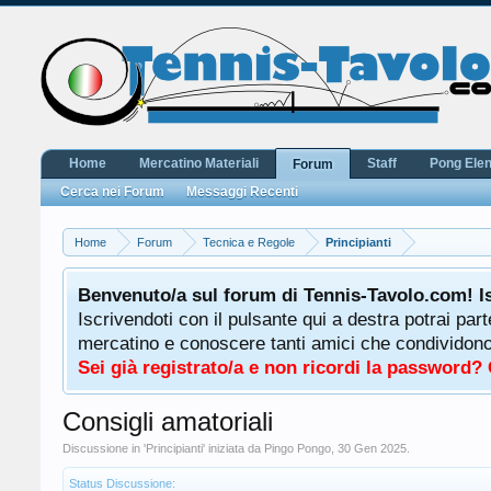
Home
Mercatino Materiali
Staff
Pong Ele
Forum
Cerca nei Forum
Messaggi Recenti
Home
Forum
Tecnica e Regole
Principianti
Benvenuto/a sul forum di Tennis-Tavolo.com! I
Iscrivendoti con il pulsante qui a destra potrai par
mercatino e conoscere tanti amici che condividono l
Sei già registrato/a e non ricordi la password?
Consigli amatoriali
Discussione in '
Principianti
' iniziata da
Pingo Pongo
,
30 Gen 2025
.
Status Discussione: