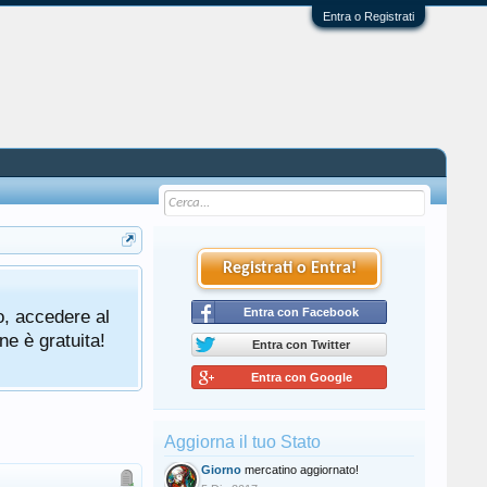
Entra o Registrati
Registrati o Entra!
o, accedere al
Entra con Facebook
ne è gratuita!
Entra con Twitter
Entra con Google
Aggiorna il tuo Stato
Giorno
mercatino aggiornato!