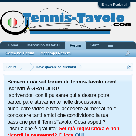
Entra o Registrati
Home
Mercatino Materiali
Staff
Forum
Cerca nei Forum
Messaggi Recenti
Forum
...
Dove giocare ed allenarsi
Benvenuto/a sul forum di Tennis-Tavolo.com!
Iscriviti è GRATUITO!
Iscrivendoti con il pulsante qui a destra potrai
partecipare attivamente nelle discussioni,
pubblicare video e foto, accedere al mercatino e
conoscere tanti amici che condividono la tua
passione per il TennisTavolo. Cosa aspetti?
L'iscrizione è gratuita!
Sei già registrato/a e non
ricordi la password? Clicca
QUI
.