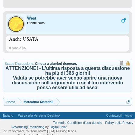
West
Utente Noto
Anche USATA
8 Nov 2005
Status Discussione:
Chiusa a ulteriori risposte.
ATTENZIONE! - L'ultima risposta a questa discussione
ha più di 365 giorni!
Valuta se potrebbe aver senso aprire una nuova
discussione sull'argomento o se il tuo intervento
possa essere utile ad essa.
Home
Mercatino Materiali
Italiano
Passa alla Versione Desktop
Contattaci!
Aiuto
Termini e Condizioni d'uso del sito
Policy sulla Privacy
Advertising Positioning
by
Digital Point
Forum software by XenForo™
| [HA] Missing Icons