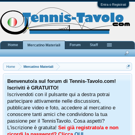
Entra o Registrati
Home
Forum
Staff
Mercatino Materiali
Home
Mercatino Materiali
Benvenuto/a sul forum di Tennis-Tavolo.com!
Iscriviti è GRATUITO!
Iscrivendoti con il pulsante qui a destra potrai
partecipare attivamente nelle discussioni,
pubblicare video e foto, accedere al mercatino e
conoscere tanti amici che condividono la tua
passione per il TennisTavolo. Cosa aspetti?
L'iscrizione è gratuita!
Sei già registrato/a e non
ricordi la password? Clicca
QUI
.