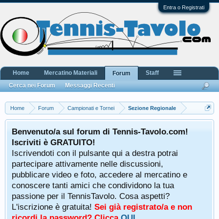
Entra o Registrati
Home
Mercatino Materiali
Staff
Forum
Cerca nei Forum
Messaggi Recenti
Home
Forum
Campionati e Tornei
Sezione Regionale
Benvenuto/a sul forum di Tennis-Tavolo.com!
Iscriviti è GRATUITO!
Iscrivendoti con il pulsante qui a destra potrai
partecipare attivamente nelle discussioni,
pubblicare video e foto, accedere al mercatino e
conoscere tanti amici che condividono la tua
passione per il TennisTavolo. Cosa aspetti?
L'iscrizione è gratuita!
Sei già registrato/a e non
ricordi la password? Clicca
QUI
.