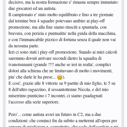
decisivo, ma la nostra formazione e' rimasta sempre immutato:
due giocatori ed un autista.
Il campionato e' stato molto equilibrato e fino a tre giornate
dal termine ben 4 squadre potevano ambire ai play-off
promozione, ma alla fine siamo riusciti a spuntarla, con
bravura, con perizia e puntualita' nella guida della macchina,
e con l'immancabile pizzico di fortuna senza il quale non vai
da nessuna parte.
Ieri ci sono stati i play-off promozione. Stando ai miei calcoli
saremmo dovuti arrivare secondi dietro la squadra di
ivanotsunami (grande !!!! anche se ieri in realta', complici
dolori alla schiena che ne limitavano di molto i movimenti,
piu' che darle le ha prese...
).
E cosi', grazie alle 8 vittorie su 9 partite di mio figlio, le 5 su
8 dell'altro ragazzino, il sessantottenne Nicola, e del mio
miserrimo punticino i 7 incontri, ci siamo guadagnati
l'accesso alla serie superiore.
Pero'... come autista avrei un futuro in C2, ma a due
condizioni: che cominci fin da subito a mettermi all'opera per
cercare di migliorare e, soprattutto, che vada dall'oculista e mi