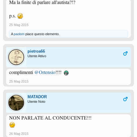
Ma la finite di parlare all'autista?!?
p.s.
25 Mag 2015
A
paolom
piace questo elemento.
pietroa66
Utente Attivo
complimenti
@Ortensio
!!!!
25 Mag 2015
MATADOR
Utente Noto
NON PARLATE AL CONDUCENTE!!!
26 Mag 2015