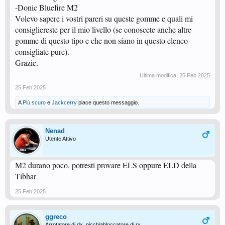
-Donic Bluefire M2
Volevo sapere i vostri pareri su queste gomme e quali mi
consigliereste per il mio livello (se conoscete anche altre
gomme di questo tipo e che non siano in questo elenco
consigliate pure).
Grazie.
Ultima modifica:
25 Feb 2025
25 Feb 2025
A
Più scuro
e
Jackcerry
piace questo messaggio.
Nenad
Utente Attivo
M2 durano poco, potresti provare ELS oppure ELD della
Tibhar
25 Feb 2025
ggreco
Arrotatore di dx, picchiabloccatore di rx.