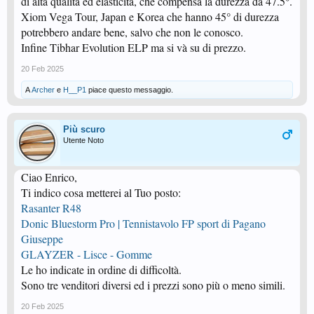
di alta qualità ed elasticità, che compensa la durezza da 47.5°.
Xiom Vega Tour, Japan e Korea che hanno 45° di durezza
potrebbero andare bene, salvo che non le conosco.
Infine Tibhar Evolution ELP ma si và su di prezzo.
20 Feb 2025
A
Archer
e
H__P1
piace questo messaggio.
Più scuro
Utente Noto
Ciao Enrico,
Ti indico cosa metterei al Tuo posto:
Rasanter R48
Donic Bluestorm Pro | Tennistavolo FP sport di Pagano
Giuseppe
GLAYZER - Lisce - Gomme
Le ho indicate in ordine di difficoltà.
Sono tre venditori diversi ed i prezzi sono più o meno simili.
20 Feb 2025