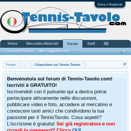
Entra o Registrati
Home
Mercatino Materiali
Staff
Forum
Cerca nei Forum
Messaggi Recenti
Forum
...
Chiacchiere sul Tennis Tavolo
Benvenuto/a sul forum di Tennis-Tavolo.com!
Iscriviti è GRATUITO!
Iscrivendoti con il pulsante qui a destra potrai
partecipare attivamente nelle discussioni,
pubblicare video e foto, accedere al mercatino e
conoscere tanti amici che condividono la tua
passione per il TennisTavolo. Cosa aspetti?
L'iscrizione è gratuita!
Sei già registrato/a e non
ricordi la password? Clicca
QUI
.