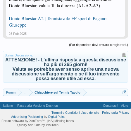
Donic Bluestar, valuta Tu la durezza (A1-A2-A3).
Donic Bluestar A2 | Tennistavolo FP sport di Pagano
Giuseppe
26 Feb 2025
(Per rispondere devi entrare o registrarti.)
Status Discussione:
ATTENZIONE! - L'ultima risposta a questa discussione
ha più di 365 giorni!
Valuta se potrebbe aver senso aprire una nuova
discussione sull'argomento o se il tuo intervento
possa essere utile ad essa.
Forum
...
Chiacchiere sul Tennis Tavolo
Italiano
Passa alla Versione Desktop
Contattaci!
Aiuto
Termini e Condizioni d'uso del sito
Policy sulla Privacy
Advertising Positioning
by
Digital Point
Forum software by XenForo™
| [HA] Missing Icons
Quality Add-Ons by WMTech