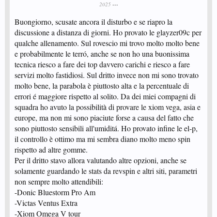
2025
---
Buongiorno, scusate ancora il disturbo e se riapro la
discussione a distanza di giorni. Ho provato le glayzer09c per
qualche allenamento. Sul rovescio mi trovo molto molto bene
e probabilmente le terró, anche se non ho una buonissima
tecnica riesco a fare dei top davvero carichi e riesco a fare
servizi molto fastidiosi. Sul dritto invece non mi sono trovato
molto bene, la parabola è piuttosto alta e la percentuale di
errori é maggiore rispetto al solito. Da dei miei compagni di
squadra ho avuto la possibilità di provare le xiom vega, asia e
europe, ma non mi sono piaciute forse a causa del fatto che
sono piuttosto sensibili all'umiditá. Ho provato infine le el-p,
il controllo è ottimo ma mi sembra diano molto meno spin
rispetto ad altre gomme.
Per il dritto stavo allora valutando altre opzioni, anche se
solamente guardando le stats da revspin e altri siti, parametri
non sempre molto attendibili:
-Donic Bluestorm Pro Am
-Victas Ventus Extra
-Xiom Omega V tour