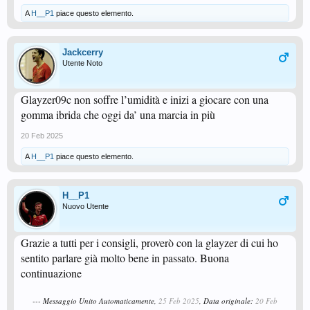
A
H__P1
piace questo elemento.
Jackcerry
Utente Noto
Glayzer09c non soffre l’umidità e inizi a giocare con una
gomma ibrida che oggi da’ una marcia in più
20 Feb 2025
A
H__P1
piace questo elemento.
H__P1
Nuovo Utente
Grazie a tutti per i consigli, proverò con la glayzer di cui ho
sentito parlare già molto bene in passato. Buona
continuazione
--- Messaggio Unito Automaticamente,
25 Feb 2025
, Data originale:
20 Feb