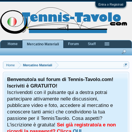
Entra o Registrati
Home
Forum
Staff
Mercatino Materiali
Home
Mercatino Materiali
Benvenuto/a sul forum di Tennis-Tavolo.com!
Iscriviti è GRATUITO!
Iscrivendoti con il pulsante qui a destra potrai
partecipare attivamente nelle discussioni,
pubblicare video e foto, accedere al mercatino e
conoscere tanti amici che condividono la tua
passione per il TennisTavolo. Cosa aspetti?
L'iscrizione è gratuita!
Sei già registrato/a e non
ricordi la password? Clicca
QUI
.