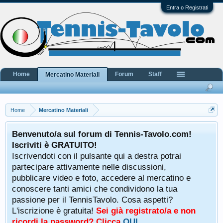
Entra o Registrati
Home
Forum
Staff
Mercatino Materiali
Home
Mercatino Materiali
Benvenuto/a sul forum di Tennis-Tavolo.com!
Iscriviti è GRATUITO!
Iscrivendoti con il pulsante qui a destra potrai
partecipare attivamente nelle discussioni,
pubblicare video e foto, accedere al mercatino e
conoscere tanti amici che condividono la tua
passione per il TennisTavolo. Cosa aspetti?
L'iscrizione è gratuita!
Sei già registrato/a e non
ricordi la password? Clicca
QUI
.