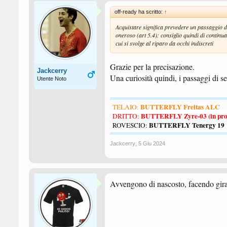
off-ready ha scritto:
↑
Acquistare significa prevedere un passaggio di
oneroso (art 5.4): consiglio quindi di continu
cui si svolge al riparo da occhi indiscreti
Grazie per la precisazione.
Jackcerry
Una curiosità quindi, i passaggi di 
Utente Noto
BUTTERFLY Freitas ALC
TELAIO:
BUTTERFLY Zyre-03 (in pro
DRITTO:
BUTTERFLY Tenergy 19
ROVESCIO:
Jackcerry
,
5 Giu 2024
Avvengono di nascosto, facendo girare 