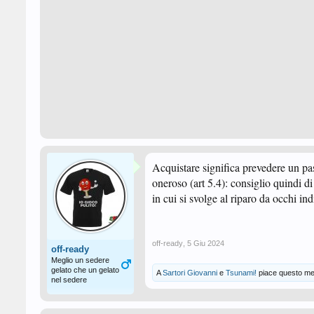
Acquistare significa prevedere un pas
oneroso (art 5.4): consiglio quindi d
in cui si svolge al riparo da occhi ind
off-ready
,
5 Giu 2024
off-ready
Meglio un sedere
gelato che un gelato
A
Sartori Giovanni
e
Tsunami!
piace questo me
nel sedere