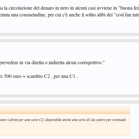
a la circolazione del denaro in nero in alcuni casi avviene in "buona fed
enuta una consuetudine, per cui c'è anche il solito alibi del "così fan tutti
evedere in via diretta o indiretta alcun corrispettivo."
fre 500 euro + scambio C2 , per una C1 .
tare i diritti per una serie C2, disponibile anche una serie d1 da cedere per eventuale