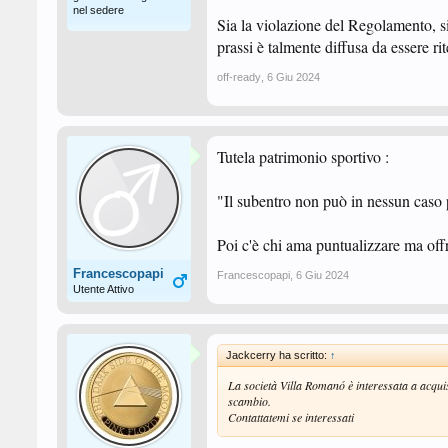
nel sedere
Sia la violazione del Regolamento, si
prassi è talmente diffusa da essere rit
off-ready
,
6 Giu 2024
Tutela patrimonio sportivo :
"Il subentro non può in nessun caso pr
Poi c'è chi ama puntualizzare ma of
Francescopapi
Francescopapi
,
6 Giu 2024
Utente Attivo
Jackcerry ha scritto:
↑
La società Villa Romanó è interessata a acquis
scambio.
Contattatemi se interessati