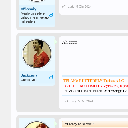
off-ready
,
5 Giu 2024
off-ready
Meglio un sedere
gelato che un gelato
nel sedere
Ah ecco
Jackcerry
BUTTERFLY Freitas ALC
Utente Noto
TELAIO:
BUTTERFLY Zyre-03 (in pro
DRITTO:
BUTTERFLY Tenergy 19
ROVESCIO:
Jackcerry
,
5 Giu 2024
off-ready ha scritto:
↑