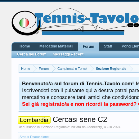
Home
Mercatino Materiali
Staff
Pong Ele
Forum
Cerca nei Forum
Messaggi Recenti
Home
Forum
Campionati e Tornei
Sezione Regionale
Benvenuto/a sul forum di Tennis-Tavolo.com! I
Iscrivendoti con il pulsante qui a destra potrai par
mercatino e conoscere tanti amici che condividono l
Sei già registrato/a e non ricordi la password?
Cercasi serie C2
Lombardia
Discussione in '
Sezione Regionale
' iniziata da
Jackcerry
,
4 Giu 2024
.
Status Discussione: