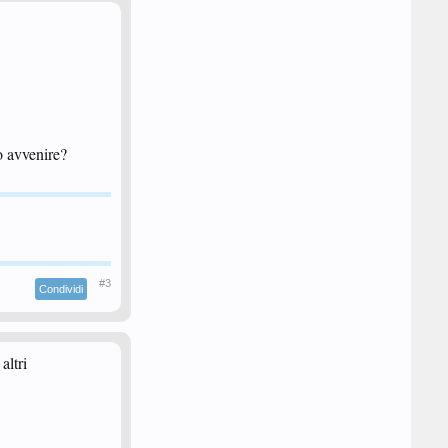
o avvenire?
#3
Condividi
altri