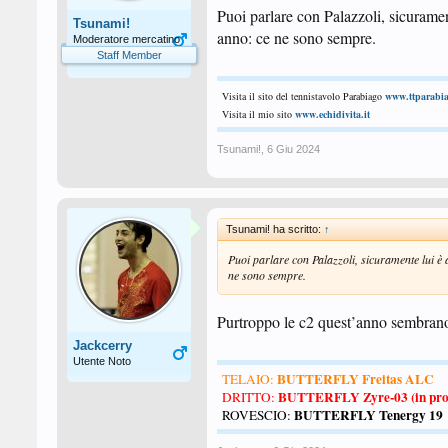
Puoi parlare con Palazzoli, sicurament
Tsunami!
anno: ce ne sono sempre.
Moderatore mercatino
Staff Member
Visita il sito del tennistavolo Parabiago
www.ttparabia
Visita il mio sito
www.echidivita.it
Tsunami!
,
6 Giu 2024
Tsunami! ha scritto:
↑
Puoi parlare con Palazzoli, sicuramente lui è a
ne sono sempre.
Purtroppo le c2 quest’anno sembrano
Jackcerry
Utente Noto
BUTTERFLY Freitas ALC
TELAIO:
BUTTERFLY Zyre-03 (in pro
DRITTO:
BUTTERFLY Tenergy 19
ROVESCIO: