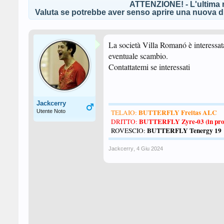
ATTENZIONE! - L'ultima r
Valuta se potrebbe aver senso aprire una nuova di
La società Villa Romanó è interessata
eventuale scambio.
Contattatemi se interessati
Jackcerry
BUTTERFLY Freitas ALC
Utente Noto
TELAIO:
BUTTERFLY Zyre-03 (in pro
DRITTO:
BUTTERFLY Tenergy 19
ROVESCIO:
Jackcerry
,
4 Giu 2024