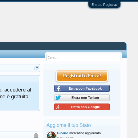
Entra o Registrati
Registrati o Entra!
o, accedere al
Entra con Facebook
ne è gratuita!
Entra con Twitter
Entra con Google
Aggiorna il tuo Stato
Giorno
mercatino aggiornato!