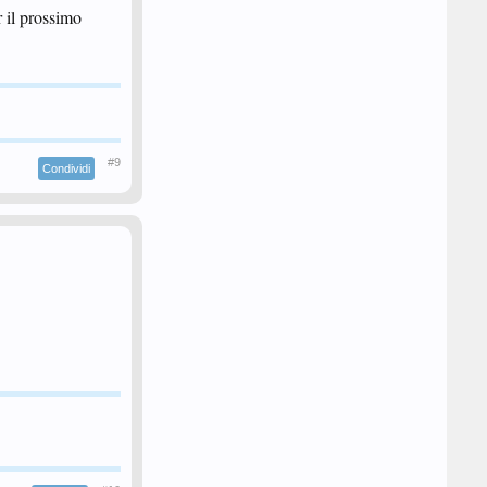
r il prossimo
#9
Condividi