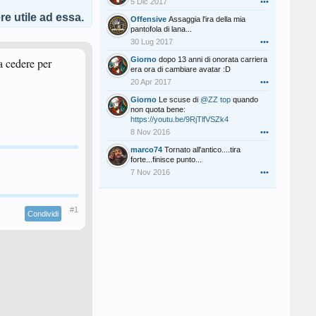
5 Dic 2017
•••
e utile ad essa.
Offensive
Assaggia l'ira della mia
pantofola di lana...
30 Lug 2017
•••
Giorno
dopo 13 anni di onorata carriera
a cedere per
era ora di cambiare avatar :D
20 Apr 2017
•••
Giorno
Le scuse di
@ZZ top
quando
non quota bene:
https://youtu.be/9RjTlfVSZk4
8 Nov 2016
•••
marco74
Tornato all'antico....tira
forte...finisce punto...
7 Nov 2016
•••
#1
Condividi