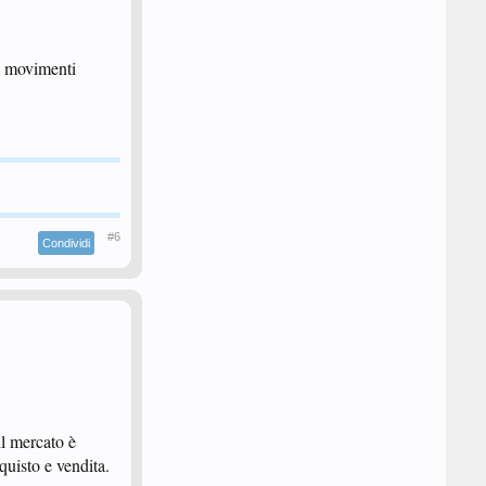
a movimenti
#6
Condividi
il mercato è
quisto e vendita.