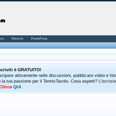
nco
Risorse
PuntaPong
scriviti è GRATUITO!
tecipare attivamente nelle discussioni, pubblicare video e fot
a tua passione per il TennisTavolo. Cosa aspetti? L'iscrizio
 Clicca
QUI
.