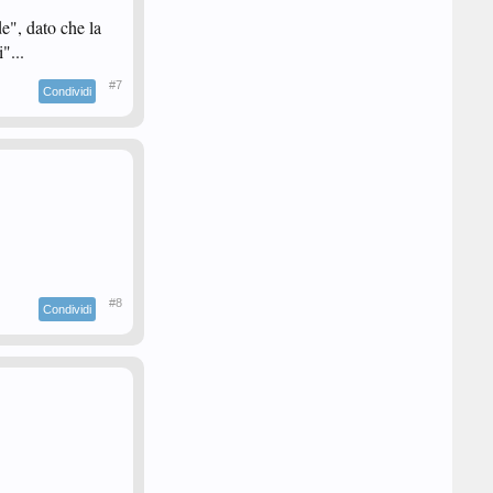
e", dato che la
"...
#7
Condividi
#8
Condividi