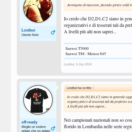
Avvengono di nascosto, facendo girare soldi in 
Io credo che D2,D1,C2 siano in gene
organizzativi e di tesserati tali da 
Lostboi
A livelli più alti non saprei...
Utente Noto
Sanwei T5000
Sanwei T88 - Meteor 845
Lostboi
,
5 Giu 2024
Lostboi ha scritto:
↑
Io credo che D2,D1,C2 siano in generale ogge
organizzativi e di tesserati tali da preferire
A livelli più alti non saprei...
Nei campionati nazionali non so cosa
off-ready
florido in Lombardia nelle serie regio
Meglio un sedere
gelato che un gelato