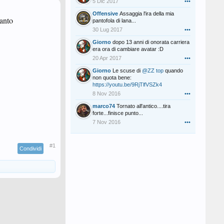
5 Dic 2017
•••
Offensive
Assaggia l'ira della mia
tanto
pantofola di lana...
30 Lug 2017
•••
Giorno
dopo 13 anni di onorata carriera
era ora di cambiare avatar :D
20 Apr 2017
•••
Giorno
Le scuse di
@ZZ top
quando
non quota bene:
https://youtu.be/9RjTlfVSZk4
8 Nov 2016
•••
marco74
Tornato all'antico....tira
forte...finisce punto...
7 Nov 2016
•••
#1
Condividi