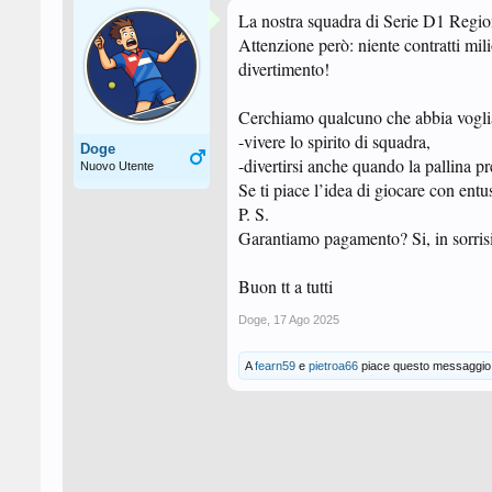
La nostra squadra di Serie D1 Region
Attenzione però: niente contratti mil
divertimento!
Cerchiamo qualcuno che abbia voglia
-vivere lo spirito di squadra,
Doge
-divertirsi anche quando la pallina 
Nuovo Utente
Se ti piace l’idea di giocare con entus
P. S.
Garantiamo pagamento? Si, in sorrisi 
Buon tt a tutti
Doge
,
17 Ago 2025
A
fearn59
e
pietroa66
piace questo messaggio