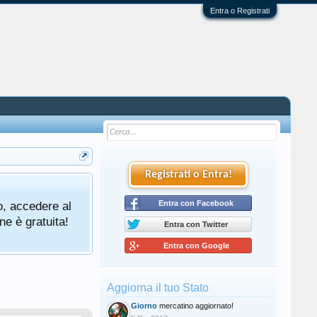
Entra o Registrati
Registrati o Entra!
o, accedere al
Entra con Facebook
ne è gratuita!
Entra con Twitter
Entra con Google
Aggiorna il tuo Stato
Giorno
mercatino aggiornato!