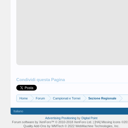
Condividi questa Pagina
Home
Forum
Campionati e Tornei
Sezione Regionale
Italiano
Advertising Positioning
by
Digital Point
Forum software by XenForo™
© 2010-2018 XenForo Ltd.
| [HA] Missing Icons
©20
Quality Add-Ons by WMTech
© 2022 WebMachine Technologies, Inc.