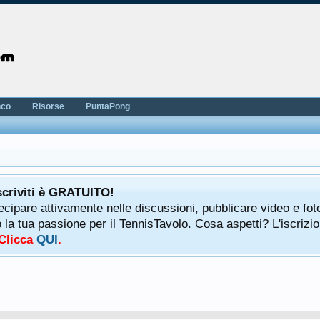
nco
Risorse
PuntaPong
scriviti è GRATUITO!
tecipare attivamente nelle discussioni, pubblicare video e fot
a tua passione per il TennisTavolo. Cosa aspetti? L'iscrizio
 Clicca
QUI
.