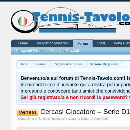
Home
Mercatino Materiali
Staff
Pong Ele
Forum
Cerca nei Forum
Messaggi Recenti
Home
Forum
Campionati e Tornei
Sezione Regionale
Benvenuto/a sul forum di Tennis-Tavolo.com! I
Iscrivendoti con il pulsante qui a destra potrai par
mercatino e conoscere tanti amici che condividono l
Sei già registrato/a e non ricordi la password?
Cercasi Giocatore – Serie D1
Veneto
Discussione in '
Sezione Regionale
' iniziata da
Doge
,
17 Ago 2025
.