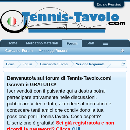
Entra o Registrati
Home
Mercatino Materiali
Staff
Forum
Cerca nei Forum
Messaggi Recenti
Home
Forum
Campionati e Tornei
Sezione Regionale
Benvenuto/a sul forum di Tennis-Tavolo.com!
Iscriviti è GRATUITO!
Iscrivendoti con il pulsante qui a destra potrai
partecipare attivamente nelle discussioni,
pubblicare video e foto, accedere al mercatino e
conoscere tanti amici che condividono la tua
passione per il TennisTavolo. Cosa aspetti?
L'iscrizione è gratuita!
Sei già registrato/a e non
ricordi la password? Clicca
QUI
.