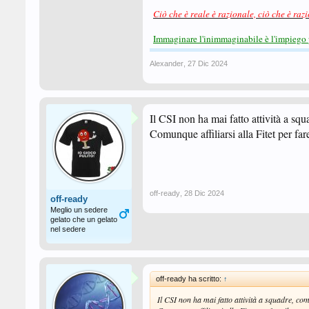
Ciò che è reale è razionale, ciò che è raz
Immaginare l'inimmaginabile è l'impiego 
Alexander
,
27 Dic 2024
Il CSI non ha mai fatto attività a sq
Comunque affiliarsi alla Fitet per fa
off-ready
,
28 Dic 2024
off-ready
Meglio un sedere
gelato che un gelato
nel sedere
off-ready ha scritto:
↑
Il CSI non ha mai fatto attività a squadre, co