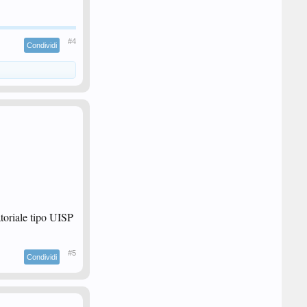
#4
Condividi
toriale tipo UISP
#5
Condividi