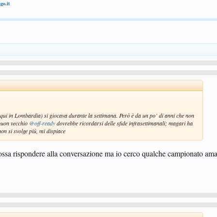
go.it
 qui in Lombardia) si giocava durante la settimana. Però è da un po’ di anni che non
 buon vecchio
@off-ready
dovrebbe ricordarsi delle sfide infrasettimanali; magari ha
non si svolge più, mi dispiace
ssa rispondere alla conversazione ma io cerco qualche campionato ama