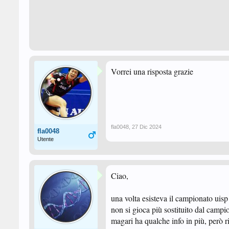
Vorrei una risposta grazie
fla0048
,
27 Dic 2024
fla0048
Utente
Ciao,
una volta esisteva il campionato uis
non si gioca più sostituito dal camp
magari ha qualche info in più, però r