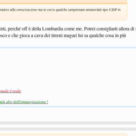
ndere alla conversazione ma io cerco qualche campionato amatoriale tipo UISP in
ti, perché off è della Lombardia come me. Potrei consigliarti allora di s
co e che gioca a cava dei tirreni magari lui sa qualche cosa in più
ionale è reale
più alto dell'immaginazione !