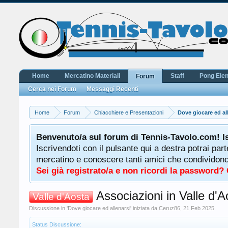
Home
Mercatino Materiali
Staff
Pong Ele
Forum
Cerca nei Forum
Messaggi Recenti
Home
Forum
Chiacchiere e Presentazioni
Dove giocare ed al
Benvenuto/a sul forum di Tennis-Tavolo.com! I
Iscrivendoti con il pulsante qui a destra potrai par
mercatino e conoscere tanti amici che condividono l
Sei già registrato/a e non ricordi la password?
Associazioni in Valle d'A
Valle d'Aosta
Discussione in '
Dove giocare ed allenarsi
' iniziata da
Ceruz86
,
21 Feb 2025
.
Status Discussione: