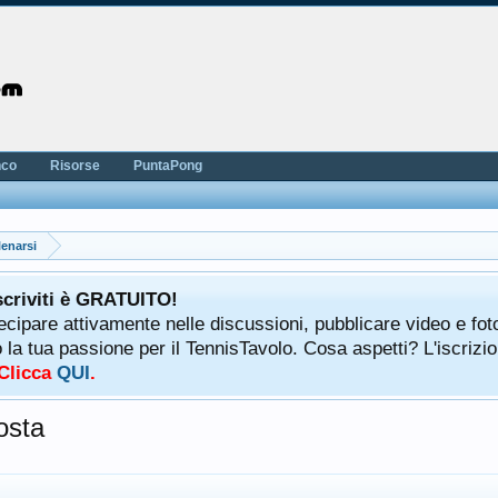
nco
Risorse
PuntaPong
lenarsi
scriviti è GRATUITO!
tecipare attivamente nelle discussioni, pubblicare video e fot
a tua passione per il TennisTavolo. Cosa aspetti? L'iscrizio
 Clicca
QUI
.
osta