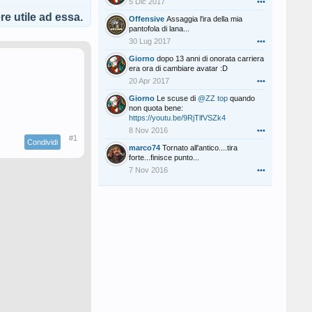
5 Dic 2017
•••
e utile ad essa.
Offensive
Assaggia l'ira della mia
pantofola di lana...
30 Lug 2017
•••
Giorno
dopo 13 anni di onorata carriera
era ora di cambiare avatar :D
20 Apr 2017
•••
Giorno
Le scuse di
@ZZ top
quando
non quota bene:
https://youtu.be/9RjTlfVSZk4
8 Nov 2016
•••
#1
Condividi
marco74
Tornato all'antico....tira
forte...finisce punto...
7 Nov 2016
•••