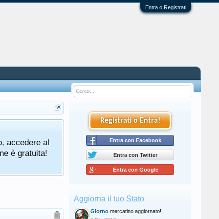
Entra o Registrati
Registrati o Entra!
o, accedere al
Entra con Facebook
ne è gratuita!
Entra con Twitter
Entra con Google
Aggiorna il tuo Stato
Giorno
mercatino aggiornato!