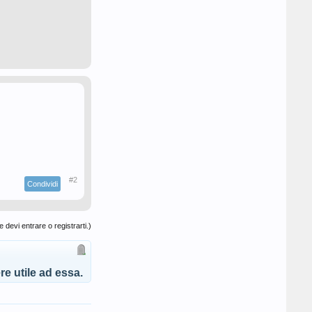
#2
Condividi
 devi entrare o registrarti.)
e utile ad essa.