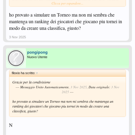
Clicca per espandere...
societari”,
altri miei amici lo usano per gestire tornei di tennis, padel o calcetto, io la
uso da pc ma spesso quando sono al circolo gli altri la usano con il cell.
ho provato a simulare un Torneo ma non mi sembra che
Nel nostro caso ha ridotto molto la gestione manuale dei tabelloni e rende
mantenga un ranking dei giocatori che giocano piu tornei in
tutto più semplice per chi si iscrive ognuno vede subito gli orari e gli
modo da creare una classifica, giusto?
avversari.
Magari può essere utile anche per la tua realtà!
3 Nov 2025
pongipong
Nuovo Utente
filoxio ha scritto:
↑
Grazie per la condivisione
--- Messaggio Unito Automaticamente,
3 Nov 2025
, Data originale:
3 Nov
2025
---
ho provato a simulare un Torneo ma non mi sembra che mantenga un
ranking dei giocatori che giocano piu tornei in modo da creare una
classifica, giusto?
N