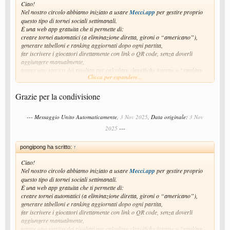
tutto più semplice per chi si iscrive ognuno vede subito gli orari e gli
Ciao!
avversari.
Nel nostro circolo abbiamo iniziato a usare
Mecci.app
per gestire proprio
Magari può essere utile anche per la tua realtà!
questo tipo di tornei sociali settimanali.
È una web app gratuita che ti permette di:
creare tornei automatici (a eliminazione diretta, gironi o “americano”),
generare tabelloni e ranking aggiornati dopo ogni partita,
far iscrivere i giocatori direttamente con link o QR code, senza doverli
aggiungere manualmente,
tenere uno storico dei risultati per calcolare classifiche interne o “ranking
Clicca per espandere...
societari”,
altri miei amici lo usano per gestire tornei di tennis, padel o calcetto, io la
uso da pc ma spesso quando sono al circolo gli altri la usano con il cell.
Grazie per la condivisione
Nel nostro caso ha ridotto molto la gestione manuale dei tabelloni e rende
tutto più semplice per chi si iscrive ognuno vede subito gli orari e gli
--- Messaggio Unito Automaticamente,
3 Nov 2025
, Data originale:
3 Nov
avversari.
Magari può essere utile anche per la tua realtà!
2025
---
pongipong ha scritto:
↑
Ciao!
Nel nostro circolo abbiamo iniziato a usare
Mecci.app
per gestire proprio
questo tipo di tornei sociali settimanali.
È una web app gratuita che ti permette di:
creare tornei automatici (a eliminazione diretta, gironi o “americano”),
generare tabelloni e ranking aggiornati dopo ogni partita,
far iscrivere i giocatori direttamente con link o QR code, senza doverli
aggiungere manualmente,
tenere uno storico dei risultati per calcolare classifiche interne o “ranking