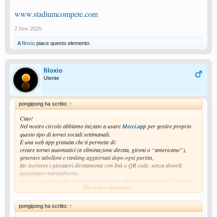
www.stadiumcompete.com
2 Nov 2025
A
filoxio
piace questo elemento.
filoxio
Utente
pongipong ha scritto:
↑
Ciao!
Nel nostro circolo abbiamo iniziato a usare
Mecci.app
per gestire proprio
questo tipo di tornei sociali settimanali.
È una web app gratuita che ti permette di:
creare tornei automatici (a eliminazione diretta, gironi o “americano”),
generare tabelloni e ranking aggiornati dopo ogni partita,
far iscrivere i giocatori direttamente con link o QR code, senza doverli
aggiungere manualmente,
tenere uno storico dei risultati per calcolare classifiche interne o “ranking
Clicca per espandere...
societari”,
altri miei amici lo usano per gestire tornei di tennis, padel o calcetto, io la
uso da pc ma spesso quando sono al circolo gli altri la usano con il cell.
pongipong ha scritto:
↑
Nel nostro caso ha ridotto molto la gestione manuale dei tabelloni e rende