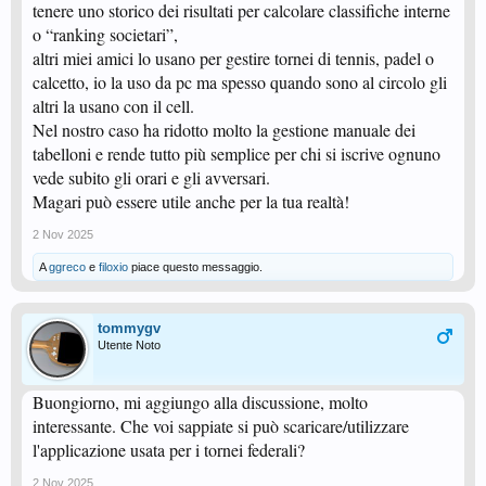
tenere uno storico dei risultati per calcolare classifiche interne
o “ranking societari”,
altri miei amici lo usano per gestire tornei di tennis, padel o
calcetto, io la uso da pc ma spesso quando sono al circolo gli
altri la usano con il cell.
Nel nostro caso ha ridotto molto la gestione manuale dei
tabelloni e rende tutto più semplice per chi si iscrive ognuno
vede subito gli orari e gli avversari.
Magari può essere utile anche per la tua realtà!
2 Nov 2025
A
ggreco
e
filoxio
piace questo messaggio.
tommygv
Utente Noto
Buongiorno, mi aggiungo alla discussione, molto
interessante. Che voi sappiate si può scaricare/utilizzare
l'applicazione usata per i tornei federali?
2 Nov 2025