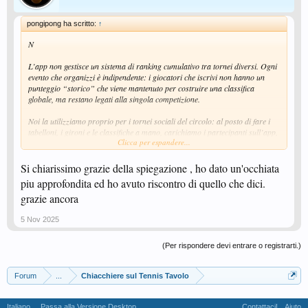
pongipong ha scritto:
↑
N
L’app non gestisce un sistema di ranking cumulativo tra tornei diversi. Ogni
evento che organizzi è indipendente: i giocatori che iscrivi non hanno un
punteggio “storico” che viene mantenuto per costruire una classifica
globale, ma restano legati alla singola competizione.
Noi la utilizziamo proprio per i tornei sociali del circolo: al posto di fare i
tabelloni, i gironi e le classifiche a mano, carichiamo i partecipanti sull’app,
Clicca per espandere...
che genera il calendario e aggiorna automaticamente la classifica del torneo
in corso. In questo modo tutti gli iscritti possono vedere in tempo reale il
tabellone e, se spunti l’opzione di delega, puoi permettere ai giocatori di
Si chiarissimo grazie della spiegazione , ho dato un'occhiata
inserire autonomamente il punteggio dei loro match.
piu approfondita ed ho avuto riscontro di quello che dici.
grazie ancora
5 Nov 2025
(Per rispondere devi entrare o registrarti.)
Forum
...
Chiacchiere sul Tennis Tavolo
Italiano
Passa alla Versione Desktop
Contattaci!
Aiuto