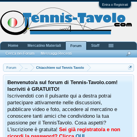
Entra o Registrati
Home
Mercatino Materiali
Staff
Forum
Cerca nei Forum
Messaggi Recenti
Forum
...
Chiacchiere sul Tennis Tavolo
Benvenuto/a sul forum di Tennis-Tavolo.com!
Iscriviti è GRATUITO!
Iscrivendoti con il pulsante qui a destra potrai
partecipare attivamente nelle discussioni,
pubblicare video e foto, accedere al mercatino e
conoscere tanti amici che condividono la tua
passione per il TennisTavolo. Cosa aspetti?
L'iscrizione è gratuita!
Sei già registrato/a e non
ricordi la password? Clicca
QUI
.